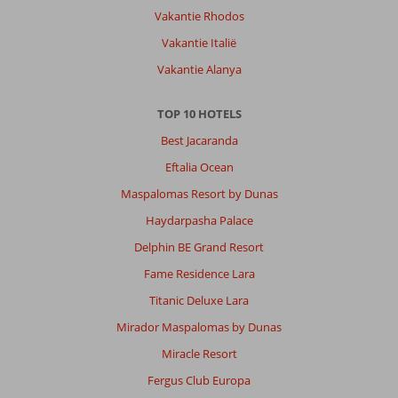
prachtige
Vakantie Rhodos
bomen
en
Vakantie Italië
planten
Vakantie Alanya
Algemene indruk
9
Eten
9
TOP 10 HOTELS
Ligging
9
Kamers
8
Service
10
Kindvriendelijk
-
Best Jacaranda
Prijs/kwaliteit
8
Wifi kwaliteit
8
Eftalia Ocean
Maspalomas Resort by Dunas
Hendrik
9,0
Haydarpasha Palace
Nederland
Met partner
Delphin BE Grand Resort
,
13 februari 2023
Fame Residence Lara
Titanic Deluxe Lara
Fantastisch
Mirador Maspalomas by Dunas
zeer
Miracle Resort
mooi
en
Fergus Club Europa
heel