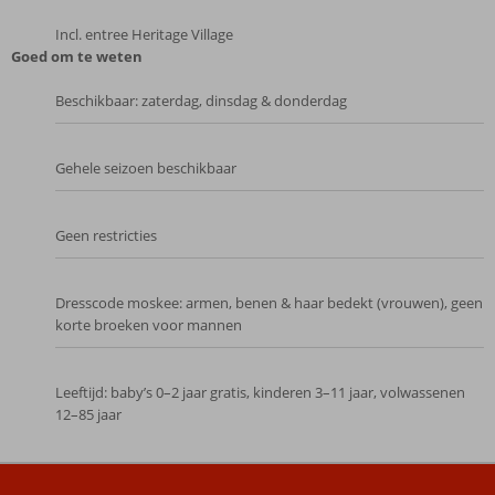
Incl. entree Heritage Village
Goed om te weten
Beschikbaar: zaterdag, dinsdag & donderdag
Gehele seizoen beschikbaar
Geen restricties
Dresscode moskee: armen, benen & haar bedekt (vrouwen), geen
korte broeken voor mannen
Leeftijd: baby’s 0–2 jaar gratis, kinderen 3–11 jaar, volwassenen
12–85 jaar
De
beoordelingen
zijn