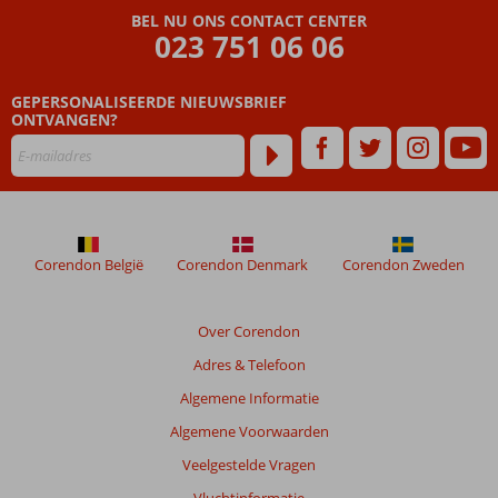
BEL NU ONS CONTACT CENTER
door
023 751 06 06
onze
klanten
geschreven
GEPERSONALISEERDE NIEUWSBRIEF
na
ONTVANGEN?
hun
verblijf
in
Cove
Rotana
Corendon België
Corendon Denmark
Corendon Zweden
Beoordelingen
die
ouder
Over Corendon
zijn
Adres & Telefoon
dan
48
Algemene Informatie
maanden
Algemene Voorwaarden
worden
niet
Veelgestelde Vragen
meer
Vluchtinformatie