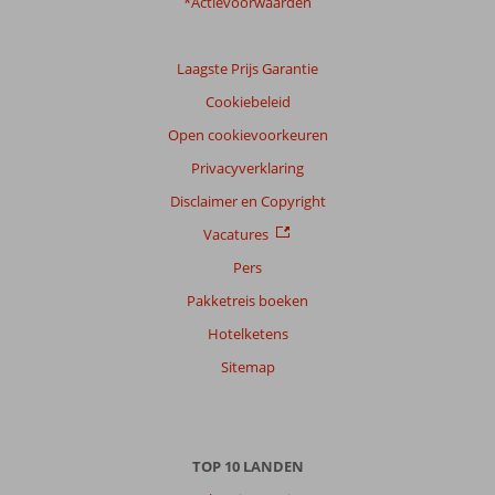
beoordelingen
*Actievoorwaarden
Laagste Prijs Garantie
Scoreverdeling
Cookiebeleid
Algemene indruk
9,3
Eten
9,7
Ligging
8,3
Kamers
9,3
Open cookievoorkeuren
Service
9,7
Kindvriendelijk
-
Privacyverklaring
Prijs/kwaliteit
8,7
Wifi kwaliteit
8,7
Disclaimer en Copyright
Ervaringen
Vacatures
van
onze
Pers
klanten
Pakketreis boeken
Taal
Hotelketens
Nederlands (NL) (2)
Sitemap
Filter
reisgezelschap
Alle
Sorteren
TOP 10 LANDEN
op