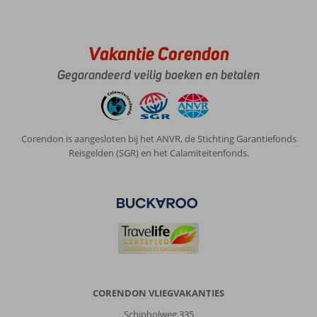
schoon
het
eten
Vakantie Corendon
was
ook
Gegarandeerd veilig boeken en betalen
goed
alleen
misten
wij
friet
Corendon is aangesloten bij het ANVR, de Stichting Garantiefonds
Reisgelden (SGR) en het Calamiteitenfonds.
Over
Cove
Rotana:
Heel
goed
en
schoon
heel
goedeten
CORENDON VLIEGVAKANTIES
en
lekker
Schipholweg 335