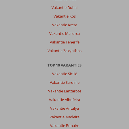
met
Vakantie Dubai
een
taxi
Vakantie Kos
kan
Vakantie Kreta
je
overal
Vakantie Mallorca
komen
Vakantie Tenerife
Over
Vakantie Zakynthos
Cove
Rotana:
TOP 10 VAKANTIES
Mooie
ruime
Vakantie Sicilië
kamers.
Vakantie Sardinië
Het
park
Vakantie Lanzarote
is
Vakantie Albufeira
in
Arabische
Vakantie Antalya
stijl
Vakantie Madeira
gebouwd.
Met
Vakantie Bonaire