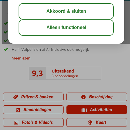
01:15
delen
bewaar
Prachtig gelegen aan het strand
Miniclub en 2 kinderbaden
Maar liefst 6 bars
Half-, Volpension of All Inclusive ook mogelijk
Meer lezen
9,3
Uitstekend
3 beoordelingen
Prijzen & boeken
Beschrijving
Beoordelingen
Activiteiten
Foto's & Video's
Kaart