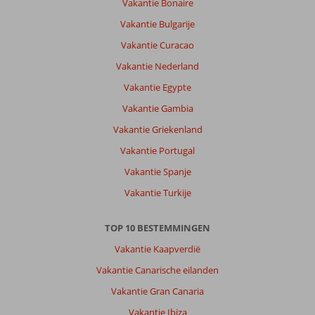
Vakantie Bonaire
datum (nieuw > oud)
Vakantie Bulgarije
Vakantie Curacao
Catharina
9,0
Nederland
Vakantie Nederland
Met partner
,
Vakantie Egypte
15 maart 2023
Vakantie Gambia
Vakantie Griekenland
Prachtig
Vakantie Portugal
gelegen
aan
Vakantie Spanje
de
Vakantie Turkije
zee.
In
de
TOP 10 BESTEMMINGEN
omgeving
Vakantie Kaapverdië
niet
veel
Vakantie Canarische eilanden
te
Vakantie Gran Canaria
doen.
Maar
Vakantie Ibiza