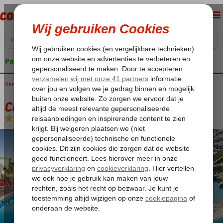
Pakketgarantie
Verenigde Arabische Emiraten
Home
Ras al Khaimah
Cove Rotana
Cove Rotana
Logies en ontbijt
-
Hotel