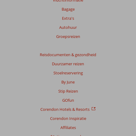
weergegeven
om
Bagage
de
Extra's
relevantie
van
Autohuur
de
Groepsreizen
getoonde
beoordelingen
te
Reisdocumenten & gezondheid
garanderen.
Meer
Duurzamer reizen
info
Stoelreservering
over
onze
By June
beoordelingen.
Stip Reizen
GOfun
Totale
score
Corendon Hotels & Resorts
Gebaseerd
Corendon Inspiratie
op:
Affiliates
3