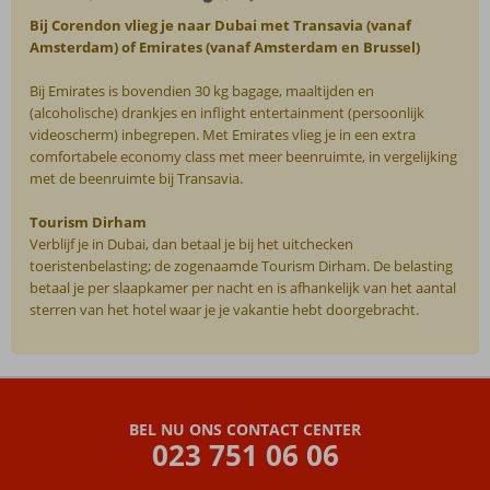
Bij Corendon vlieg je naar Dubai met Transavia (vanaf
Amsterdam) of Emirates (vanaf Amsterdam en Brussel)
Bij Emirates is bovendien 30 kg bagage, maaltijden en
(alcoholische) drankjes en inflight entertainment (persoonlijk
videoscherm) inbegrepen. Met Emirates vlieg je in een extra
comfortabele economy class met meer beenruimte, in vergelijking
met de beenruimte bij Transavia.
Tourism Dirham
Verblijf je in Dubai, dan betaal je bij het uitchecken
toeristenbelasting; de zogenaamde Tourism Dirham. De belasting
betaal je per slaapkamer per nacht en is afhankelijk van het aantal
sterren van het hotel waar je je vakantie hebt doorgebracht.
De
beoordelingen
zijn
BEL NU ONS CONTACT CENTER
door
023 751 06 06
onze
klanten