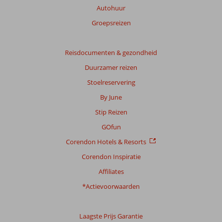
relevantie
Autohuur
van
Groepsreizen
de
getoonde
beoordelingen
Reisdocumenten & gezondheid
te
garanderen.
Duurzamer reizen
Meer
Stoelreservering
info
over
By June
onze
Stip Reizen
beoordelingen.
GOfun
Corendon Hotels & Resorts
Corendon Inspiratie
Affiliates
*Actievoorwaarden
Laagste Prijs Garantie