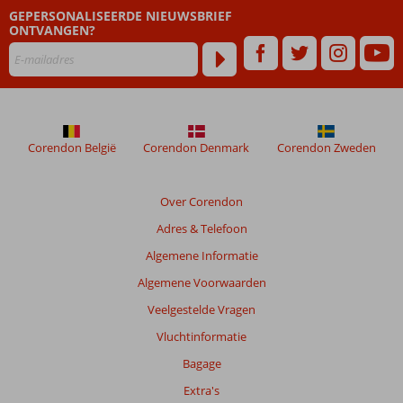
geschreven
GEPERSONALISEERDE NIEUWSBRIEF
na
ONTVANGEN?
hun
verblijf
in
Al
Bustan
Rotana
Corendon België
Corendon Denmark
Corendon Zweden
Beoordelingen
die
Over Corendon
ouder
Adres & Telefoon
zijn
dan
Algemene Informatie
48
Algemene Voorwaarden
maanden
worden
Veelgestelde Vragen
niet
Vluchtinformatie
meer
weergegeven
Bagage
om
Extra's
de