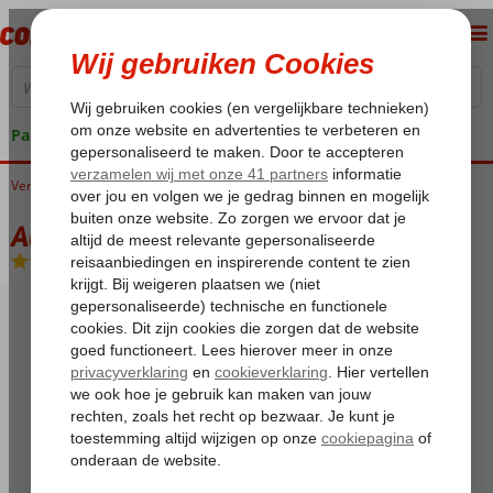
Pakketgarantie
Verenigde Arabische Emiraten
Home
Dubai
Dubai Stad
Al Bustan Rotana
Al Bustan Rotana
Logies en ontbijt
-
Hotel