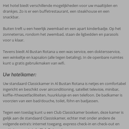
Het hotel biedt verschillende mogelijkheden voor uw maaltijden en
drankjes. Zo is er een buffetrestaurant, een steakhouse en een
snackbar.
Buiten treft u een heerlijk zwembad en een apart kinderbadje. Op het
zonneterras, rondom het zwembad, staan de ligbedden en parasols
voor u klaar.
Tevens biedt Al Bustan Rotana u een was service, een doktersservice,
een winkeltje en kapsalon (alle tegen betaling). In de openbare ruimtes
kunt u gratis gebruikmaken van wifi.
Uw hotelkamer:
Uw standaard Classickamer in Al Bustan Rotana is netjes en comfortabel
ingericht en beschikt over airconditioning, satelliet televisie, minibar,
koffie-/theezetfaciliteiten, huurkluisje en een telefoon. De badkamer is
voorzien van een bad/douche, toilet, föhn en badjassen.
Tegen een toeslag kunt u een Club Classickamer boeken, deze kamer is
gelijk aan de standaard Classiskamer, echter met onder andere de
volgende extra’s: internet toegang, express check-in en check-out en