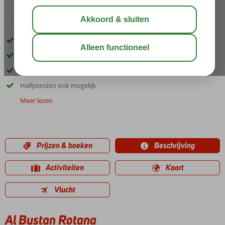
00:40
delen
bewaar
Luxe hotel vlakbij de luchthaven
Een heerlijk buitenzwembad
Spa Center
Halfpension ook mogelijk
Meer lezen
Prijzen & boeken
Beschrijving
Activiteiten
Kaart
Vlucht
Al Bustan Rotana