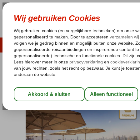
LAST MINUTE
ZOMER 2026
ZONVAKA
Pakketgarantie
Laagsteprijsgarantie*
Gratis
Verenigde Arabische Emiraten
Home
Dubai
Dubai Stad
Al Bandar
Al Bandar Rotana
Logies en ontbijt
-
Hotel