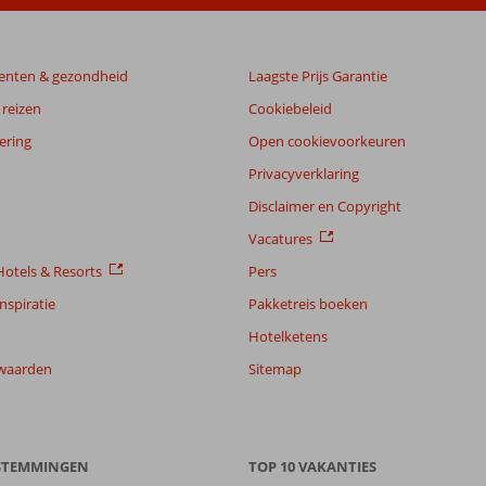
enten & gezondheid
Laagste Prijs Garantie
reizen
Cookiebeleid
ering
Open cookievoorkeuren
Privacyverklaring
Disclaimer en Copyright
Vacatures
otels & Resorts
Pers
nspiratie
Pakketreis boeken
Hotelketens
waarden
Sitemap
ESTEMMINGEN
TOP 10 VAKANTIES