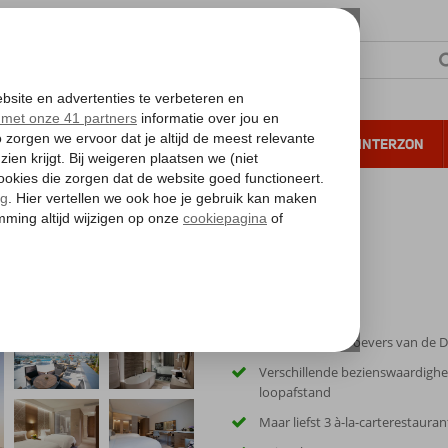
NTIE
VERRE REIZEN
ALL INCLUSIVE
WINTERZON
 annuleren*
 Rotana
Gelegen aan de oevers van de D
Verschillende bezienswaardigh
loopafstand
Maar liefst 3 à-la-carterestauran