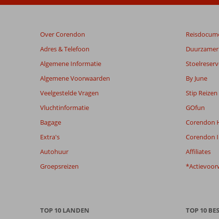
na
hun
verblijf
Over Corendon
Reisdocum
in
Al
Adres & Telefoon
Duurzamer 
Bandar
Algemene Informatie
Stoelreserv
Rotana
Algemene Voorwaarden
By June
Beoordelingen
Veelgestelde Vragen
Stip Reizen
die
Vluchtinformatie
GOfun
ouder
zijn
Bagage
Corendon H
dan
Extra's
Corendon I
48
maanden
Autohuur
Affiliates
worden
Groepsreizen
*Actievoor
niet
meer
weergegeven
om
de
TOP 10 LANDEN
TOP 10 B