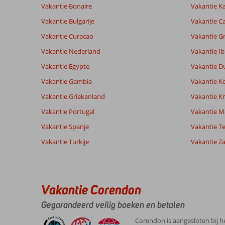
relevantie
Vakantie Bonaire
Vakantie K
van
de
Vakantie Bulgarije
Vakantie Ca
getoonde
Vakantie Curacao
Vakantie G
beoordelingen
te
Vakantie Nederland
Vakantie Ib
garanderen.
Vakantie Egypte
Vakantie D
Meer
info
Vakantie Gambia
Vakantie K
over
Vakantie Griekenland
Vakantie Kr
onze
beoordelingen.
Vakantie Portugal
Vakantie M
Vakantie Spanje
Vakantie Te
Totale score
Scoreverdeling
9,1
Vakantie Turkije
Vakantie Z
Algemene indruk
9,1
Eten
Gebaseerd op:
Ligging
8,6
Kamers
62
Uitstekend
Service
9,2
Kindvriende
beoordelingen
Prijs/kwaliteit
8,9
Wifi kwalite
Vakantie Corendon
Gegarandeerd veilig boeken en betalen
Ervaringen
Taal
Corendon is aangesloten bij h
van onze
Nederlands (NL) (46)