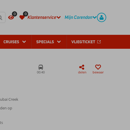
REGISTREER
CONTACT
0
0
Klantenservice
Mijn Corendon
CRUISES
SPECIALS
VLIEGTICKET
00:40
delen
bewaar
ubai Creek
eden op
ts