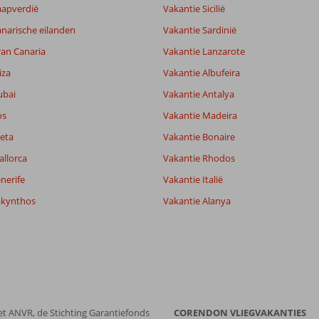
aapverdië
Vakantie Sicilië
narische eilanden
Vakantie Sardinië
ran Canaria
Vakantie Lanzarote
iza
Vakantie Albufeira
ubai
Vakantie Antalya
os
Vakantie Madeira
eta
Vakantie Bonaire
allorca
Vakantie Rhodos
nerife
Vakantie Italië
akynthos
Vakantie Alanya
8,7
9,0
lijk
8,2
it
8,8
Filter reisgezelschap
Sorteren op
et ANVR, de Stichting Garantiefonds
CORENDON VLIEGVAKANTIES
Alle
datum (nieuw > oud)