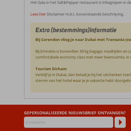
Het Gala in het Salt&Pepper restaurant is inbegrepen in de
Lees hier
Disclaimer m.b.t. bovenstaande beschrijving.
Extra (bestemmings)informatie
Bij Corendon vlieg je naar Dubai met Transavia (
Bij Emirates is bovendien 30 kg bagage, maaltijden en (
comfortabele economy class met meer beenruimte, in ve
Tourism Dirham
Verblijf je in Dubai, dan betaal je bij het uitchecken t
sterren van het hotel waar je je vakantie hebt doorgebr
De
beoordelingen
zijn
GEPERSONALISEERDE NIEUWSBRIEF ONTVANGEN?
door
onze
klanten
geschreven