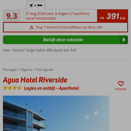
Gemoedelijke,
+
kleinschalige
Uitstekend
accommodatie
9,3
27 aug 2026 (do)
8 dagen (7 nachten)
391
7
va
p.p.
vanaf Amsterdam
Rustig
beoordelingen
gelegen,
Nog 1 kamer(s) beschikbaar op deze site
centrum
van Dalyan
Bekijk deze vakantie
op
loopafstand
Voor “Service” krijgt Sahin Villa Apart een 9,4!
Turks
bad &
sauna
Portugal
Agua Hotel Riverside
Home
Algarve
Ferragudo
Ruime
Agua Hotel Riverside
appartementen
Logies en ontbijt
-
Aparthotel
Gastvrij
bewaar
personeel
&
vriendelijke
service