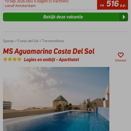
10 sep 2026 (do)
6 dagen (5 nachten)
516
va
p.p.
vanaf Amsterdam
Bekijk deze vakantie
Spanje
MS Aguamarina Costa Del Sol
Home
Costa del Sol
Torremolinos
MS Aguamarina Costa Del Sol
Logies en ontbijt
-
Aparthotel
bewaar