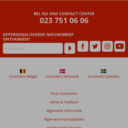
hoek
Zowel
BEL NU ONS CONTACT CENTER
hotelkamers als
023 751 06 06
appartementen
Turkse
GEPERSONALISEERDE NIEUWSBRIEF
gastvrijheid
ONTVANGEN?
Corendon België
Corendon Denmark
Corendon Zweden
Over Corendon
Adres & Telefoon
Algemene Informatie
Algemene Voorwaarden
Veelgestelde Vragen