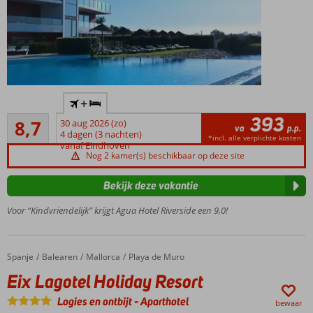
Gelegen
+
aan de
393
Aanrader
rivier
8,7
30 aug 2026 (zo)
va
p.p.
10
Arade
4 dagen (3 nachten)
*incl. alle verplichte kosten
beoordelingen
vanaf Eindhoven
Een
Nog 2 kamer(s) beschikbaar op deze site
Spa
Center
Bekijk deze vakantie
Hotel
Voor “Kindvriendelijk” krijgt Agua Hotel Riverside een 9,0!
beschikt
over een
jachthaven
Spanje
Eix Lagotel Holiday Resort
Home
Balearen
Mallorca
Playa de Muro
Eix Lagotel Holiday Resort
Logies en ontbijt
-
Aparthotel
bewaar