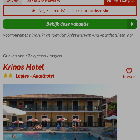
va
p.p.
en Belgische
vanaf Amsterdam
beoordelingen
vakantieganger
Nog 3 kamer(s) beschikbaar op deze site
Onlangs
gerenoveerd
Bekijk deze vakantie
Goede
Voor “Algemene indruk” en “Service” krijgt Meryem Ana Aparthotel een 9,0!
prijs-/kwaliteitverhouding
Ontbijt
ook
mogelijk
Griekenland
Krinas Hotel
Home
Zakynthos
Argassi
Krinas Hotel
Logies
-
Aparthotel
bewaar