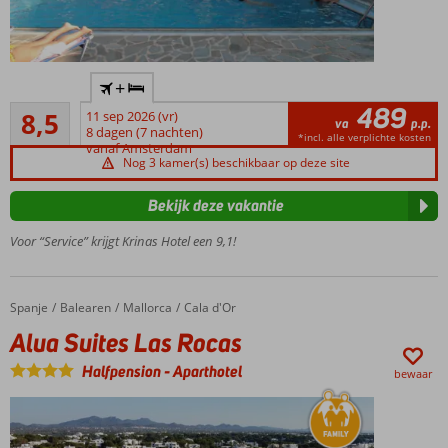
Kleinschalig
+
hotel vlak
489
Aanrader
bij Argassi
8,5
11 sep 2026 (vr)
va
p.p.
60
8 dagen (7 nachten)
Gerund
*incl. alle verplichte kosten
beoordelingen
vanaf Amsterdam
door
Nog 3 kamer(s) beschikbaar op deze site
een
gastvrije
Bekijk deze vakantie
familie
Voor “Service” krijgt Krinas Hotel een 9,1!
Op
circa
700 m.
van
Spanje
Alua Suites Las Rocas
Home
Balearen
Mallorca
Cala d'Or
het
Alua Suites Las Rocas
strand
Logies
Halfpension
-
Aparthotel
bewaar
of
Logies &
Ontbijt
ook