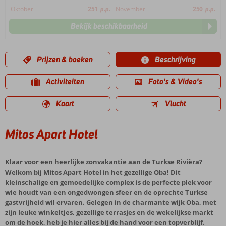
Oktober
251
p.p.
November
250
p.p.
Bekijk beschikbaarheid
Prijzen & boeken
Beschrijving
Activiteiten
Foto's & Video's
Kaart
Vlucht
Mitos Apart Hotel
Klaar voor een heerlijke zonvakantie aan de Turkse Rivièra?
Welkom bij Mitos Apart Hotel in het gezellige Oba! Dit
kleinschalige en gemoedelijke complex is de perfecte plek voor
wie houdt van een ongedwongen sfeer en de oprechte Turkse
gastvrijheid wil ervaren. Gelegen in de charmante wijk Oba, met
zijn leuke winkeltjes, gezellige terrasjes en de wekelijkse markt
om de hoek, heb je hier alles bij de hand voor een topverblijf.