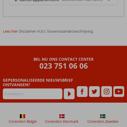
Lees hier
Disclaimer m.b.t. bovenstaande beschrijving.
De
beoordelingen
zijn
BEL NU ONS CONTACT CENTER
door
023 751 06 06
onze
klanten
geschreven
GEPERSONALISEERDE NIEUWSBRIEF
na
ONTVANGEN?
hun
verblijf
in
Mitos
Apart
Hotel
Corendon België
Corendon Denmark
Corendon Zweden