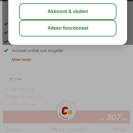
03:45
aug 33°
C
delen
bewaar
Gelegen in het sfeervolle Oba
Op korte loopafstand van het heerlijke zandstrand
Heerlijk zwembad met kinderzwembad
Inclusief ontbijt ook mogelijk!
Meer lezen
+
12 sep 2026 (za)
5 dagen (4 nachten)
vanaf Eindhoven
307
va
p.p.
Augustus
408
p.p.
September
257
p.p.