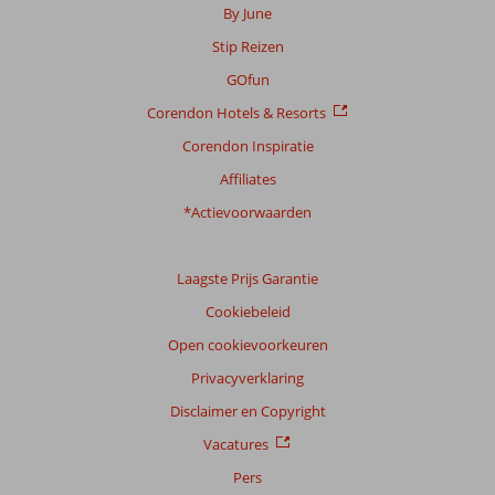
over
By June
onze
Stip Reizen
beoordelingen.
GOfun
Corendon Hotels & Resorts
Corendon Inspiratie
Affiliates
*Actievoorwaarden
Laagste Prijs Garantie
Cookiebeleid
Open cookievoorkeuren
Privacyverklaring
Disclaimer en Copyright
Vacatures
Pers