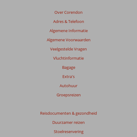
Beoordelingen
die
Over Corendon
ouder
Adres & Telefoon
zijn
dan
Algemene Informatie
48
Algemene Voorwaarden
maanden
worden
Veelgestelde Vragen
niet
Vluchtinformatie
meer
weergegeven
Bagage
om
Extra's
de
relevantie
Autohuur
van
Groepsreizen
de
getoonde
beoordelingen
Reisdocumenten & gezondheid
te
garanderen.
Duurzamer reizen
Meer
Stoelreservering
info