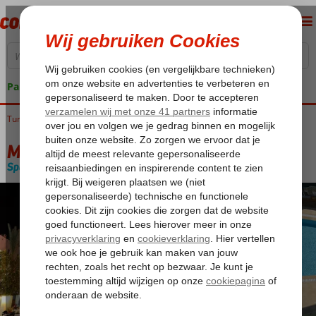
Pakketgarantie
Turkije
Home
Turkse Riviera
Alanya
Oba
Mitos Apart Hotel
Mitos Apart Hotel
Special category
Logies
-
Aparthotel