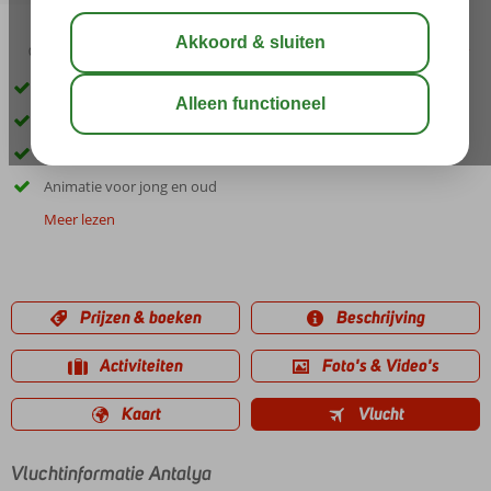
03:45
01:10
aug 33°
C
delen
bewaar
Direct aan het strand
Waterpark met 27 glijbanen
Diverse restaurants
Animatie voor jong en oud
Meer lezen
Prijzen & boeken
Beschrijving
Activiteiten
Foto's & Video's
Kaart
Vlucht
Vluchtinformatie Antalya