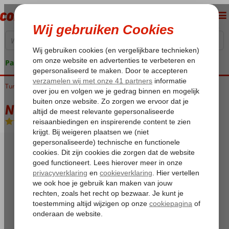
Pakketgarantie
Turkije
Home
Turkse Riviera
Side
Titreyengol
Nashira Resort Hotel
Nashira Resort Hotel
Ultra All Inclusive
-
Hotel