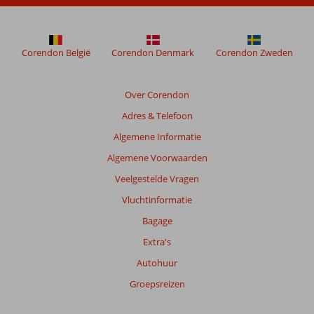
niet
meer
weergegeven
om
Corendon België
Corendon Denmark
Corendon Zweden
de
relevantie
van
Over Corendon
de
Adres & Telefoon
getoonde
beoordelingen
Algemene Informatie
te
Algemene Voorwaarden
garanderen.
Meer
Veelgestelde Vragen
info
Vluchtinformatie
over
onze
Bagage
beoordelingen.
Extra's
Autohuur
Groepsreizen