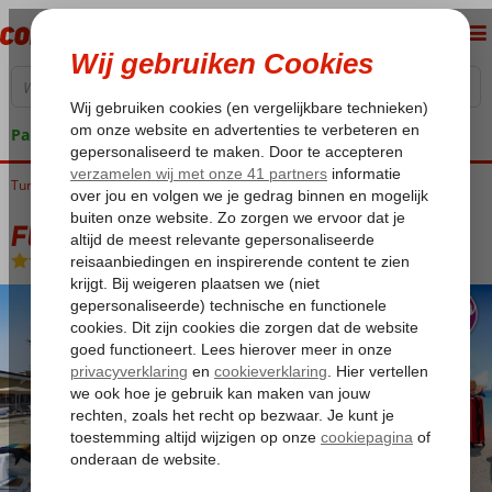
Pakketgarantie
Turkije
Home
Turkse Riviera
Side
Titreyengol
Fly & Go Linda Hotel
Fly & Go Linda Hotel
All Inclusive
-
Hotel