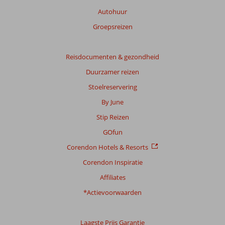
beoordelingen.
Autohuur
Groepsreizen
Totale
score
Reisdocumenten & gezondheid
Gebaseerd
Duurzamer reizen
op:
592
Stoelreservering
beoordelingen
By June
Stip Reizen
Scoreverdeling
GOfun
Algemene indruk
8,4
Eten
8,3
Corendon Hotels & Resorts
Ligging
8,1
Kamers
7,9
Service
8,5
Kindvriendelijk
8,0
Corendon Inspiratie
Prijs/kwaliteit
8,4
Wifi kwaliteit
6,5
Affiliates
*Actievoorwaarden
Ervaringen
van
onze
klanten
Laagste Prijs Garantie