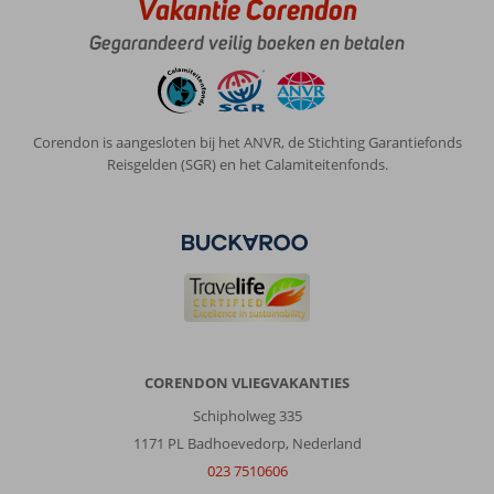
Vakantie Corendon
te
vinden.
Gegarandeerd veilig boeken en betalen
Van
winkeltjes
tot
cafés
Corendon is aangesloten bij het ANVR, de Stichting Garantiefonds
en
Reisgelden (SGR) en het Calamiteitenfonds.
eetgelegenheden.
Ook
aan
geldautomaten
ontbreekt
het
niet.
Een
mooi
en
CORENDON VLIEGVAKANTIES
proper
strand
Schipholweg 335
is
1171 PL Badhoevedorp, Nederland
er
023 7510606
na