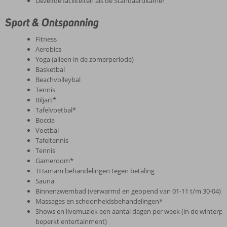
Dezelfde faciliteiten als de Standaardkamer
Sport & Ontspanning
Fitness
Aerobics
Yoga (alleen in de zomerperiode)
Basketbal
Beachvolleybal
Tennis
Biljart*
Tafelvoetbal*
Boccia
Voetbal
Tafeltennis
Tennis
Gameroom*
THamam behandelingen tegen betaling
Sauna
Binnenzwembad (verwarmd en geopend van 01-11 t/m 30-04)
Massages en schoonheidsbehandelingen*
Shows en livemuziek een aantal dagen per week (in de winterpe
beperkt entertainment)