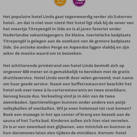
Het populaire hotel Linda gaat tegenwoordig verder als 5-sterren
hotel...en dat is niet voor niets! Het hotel ligt vlak bij de oever van
het meertje Titreyengöl in Side en is al jaren favoriet onder
Nederlandse vakantiegangers. De kleine, toeristische badplaats
Titreyengöl is gelegen aan de oostkant van de grotere badplaats
Side. De antieke steden Perge en Aspendos liggen vlakbij en zijn
zeker de moeite waard om te bezoeken.
Het schitterende privéstrand van hotel Linda bevindt zich op
ongeveer 600 meter en is gemakkelijk te bereiken met de gratis
shuttleservice. Hotel Linda wordt door velen geroemd, met name
om haar goede service. Naast een buffetrestaurant beschikt het
hotel ook over twee à-la-carterestaurants en twee snackbars.
Genoeg keuze dus. Verkoeling vind je in één van de twee
zwembaden. Sportievelingen kunnen onder andere een potje
volleyballen of voetballen. Wil je even helemaal tot rust komen?
Boek een massage in het spa center of breng een bezoek aan de
sauna of het Turks bad. Kinderen zullen zich hier niet vervelen.
Zo is er een zwembad met glijbanen, een miniclub en kunnen ze
hun dansmoves laten zien tijdens de minidisco. Kortom: hotel