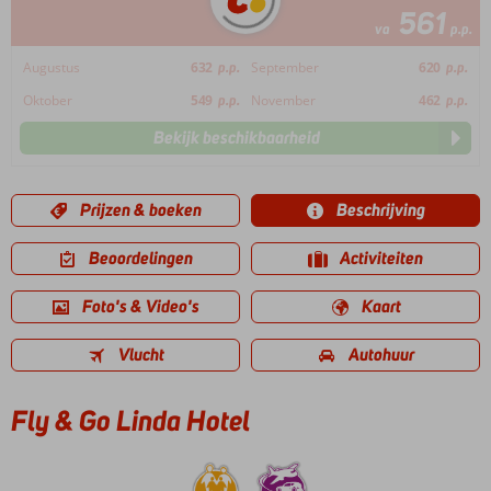
561
va
p.p.
Augustus
632
p.p.
September
620
p.p.
Oktober
549
p.p.
November
462
p.p.
Bekijk beschikbaarheid
Prijzen & boeken
Beschrijving
Beoordelingen
Activiteiten
Foto's & Video's
Kaart
Vlucht
Autohuur
Fly & Go Linda Hotel