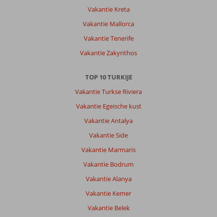
schoon
Vakantie Kreta
en
Vakantie Mallorca
keurig
hotel.
Vakantie Tenerife
Vriendelijk
Vakantie Zakynthos
personeel
en
genoeg
TOP 10 TURKIJE
te
Vakantie Turkse Riviera
doen.
Fijne
Vakantie Egeische kust
familiekamer
Vakantie Antalya
met
aparte
Vakantie Side
kamer
Vakantie Marmaris
voor
mijn
Vakantie Bodrum
zoon.
Vakantie Alanya
Algemene indruk
9
Eten
7
Vakantie Kemer
Ligging
8
Kamers
8
Vakantie Belek
Service
9
Kindvriendelijk
10