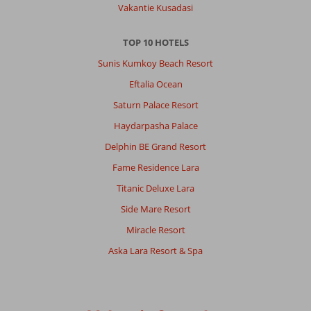
Prijs/kwaliteit
8
Wifi kwaliteit
Vakantie Kusadasi
7
TOP 10 HOTELS
Cindy
8,0
Sunis Kumkoy Beach Resort
Belgie
Gezin met jong(e) kind(eren)
Eftalia Ocean
,
08 juli 2026
Saturn Palace Resort
Haydarpasha Palace
Over
Delphin BE Grand Resort
Titreyengol:
Fame Residence Lara
Linda
resort
Titanic Deluxe Lara
ligt
Side Mare Resort
in
een
Miracle Resort
rustige
Aska Lara Resort & Spa
omgeving
maar
alles
is
er