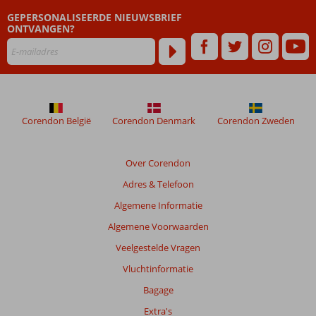
die
GEPERSONALISEERDE NIEUWSBRIEF
ouder
ONTVANGEN?
zijn
dan
48
maanden
worden
niet
meer
Corendon België
Corendon Denmark
Corendon Zweden
weergegeven
om
de
Over Corendon
relevantie
Adres & Telefoon
van
de
Algemene Informatie
getoonde
Algemene Voorwaarden
beoordelingen
te
Veelgestelde Vragen
garanderen.
Vluchtinformatie
Meer
info
Bagage
over
Extra's
onze