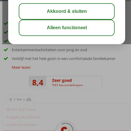
03:45
01:10
aug 33°
C
delen
bewaar
Inclusief huurauto
Al jarenlang een favoriet familiehotel met een fijn privéstrand
Ga van de waterglijbanen of dobber in het relaxbad
Entertainmentactiviteiten voor jong en oud
Verblijf met het hele gezin in een comfortabele familiekamer
Meer lezen
8,4
Zeer goed
592 beoordelingen
+
+
08 mrt 2027 (ma)
5 dagen (4 nachten)
vanaf Amsterdam