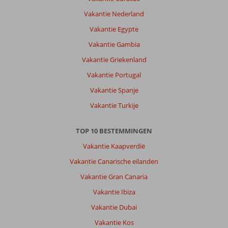
prachtige
Vakantie Nederland
stad
Vakantie Egypte
om
te
Vakantie Gambia
bezoeken.
Vakantie Griekenland
Het
strand
Vakantie Portugal
heel
Vakantie Spanje
fijn
ook.
Vakantie Turkije
Over
TOP 10 BESTEMMINGEN
Fly
&
Vakantie Kaapverdië
Go
Vakantie Canarische eilanden
Linda
Hotel:
Vakantie Gran Canaria
Hotel
Vakantie Ibiza
Linda
resort
Vakantie Dubai
is
Vakantie Kos
een