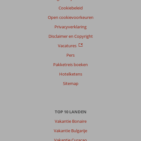
Taal
Cookiebeleid
Nederlands (NL) (454)
Open cookievoorkeuren
Filter
Privacyverklaring
reisgezelschap
Disclaimer en Copyright
Alle
Vacatures
Sorteren
op
Pers
datum (nieuw > oud)
Pakketreis boeken
Hotelketens
Anoniem
9,0
Sitemap
Nederland
Gezin met oud(ere) kind(eren)
,
25 juli 2026
TOP 10 LANDEN
Over
Vakantie Bonaire
Titreyengol:
Vakantie Bulgarije
Side
Vakantie Curacao
een