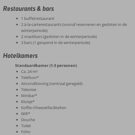
Restaurants & bars
1 buffetrestaurant
2 à-la-carterestaurants (vooraf reserveren en gesloten in de
winterperiode)
2 snackbars (gesloten in de winterperiode)
3 bars (1 geopend in de winterperiode)
Hotelkamers
Standaardkamer (1-3 personen)
Ca. 24 m²
Telefoon*
Airconditioning (centraal geregeld)
Televisie
Minibar*
Kluisje*
Koffie-/theezetfaciliteiten
Wifi*
Douche
Toilet
Föhn