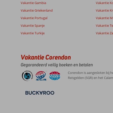
Prijs/kwaliteit
8,4
Wifi kwalite
Vakantie Gambia
Vakantie K
Vakantie Griekenland
Vakantie Kr
Vakantie Portugal
Vakantie M
Ervaringen
Taal
van onze
Nederlands (NL) (454)
Vakantie Spanje
Vakantie Te
klanten
Vakantie Turkije
Vakantie Z
9,0
Over
Algemene indruk
9
Titreyengol:
Vakantie Corendon
Ligging
8
Anoniem
Service
9
Side
Gegarandeerd veilig boeken en betalen
Nederland
Prijs/kwaliteit
8
een
Gezin met oud(ere) kind(eren)
Eten
7
prachtige
Corendon is aangesloten bij h
,
stad
Kamers
8
Reisgelden (SGR) en het Calam
25 juli 2026
om
Kindvriendelijk
10
te
Wifi kwaliteit
7
bezoeken.
Het
strand
heel
fijn