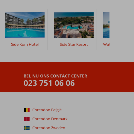
Side Kum Hotel
Side Star Resort
BEL NU ONS CONTACT CENTER
023 751 06 06
Corendon België
Corendon Denmark
Corendon Zweden