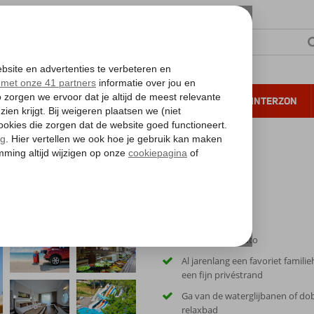
NTIE
VERRE REIZEN
ALL INCLUSIVE
WINTERZON
 annuleren*
el
Inclusief huurauto
Al jarenlang een favoriet famili
een fijn privéstrand
Ga van de waterglijbanen of dob
relaxbad