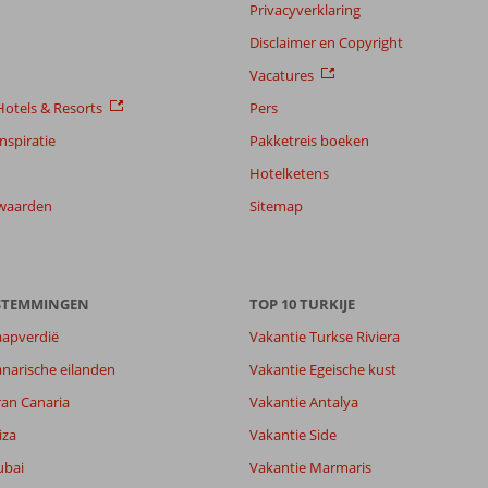
Privacyverklaring
Disclaimer en Copyright
Vacatures
otels & Resorts
Pers
nspiratie
Pakketreis boeken
Hotelketens
waarden
Sitemap
ESTEMMINGEN
TOP 10 TURKIJE
aapverdië
Vakantie Turkse Riviera
narische eilanden
Vakantie Egeische kust
ran Canaria
Vakantie Antalya
8,3
iza
Vakantie Side
7,9
ubai
Vakantie Marmaris
lijk
8,0