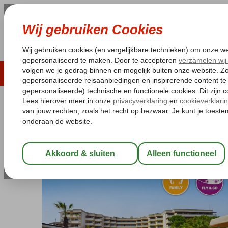
LAST MINUTE
ZOMER 2026
ZONVAKA
Pakketgarantie
Laagsteprijsgarantie*
Gratis
Turkije
Home
Turkse Riviera
Side
Titreyengol
Fly & Go Linda Hot
Fly & Go Linda Hotel
All Inclusive
-
Hotel