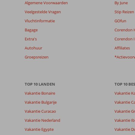
niet
Algemene Voorwaarden
By June
meer
Veelgestelde Vragen
Stip Reizen
weergegeven
om
Vluchtinformatie
GOfun
de
Bagage
Corendon H
relevantie
van
Extra's
Corendon I
de
Autohuur
Affiliates
getoonde
beoordelingen
Groepsreizen
*Actievoor
te
garanderen.
Meer
info
TOP 10 LANDEN
TOP 10 B
over
onze
Vakantie Bonaire
Vakantie K
beoordelingen.
Vakantie Bulgarije
Vakantie Ca
Vakantie Curacao
Vakantie G
Totale score
Scoreverdeling
8,4
Algemene indruk
8,4
Eten
Vakantie Nederland
Vakantie Ib
Gebaseerd op:
Ligging
8,1
Kamers
592
Vakantie Egypte
Vakantie D
Zeer goed
Service
8,5
Kindvriende
beoordelingen