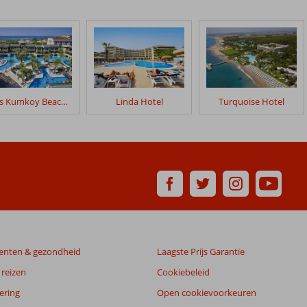
Sunis Kumkoy Beach Resort
Linda Hotel
Turquoise Hotel
enten & gezondheid
Laagste Prijs Garantie
reizen
Cookiebeleid
ering
Open cookievoorkeuren