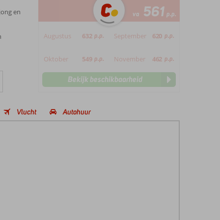
561
jong en
va
p.p.
Augustus
632
p.p.
September
620
p.p.
n
Oktober
549
p.p.
November
462
p.p.
Bekijk beschikbaarheid
Vlucht
Autohuur