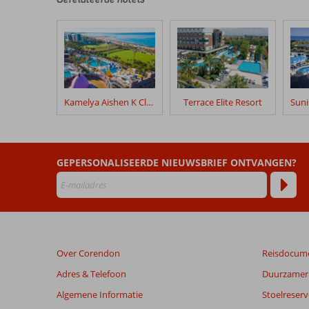
onze
klanten
geschreven
na
hun
verblijf
in
Kamelya Aishen K Club
Terrace Elite Resort
Fly
&
Go
Linda
GEPERSONALISEERDE NIEUWSBRIEF ONTVANGEN?
Hotel
Beoordelingen
die
ouder
zijn
Over Corendon
Reisdocum
dan
48
Adres & Telefoon
Duurzamer 
maanden
Algemene Informatie
Stoelreserv
worden