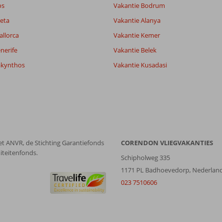
it
6,5
os
Vakantie Bodrum
eta
Vakantie Alanya
allorca
Vakantie Kemer
Filter reisgezelschap
Sorteren op
Alle
datum (nieuw > oud)
nerife
Vakantie Belek
akynthos
Vakantie Kusadasi
et ANVR, de Stichting Garantiefonds
CORENDON VLIEGVAKANTIES
iteitenfonds.
Schipholweg 335
1171 PL Badhoevedorp, Nederlan
023 7510606