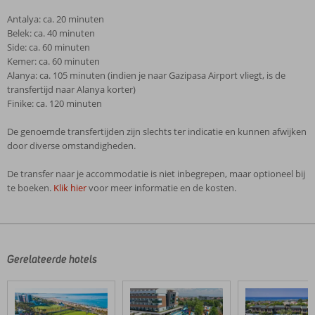
Antalya: ca. 20 minuten
Belek: ca. 40 minuten
Side: ca. 60 minuten
Kemer: ca. 60 minuten
Alanya: ca. 105 minuten (indien je naar Gazipasa Airport vliegt, is de
transfertijd naar Alanya korter)
Finike: ca. 120 minuten
De genoemde transfertijden zijn slechts ter indicatie en kunnen afwijken
door diverse omstandigheden.
De transfer naar je accommodatie is niet inbegrepen, maar optioneel bij
te boeken.
Klik hier
voor meer informatie en de kosten.
De
beoordelingen
zijn
door
Gerelateerde hotels
onze
klanten
geschreven
na