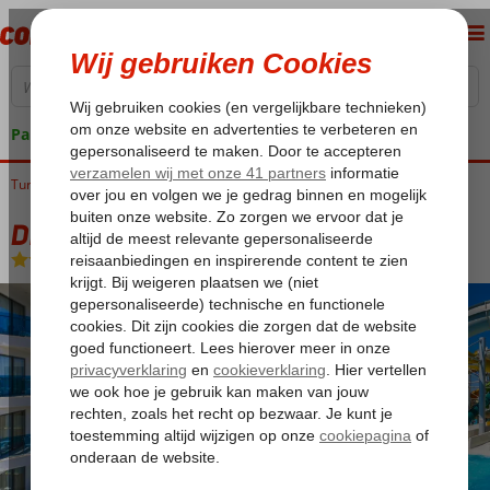
Pakketgarantie
Turkije
Home
Turkse Riviera
Side
Kumkoy
Dream World Hill
Dream World Hill
All Inclusive
-
Hotel