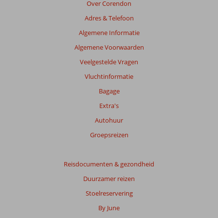
van
Over Corendon
de
Adres & Telefoon
getoonde
beoordelingen
Algemene Informatie
te
Algemene Voorwaarden
garanderen.
Meer
Veelgestelde Vragen
info
Vluchtinformatie
over
onze
Bagage
beoordelingen.
Extra's
Autohuur
Totale
score
Groepsreizen
Gebaseerd
op:
Reisdocumenten & gezondheid
23
Duurzamer reizen
beoordelingen
Stoelreservering
By June
Scoreverdeling