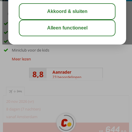
03:45
01:00
aug 33°
C
delen
bewaar
Elegant hotel vlak bij het strand
Zwembad met glijbanen
Moderne kamers
Miniclub voor de kids
Meer lezen
8,8
Aanrader
23 beoordelingen
+
20 nov 2026 (vr)
8 dagen (7 nachten)
vanaf Amsterdam
644
va
p.p.