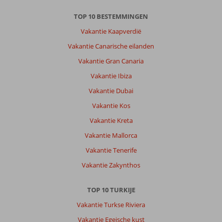
en
TOP 10 BESTEMMINGEN
goede
kwaliteit.
Vakantie Kaapverdië
Vakantie Canarische eilanden
Over
Dream
Vakantie Gran Canaria
World
Vakantie Ibiza
Hill:
Ik
Vakantie Dubai
zou
Vakantie Kos
het
aanraden
Vakantie Kreta
wordt
Vakantie Mallorca
veel
Duits
Vakantie Tenerife
gesproken
Vakantie Zakynthos
en
goede
service.Het
TOP 10 TURKIJE
eten
Vakantie Turkse Riviera
is
goed
Vakantie Egeische kust