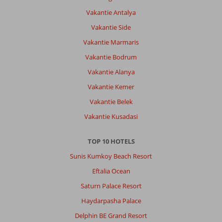
en
Vakantie Antalya
drank
ook.
Vakantie Side
Vakantie Marmaris
Algemene indruk
10
Eten
10
Ligging
10
Kamers
10
Vakantie Bodrum
Service
10
Kindvriendelijk
-
Vakantie Alanya
Prijs/kwaliteit
10
Wifi kwaliteit
10
Vakantie Kemer
Vakantie Belek
Petrusalexanderjohann
10
Vakantie Kusadasi
Nederland
Met partner
,
22 april 2026
TOP 10 HOTELS
Sunis Kumkoy Beach Resort
Over
Eftalia Ocean
Kumkoy:
Saturn Palace Resort
Leuke
Haydarpasha Palace
stad
genoeg
Delphin BE Grand Resort