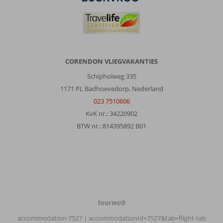
op
zee
en
de
stad.
Eten
CORENDON VLIEGVAKANTIES
is
Schipholweg 335
veel
het
1171 PL Badhoevedorp, Nederland
zelfde
023 7510606
maar
KvK nr.: 34220902
top
BTW nr.: 814395892 B01
voor
een
week.
Algemene indruk
10
Eten
10
Ligging
10
Kamers
9
Service
10
Kindvriendelijk
-
Prijs/kwaliteit
9
Wifi kwaliteit
8
TourWeb
©
accommodation-7527
| accommodationId=7527&tab=flight-tab