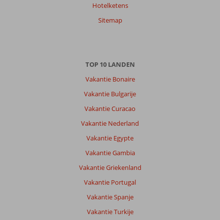
10
Hotelketens
Nederland
Met partner
Sitemap
,
11 juli 2026
Over
TOP 10 LANDEN
Kumkoy:
Vakantie Bonaire
Kumkoy
fijne
Vakantie Bulgarije
bestemming
Vakantie Curacao
veel
winkeltjes
Vakantie Nederland
en
Vakantie Egypte
kort
bij.Ja
Vakantie Gambia
kunt
Vakantie Griekenland
er
veel
Vakantie Portugal
kleding
Vakantie Spanje
en
schoenen
Vakantie Turkije
kopen