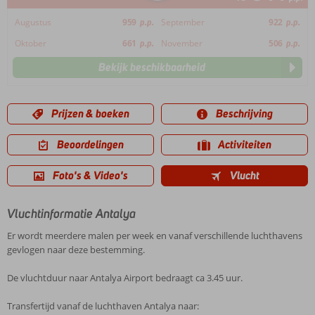
Augustus
959
p.p.
September
922
p.p.
Oktober
661
p.p.
November
506
p.p.
Bekijk beschikbaarheid
Prijzen & boeken
Beschrijving
Beoordelingen
Activiteiten
Foto's & Video's
Vlucht
Vluchtinformatie Antalya
Er wordt meerdere malen per week en vanaf verschillende luchthavens
gevlogen naar deze bestemming.
De vluchtduur naar Antalya Airport bedraagt ca 3.45 uur.
Transfertijd vanaf de luchthaven Antalya naar: