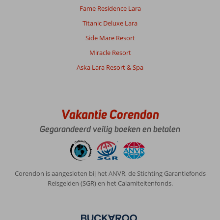
winkeltjes
Fame Residence Lara
om
de
Titanic Deluxe Lara
toerist
Side Mare Resort
uit
te
Miracle Resort
hangen.????
Aska Lara Resort & Spa
Over
Dream
World
Hill:
Vakantie Corendon
Mooi
Gegarandeerd veilig boeken en betalen
hotel,
heerlijke
week
gehad.
Hele
Corendon is aangesloten bij het ANVR, de Stichting Garantiefonds
nette
Reisgelden (SGR) en het Calamiteitenfonds.
kamer
met
prachtig
uitzicht