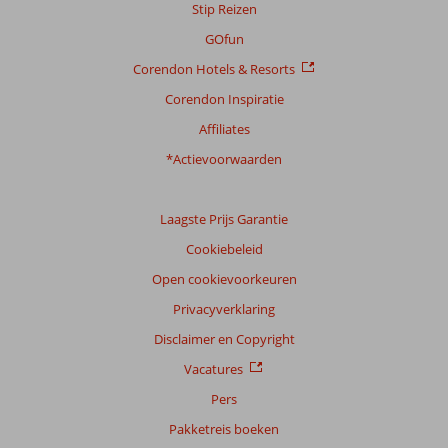
Stip Reizen
Algemene indruk
8,8
Eten
8,4
Ligging
8,8
Kamers
8,9
GOfun
Service
9,0
Kindvriendelijk
8,8
Corendon Hotels & Resorts
Prijs/kwaliteit
8,4
Wifi kwaliteit
6,3
Corendon Inspiratie
Ervaringen
Affiliates
van
onze
*Actievoorwaarden
klanten
Taal
Laagste Prijs Garantie
Nederlands (NL) (19)
Cookiebeleid
Filter
reisgezelschap
Open cookievoorkeuren
Alle
Privacyverklaring
Sorteren
Disclaimer en Copyright
op
Vacatures
datum (nieuw > oud)
Pers
Pakketreis boeken
Peter