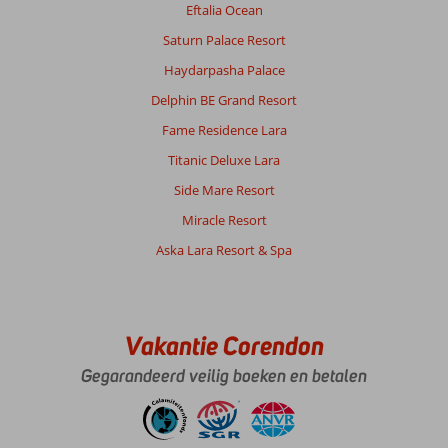
Eftalia Ocean
helaas
tegen.
Saturn Palace Resort
Er
Haydarpasha Palace
hing
een
Delphin BE Grand Resort
muffe
Fame Residence Lara
geur
in
Titanic Deluxe Lara
de
Side Mare Resort
kamer.
De
Miracle Resort
schoonmaak
Aska Lara Resort & Spa
was
daarentegen
uitstekend
en
de
Vakantie Corendon
kamer
Gegarandeerd veilig boeken en betalen
werd
iedere
dag
goed