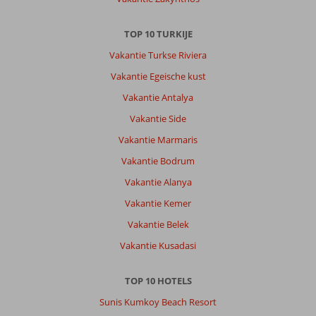
een
bezoek
waard.
TOP 10 TURKIJE
We
Vakantie Turkse Riviera
hebben
genoten
Vakantie Egeische kust
van
Vakantie Antalya
de
zon,
Vakantie Side
de
Vakantie Marmaris
gastvrijheid
en
Vakantie Bodrum
de
Vakantie Alanya
ontspannen
vakantiesfeer.
Vakantie Kemer
Vakantie Belek
Over
Dream
Vakantie Kusadasi
Water
World:
TOP 10 HOTELS
De
duplexkamer
Sunis Kumkoy Beach Resort
viel