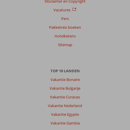
Sorteren
Disclaimer en Copyright
op
Vacatures
datum (nieuw > oud)
Pers
Pakketreis boeken
Anoniem
7,0
Hotelketens
Nederland
Gezin met jong(e) kind(eren)
Sitemap
,
15 juli 2026
Over
TOP 10 LANDEN
Kumkoy:
Vakantie Bonaire
Side
is
Vakantie Bulgarije
een
Vakantie Curacao
prachtige
bestemming
Vakantie Nederland
met
Vakantie Egypte
mooie
stranden,
Vakantie Gambia
een