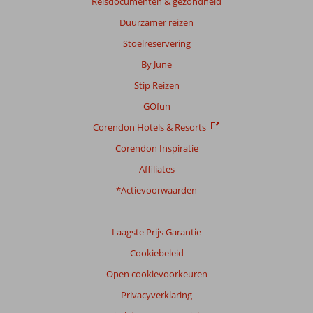
Reisdocumenten & gezondheid
58
Duurzamer reizen
beoordelingen
Stoelreservering
By June
Scoreverdeling
Stip Reizen
Algemene indruk
8,2
Eten
7,2
Ligging
7,8
Kamers
7,8
GOfun
Service
8,1
Kindvriendelijk
8,4
Corendon Hotels & Resorts
Prijs/kwaliteit
7,9
Wifi kwaliteit
6,3
Corendon Inspiratie
Ervaringen
Affiliates
van
onze
*Actievoorwaarden
klanten
Taal
Laagste Prijs Garantie
Nederlands (NL) (37)
Cookiebeleid
Filter
reisgezelschap
Open cookievoorkeuren
Alle
Privacyverklaring