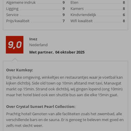
Algemene indruk
9
Eten
8
Ligging
9
Kamers
8
Service
9
Kindvriendelijk
6
Prijs/kwaliteit
7
Wifi kwaliteit
8
Inez
9,0
Nederland
Met partner
,
04 oktober 2025
Over Kumkoy:
Erg leuke omgeving, winkeltjes en restaurantjes waar je voetbal kan
kijken dichtbij. Side old town op 10min afstand met taxi, Manavgat
markt op 15min. Strand ook dichtbij, wij gingen lopend (ong 10min)
maar het hotel bied ook een shuttle bus aan die elke 15min gaat.
Over Crystal Sunset Pearl Collection:
Prachtig hotel! Genoten van alle faciliteiten zoals het zwembad, alle
verschillende bars en de sauna. Er is genoeg te beleven met goed en
zelfs met slecht weer.