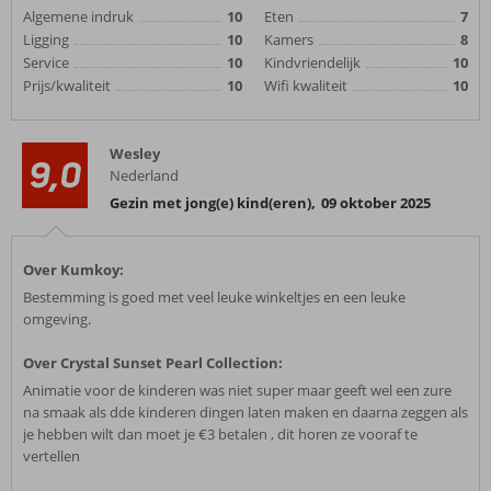
Algemene indruk
10
Eten
7
Ligging
10
Kamers
8
Service
10
Kindvriendelijk
10
Prijs/kwaliteit
10
Wifi kwaliteit
10
Wesley
9,0
Nederland
Gezin met jong(e) kind(eren)
,
09 oktober 2025
Over Kumkoy:
Bestemming is goed met veel leuke winkeltjes en een leuke
omgeving.
Over Crystal Sunset Pearl Collection:
Animatie voor de kinderen was niet super maar geeft wel een zure
na smaak als dde kinderen dingen laten maken en daarna zeggen als
je hebben wilt dan moet je €3 betalen , dit horen ze vooraf te
vertellen