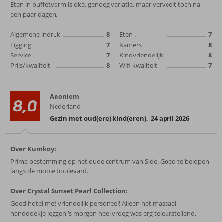
Eten in buffetvorm is oké, genoeg variatie, maar verveelt toch na
een paar dagen.
Algemene indruk
8
Eten
7
Ligging
7
Kamers
8
Service
7
Kindvriendelijk
8
Prijs/kwaliteit
8
Wifi kwaliteit
7
Anoniem
8,0
Nederland
Gezin met oud(ere) kind(eren)
,
24 april 2026
Over Kumkoy:
Prima bestemming op het oude centrum van Side. Goed te belopen
langs de mooie boulevard.
Over Crystal Sunset Pearl Collection:
Goed hotel met vriendelijk personeel! Alleen het massaal
handdoekje leggen ‘s morgen heel vroeg was erg teleurstellend.