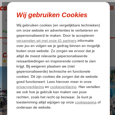
Pakketgarantie
Turkije
Home
Turkse Riviera
Side
Kumkoy
Crystal Sunset Pearl Collection
Crystal Sunset Pearl Collection
Ultra All Inclusive
-
Hotel