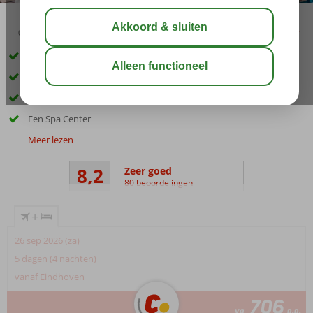
03:45
01:00
aug 33°
C
delen
bewaar
Gratis shuttle naar het privé strand
Aquapark met glijbanen
Meerdere restaurants
Een Spa Center
Meer lezen
8,2
Zeer goed
80 beoordelingen
+
26 sep 2026 (za)
5 dagen (4 nachten)
vanaf Eindhoven
706
va
p.p.