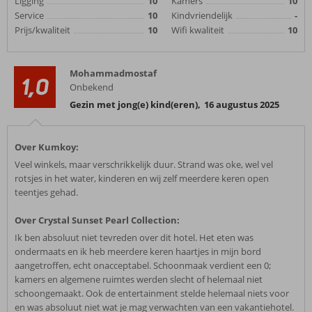
Ligging
10
Kamers
10
Service
10
Kindvriendelijk
-
Prijs/kwaliteit
10
Wifi kwaliteit
10
Mohammadmostaf
1,0
Onbekend
Gezin met jong(e) kind(eren)
,
16 augustus 2025
Over Kumkoy:
Veel winkels, maar verschrikkelijk duur. Strand was oke, wel vel
rotsjes in het water, kinderen en wij zelf meerdere keren open
teentjes gehad.
Over Crystal Sunset Pearl Collection:
Ik ben absoluut niet tevreden over dit hotel. Het eten was
ondermaats en ik heb meerdere keren haartjes in mijn bord
aangetroffen, echt onacceptabel. Schoonmaak verdient een 0;
kamers en algemene ruimtes werden slecht of helemaal niet
schoongemaakt. Ook de entertainment stelde helemaal niets voor
en was absoluut niet wat je mag verwachten van een vakantiehotel.