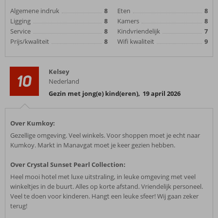
Algemene indruk
8
Eten
8
Ligging
8
Kamers
8
Service
8
Kindvriendelijk
7
Prijs/kwaliteit
8
Wifi kwaliteit
9
Kelsey
10
Nederland
Gezin met jong(e) kind(eren)
,
19 april 2026
Over Kumkoy:
Gezellige omgeving. Veel winkels. Voor shoppen moet je echt naar
Kumkoy. Markt in Manavgat moet je keer gezien hebben.
Over Crystal Sunset Pearl Collection:
Heel mooi hotel met luxe uitstraling, in leuke omgeving met veel
winkeltjes in de buurt. Alles op korte afstand. Vriendelijk personeel.
Veel te doen voor kinderen. Hangt een leuke sfeer! Wij gaan zeker
terug!