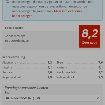
Beoordelingen die ouder zijn dan 48 maanden worden niet
meer weergegeven om de relevantie van de getoonde
beoordelingen te garanderen.
Meer info over onze
beoordelingen.
Totale score
8,2
Gebaseerd op:
80
beoordelingen
Zeer goed
Scoreverdeling
Algemene indruk
8,3
Eten
7,6
Ligging
8,1
Kamers
8,1
Service
8,0
Kindvriendelijk
8,2
Prijs/kwaliteit
7,9
Wifi kwaliteit
7,3
Ervaringen van onze klanten
Taal
Nederlands (NL) (50)