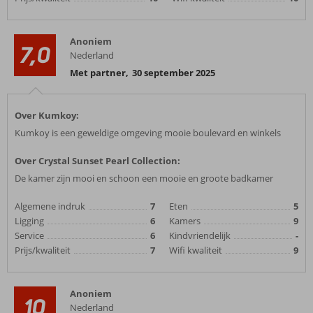
Anoniem
7,0
Nederland
Met partner
,
30 september 2025
Over Kumkoy:
Kumkoy is een geweldige omgeving mooie boulevard en winkels
Over Crystal Sunset Pearl Collection:
De kamer zijn mooi en schoon een mooie en groote badkamer
Algemene indruk
7
Eten
5
Ligging
6
Kamers
9
Service
6
Kindvriendelijk
-
Prijs/kwaliteit
7
Wifi kwaliteit
9
Anoniem
10
Nederland