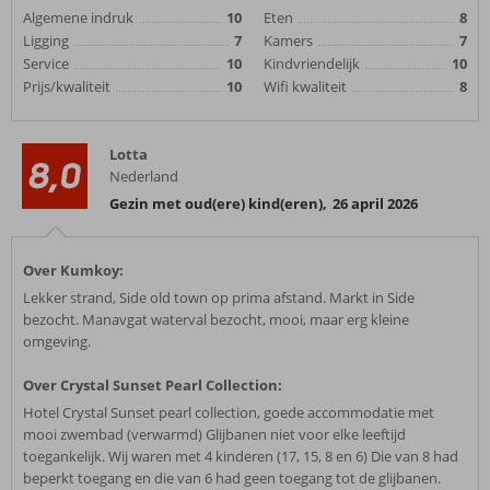
Algemene indruk
10
Eten
8
Ligging
7
Kamers
7
Service
10
Kindvriendelijk
10
Prijs/kwaliteit
10
Wifi kwaliteit
8
Lotta
8,0
Nederland
Gezin met oud(ere) kind(eren)
,
26 april 2026
Over Kumkoy:
Lekker strand, Side old town op prima afstand. Markt in Side
bezocht. Manavgat waterval bezocht, mooi, maar erg kleine
omgeving.
Over Crystal Sunset Pearl Collection:
Hotel Crystal Sunset pearl collection, goede accommodatie met
mooi zwembad (verwarmd) Glijbanen niet voor elke leeftijd
toegankelijk. Wij waren met 4 kinderen (17, 15, 8 en 6) Die van 8 had
beperkt toegang en die van 6 had geen toegang tot de glijbanen.