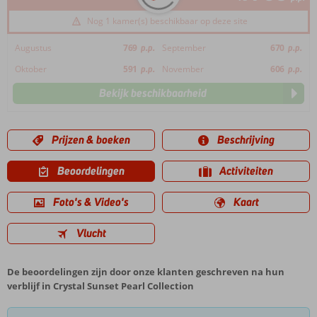
Nog 1 kamer(s) beschikbaar op deze site
Augustus
769
p.p.
September
670
p.p.
Oktober
591
p.p.
November
606
p.p.
Bekijk beschikbaarheid
Prijzen & boeken
Beschrijving
Beoordelingen
Activiteiten
Foto's & Video's
Kaart
Vlucht
De beoordelingen zijn door onze klanten geschreven na hun
verblijf in Crystal Sunset Pearl Collection