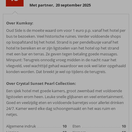
Met partner
,
20 september 2025
Over Kumkoy:
Oud Side is de moeite waard om voor 1 euro p.p. vanaf het hotel per
bus te bezoeken. Veel historische ruïnes. Verder voldoende shops
op loopafstand bij het hotel. Strand is per pendelbusje vanaf het
hotel te bereiken en er zijn ligstoelen van het hotel op het strand
met een bar en terras. Ze geven tegen betaling goede massages.
Minpunt: Terugreis onnodig vroeg midden in de nacht naar het
vliegveld, veel wachttijd gehad waardoor we ook wel later opgehaald
konden worden. Dat breekt je wel op tijdens de terugreis.
Over Crystal Sunset Pearl Collection:
Een sjiek hotel met goede kamers, groot zwembad met voldoende
ligstoelen erom heen. Leuke snelle glijbanen en veel entertainment.
Goed en veelzijdig eten en voldoende barretjes voor allerlei drinken
24/7. Kamer werd elke dag schoongemaakt en het was ruim en
netjes.
Algemene indruk
10
Eten
10