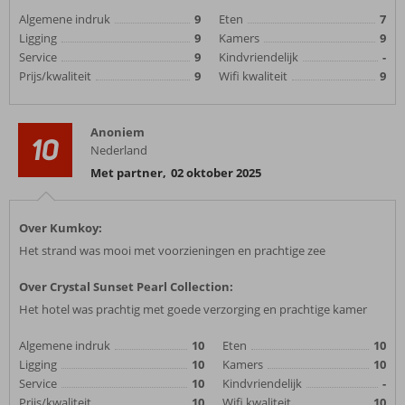
Algemene indruk
9
Eten
7
Ligging
9
Kamers
9
Service
9
Kindvriendelijk
-
Prijs/kwaliteit
9
Wifi kwaliteit
9
Anoniem
10
Nederland
Met partner
,
02 oktober 2025
Over Kumkoy:
Het strand was mooi met voorzieningen en prachtige zee
Over Crystal Sunset Pearl Collection:
Het hotel was prachtig met goede verzorging en prachtige kamer
Algemene indruk
10
Eten
10
Ligging
10
Kamers
10
Service
10
Kindvriendelijk
-
Prijs/kwaliteit
10
Wifi kwaliteit
10