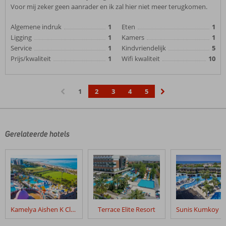
Voor mij zeker geen aanrader en ik zal hier niet meer terugkomen.
Algemene indruk
1
Eten
1
Ligging
1
Kamers
1
Service
1
Kindvriendelijk
5
Prijs/kwaliteit
1
Wifi kwaliteit
10
1
2
3
4
5
‹
›
Gerelateerde hotels
Kamelya Aishen K Club
Terrace Elite Resort