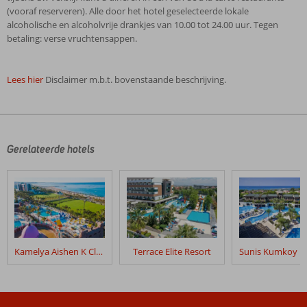
(vooraf reserveren). Alle door het hotel geselecteerde lokale
alcoholische en alcoholvrije drankjes van 10.00 tot 24.00 uur. Tegen
betaling: verse vruchtensappen.
Lees hier
Disclaimer m.b.t. bovenstaande beschrijving.
De
beoordelingen
zijn
door
Gerelateerde hotels
onze
klanten
geschreven
na
hun
verblijf
in
Kamelya Aishen K Club
Terrace Elite Resort
Sultan
Of
Dreams