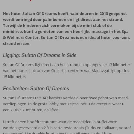
Het hotel Sultan Of Dreams heeft haar deuren in 2013 geopend,
wordt omringd door palmbomen en ligt direct aan het strand.
Terwijl de kinderen zich vermaken bij de mini-club of de
minidisco, kunt u genieten van een heerlijke massage in het Spa
& Wellness Center. Sultan Of Dreams is een ideaal hotel voor zon,
strand en zee.
Ligging: Sultan Of Dreams in Side
Sultan Of Dreams ligt direct aan het strand en op ongeveer 13 kilometer
van het oude centrum van Side. Het centrum van Manavgat ligt op circa
15 kilometer.
Faciliteiten: Sultan Of Dreams
Sultan Of Dreams telt 347 kamers verdeeld over twee gebouwen met 5
verdiepingen. In de grote lobby met zitjes vindt u de receptie, waar u
een kluisje kunt huren, en liften.
U treft er een hoofdrestaurant waar de maaltijden in buffetvorm
worden geserveerd en 2 à la carte restaurants (Turks en Italiaans, vooraf
reserveren). Uw drankje kunt u bestellen bij één van de 4 bars.