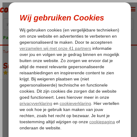
Pakketgarantie
Turkije
Home
Turkse Riviera
Side
Kizilot
Sultan Of Dreams
Sultan Of Dreams
All Inclusive
-
Hotel