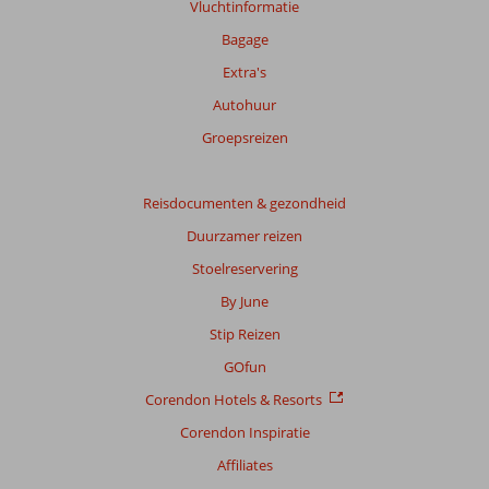
Vluchtinformatie
over
onze
Bagage
beoordelingen.
Extra's
Autohuur
Groepsreizen
Reisdocumenten & gezondheid
Duurzamer reizen
Stoelreservering
By June
Stip Reizen
GOfun
Corendon Hotels & Resorts
Corendon Inspiratie
Affiliates