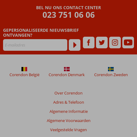
Beoordelingen
BEL NU ONS CONTACT CENTER
die
023 751 06 06
ouder
zijn
GEPERSONALISEERDE NIEUWSBRIEF
dan
ONTVANGEN?
48
maanden
worden
niet
meer
weergegeven
om
Corendon België
Corendon Denmark
Corendon Zweden
de
relevantie
van
Over Corendon
de
Adres & Telefoon
getoonde
beoordelingen
Algemene Informatie
te
Algemene Voorwaarden
garanderen.
Meer
Veelgestelde Vragen
info