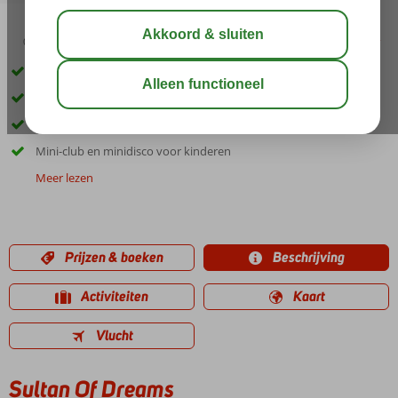
03:45
01:20
aug 33°
C
delen
bewaar
Direct aan het strand
Zwembad met glijbanen
Een Spa en Wellness Center
Mini-club en minidisco voor kinderen
Meer lezen
Prijzen & boeken
Beschrijving
Activiteiten
Kaart
Vlucht
Sultan Of Dreams