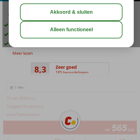
03:45
01:10
aug 33°
C
delen
bewaar
Direct aan het strand
Zwembad met glijbanen
5 à-la-carterestaurants
Meer lezen
8,3
Zeer goed
185 beoordelingen
+
23 okt 2026 (vr)
5 dagen (4 nachten)
vanaf Amsterdam
565
va
p.p.