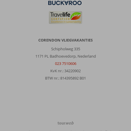
bereikbaar
centrale
ligging
voor
uitstapjes
transfers
luchthaven
CORENDON VLIEGVAKANTIES
ca
2
Schipholweg 335
uur
1171 PL Badhoevedorp, Nederland
hotel
023 7510606
wat
KvK nr.: 34220902
gedateerd
geen
BTW nr.: 814395892 B01
zandstrand
veel
stenen
Over
Sunis
Elita
TourWeb
Beach
©
Resort: