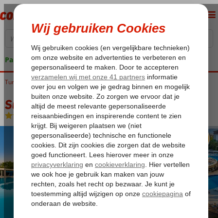
Pakketgarantie
Turkije
Home
Turkse Riviera
Side
Kizilagac
Sunis Elita Beach Resort
Sunis Elita Beach Resort
Ultra All Inclusive
-
Hotel