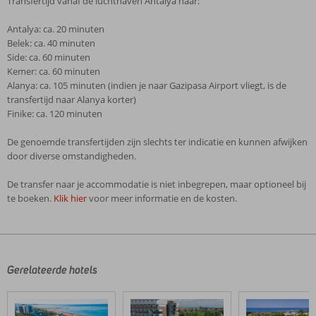
Transfertijd vanaf de luchthaven Antalya naar:
Antalya: ca. 20 minuten
Belek: ca. 40 minuten
Side: ca. 60 minuten
Kemer: ca. 60 minuten
Alanya: ca. 105 minuten (indien je naar Gazipasa Airport vliegt, is de
transfertijd naar Alanya korter)
Finike: ca. 120 minuten
De genoemde transfertijden zijn slechts ter indicatie en kunnen afwijken
door diverse omstandigheden.
De transfer naar je accommodatie is niet inbegrepen, maar optioneel bij
te boeken.
Klik hier
voor meer informatie en de kosten.
De
beoordelingen
zijn
door
Gerelateerde hotels
onze
klanten
geschreven