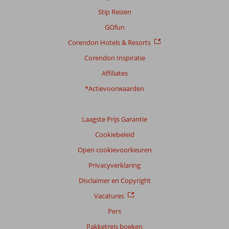
Stip Reizen
Scoreverdeling
Algemene indruk
8,3
Eten
8,2
GOfun
Ligging
7,5
Kamers
7,3
Corendon Hotels & Resorts
Service
8,4
Kindvriendelijk
7,8
Prijs/kwaliteit
8,1
Wifi kwaliteit
6,6
Corendon Inspiratie
Affiliates
Ervaringen
*Actievoorwaarden
van
onze
klanten
Taal
Laagste Prijs Garantie
Nederlands (NL) (126)
Cookiebeleid
Filter
Open cookievoorkeuren
reisgezelschap
Privacyverklaring
Alle
Disclaimer en Copyright
Sorteren
Vacatures
op
Pers
datum (nieuw > oud)
Pakketreis boeken