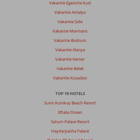
kindvriendelijk,
Vakantie Egeische kust
schoon
Vakantie Antalya
en
vooral
Vakantie Side
groot
Vakantie Marmaris
resort.
Overal
Vakantie Bodrum
op
Vakantie Alanya
het
resort
Vakantie Kemer
en
Vakantie Belek
op
het
Vakantie Kusadasi
strand,
kan
TOP 10 HOTELS
je
eten
Sunis Kumkoy Beach Resort
en
Eftalia Ocean
drinken
o.b.v
Saturn Palace Resort
all
Haydarpasha Palace
inclusive.