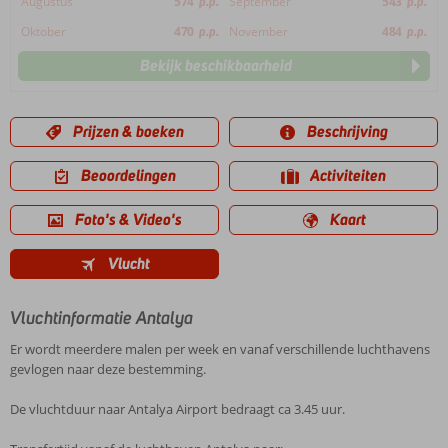
Augustus
574
p.p.
September
543
p.p.
Oktober
470
p.p.
November
484
p.p.
Bekijk beschikbaarheid
Prijzen & boeken
Beschrijving
Beoordelingen
Activiteiten
Foto's & Video's
Kaart
Vlucht
Vluchtinformatie Antalya
Er wordt meerdere malen per week en vanaf verschillende luchthavens
gevlogen naar deze bestemming.
De vluchtduur naar Antalya Airport bedraagt ca 3.45 uur.