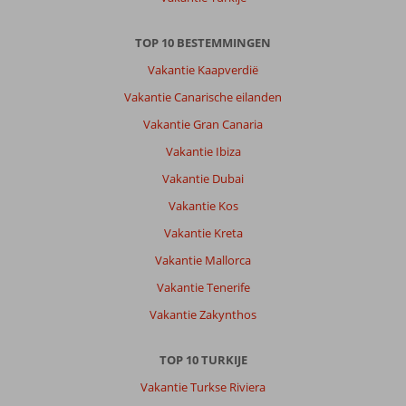
Resort:
Wij
TOP 10 BESTEMMINGEN
hebben
genoten,
Vakantie Kaapverdië
prachtig
Vakantie Canarische eilanden
hotel
en
Vakantie Gran Canaria
heerlijk
Vakantie Ibiza
eten.
De
Vakantie Dubai
bedden
Vakantie Kos
waren
iets
Vakantie Kreta
minder,
Vakantie Mallorca
maar
hier
Vakantie Tenerife
werd
Vakantie Zakynthos
gelijk
iets
aan
TOP 10 TURKIJE
gedaan.
Vakantie Turkse Riviera
Klantvriendelijk,