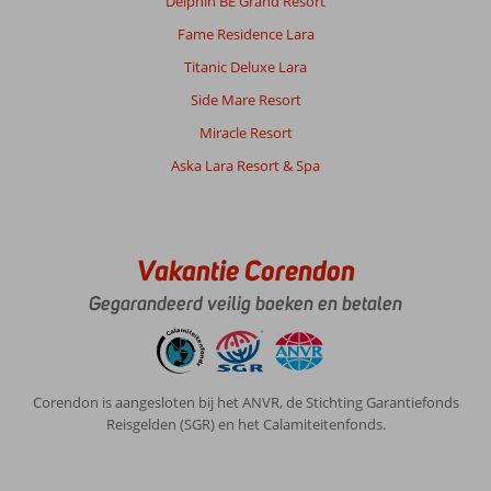
Delphin BE Grand Resort
Algemene indruk
10
Eten
10
Fame Residence Lara
Ligging
8
Kamers
7
Service
10
Kindvriendelijk
10
Titanic Deluxe Lara
Prijs/kwaliteit
10
Wifi kwaliteit
5
Side Mare Resort
Miracle Resort
Anoniem
8,0
Aska Lara Resort & Spa
Nederland
Met partner
,
31 mei 2026
Vakantie Corendon
Gegarandeerd veilig boeken en betalen
Over
Kizilagac:
side
manvgat,
Corendon is aangesloten bij het ANVR, de Stichting Garantiefonds
alles
Reisgelden (SGR) en het Calamiteitenfonds.
met
dolmus
goed