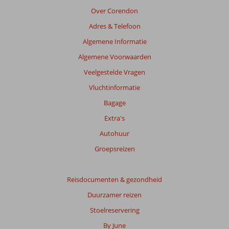
relevantie
Over Corendon
van
Adres & Telefoon
de
getoonde
Algemene Informatie
beoordelingen
Algemene Voorwaarden
te
garanderen.
Veelgestelde Vragen
Meer
Vluchtinformatie
info
over
Bagage
onze
Extra's
beoordelingen.
Autohuur
Totale
Groepsreizen
score
Gebaseerd
Reisdocumenten & gezondheid
op:
Duurzamer reizen
185
beoordelingen
Stoelreservering
By June