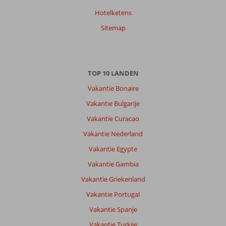
Hotelketens
Souraya
10
Nederland
Sitemap
Gezin met jong(e) kind(eren)
,
04 juli 2026
TOP 10 LANDEN
Over
Kizilagac:
Vakantie Bonaire
Genoege
Vakantie Bulgarije
te
Vakantie Curacao
doen,
activiteiten
Vakantie Nederland
het
Vakantie Egypte
beste
boeken
Vakantie Gambia
online.
Vakantie Griekenland
Over
Vakantie Portugal
Sunis
Vakantie Spanje
Elita
Beach
Vakantie Turkije