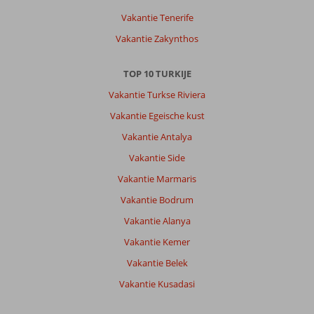
Vakantie Tenerife
Over
Vakantie Zakynthos
Dream
World
Palace:
TOP 10 TURKIJE
Prachtig
Vakantie Turkse Riviera
hotel
super
Vakantie Egeische kust
schoon
Vakantie Antalya
en
heel
Vakantie Side
vriendelijk
Vakantie Marmaris
personeel
Vakantie Bodrum
Algemene indruk
10
Eten
8
Vakantie Alanya
Ligging
7
Kamers
10
Service
10
Kindvriendelijk
10
Vakantie Kemer
Prijs/kwaliteit
10
Wifi kwaliteit
8
Vakantie Belek
Vakantie Kusadasi
Wilhelmus
9,0
Nederland