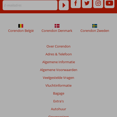
maanden
worden
niet
meer
weergegeven
om
Corendon België
Corendon Denmark
Corendon Zweden
de
relevantie
van
Over Corendon
de
Adres & Telefoon
getoonde
beoordelingen
Algemene Informatie
te
Algemene Voorwaarden
garanderen.
Meer
Veelgestelde Vragen
info
Vluchtinformatie
over
onze
Bagage
beoordelingen.
Extra's
Autohuur
Totale
score
Groepsreizen