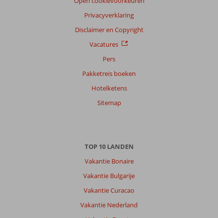
Open cookievoorkeuren
Alle
Privacyverklaring
Sorteren
Disclaimer en Copyright
op
Vacatures
datum (nieuw > oud)
Pers
Pakketreis boeken
Manuela
10
Hotelketens
Nederland
Gezin met oud(ere) kind(eren)
Sitemap
,
25 juli 2026
Over
TOP 10 LANDEN
Colakli:
Vakantie Bonaire
Ligging
is
Vakantie Bulgarije
goed
Vakantie Curacao
,
je
Vakantie Nederland
kan