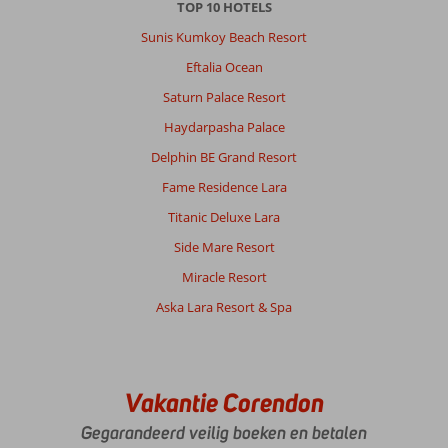
TOP 10 HOTELS
Met partner
Sunis Kumkoy Beach Resort
,
21 mei 2026
Eftalia Ocean
Saturn Palace Resort
Over
Haydarpasha Palace
Colakli:
Delphin BE Grand Resort
We
Fame Residence Lara
gaan
ook
Titanic Deluxe Lara
winkelen,
Side Mare Resort
je
moet
Miracle Resort
even
Aska Lara Resort & Spa
lopen
voor
de
winkels,
maar
Vakantie Corendon
Dolmus
stopt
Gegarandeerd veilig boeken en betalen