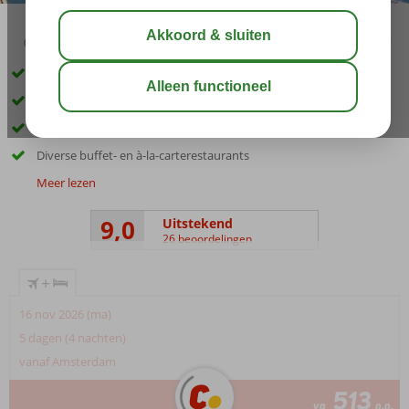
03:45
00:50
aug 33°
C
delen
bewaar
Veel sport- en spafaciliteiten
Meerdere zwembaden voor kids & volwassenen
Aquapark met 5 zwembaden
Diverse buffet- en à-la-carterestaurants
Meer lezen
9,0
Uitstekend
26 beoordelingen
+
16 nov 2026 (ma)
5 dagen (4 nachten)
vanaf Amsterdam
513
va
p.p.