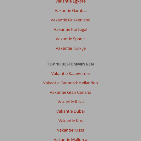
Vakantie Egypte
zo
de
Vakantie Gambia
taxi
Vakantie Griekenland
of
bus
Vakantie Portugal
pakken
Vakantie Spanje
en
in
Vakantie Turkije
10
min
TOP 10 BESTEMMINGEN
ben
je
Vakantie Kaapverdië
in
Vakantie Canarische eilanden
het.
Centrum,
Vakantie Gran Canaria
mooi
Vakantie Ibiza
strand
fijn
Vakantie Dubai
dat
Vakantie Kos
er
een
Vakantie Kreta
busje
Vakantie Mallorca
rijdt.