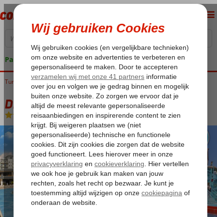
Pakketgarantie
Turkije
Home
Turkse Riviera
Side
Colakli
Dream World Palace
Dream World Palace
All Inclusive
-
Hotel