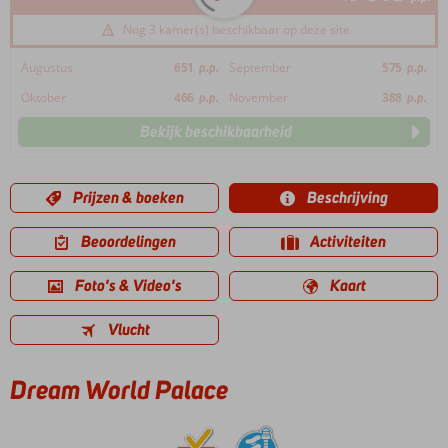
Nog 3 kamer(s) beschikbaar op deze site
Augustus
651
p.p.
September
575
p.p.
Oktober
466
p.p.
November
388
p.p.
Bekijk beschikbaarheid
Prijzen & boeken
Beschrijving
Beoordelingen
Activiteiten
Foto's & Video's
Kaart
Vlucht
Dream World Palace