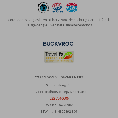
voor
de
deur
en
Corendon is aangesloten bij het ANVR, de Stichting Garantiefonds
je
Reisgelden (SGR) en het Calamiteitenfonds.
kunt
alle
kanten
op.
Over
Dream
World
Palace:
Groot
CORENDON VLIEGVAKANTIES
opgezette
Schipholweg 335
accommodatie.
Maar
1171 PL Badhoevedorp, Nederland
zeer
023 7510606
schoon.
KvK nr.: 34220902
Wil
BTW nr.: 814395892 B01
je
rust