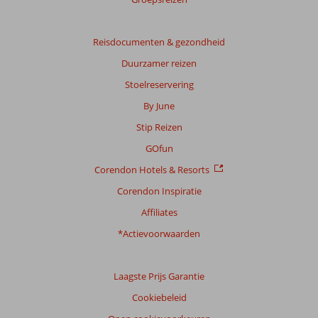
Gebaseerd
op:
Reisdocumenten & gezondheid
26
Duurzamer reizen
beoordelingen
Stoelreservering
By June
Scoreverdeling
Stip Reizen
Algemene indruk
9,0
Eten
8,0
Ligging
8,1
Kamers
8,3
GOfun
Service
8,7
Kindvriendelijk
8,8
Corendon Hotels & Resorts
Prijs/kwaliteit
8,5
Wifi kwaliteit
7,5
Corendon Inspiratie
Ervaringen
Affiliates
van
onze
*Actievoorwaarden
klanten
Taal
Laagste Prijs Garantie
Nederlands (NL) (19)
Cookiebeleid
Filter
reisgezelschap