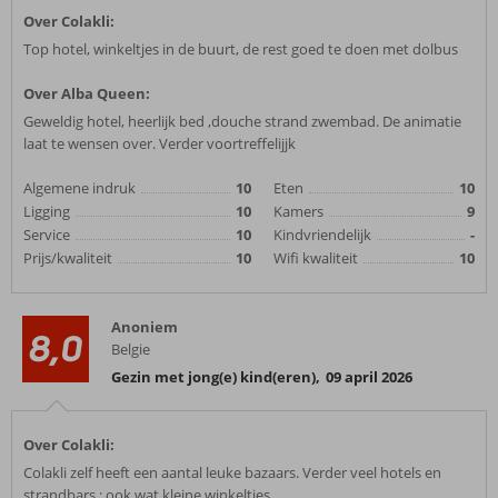
Over Colakli:
Top hotel, winkeltjes in de buurt, de rest goed te doen met dolbus
Over Alba Queen:
Geweldig hotel, heerlijk bed ,douche strand zwembad. De animatie
laat te wensen over. Verder voortreffelijjk
Algemene indruk
10
Eten
10
Ligging
10
Kamers
9
Service
10
Kindvriendelijk
-
Prijs/kwaliteit
10
Wifi kwaliteit
10
Anoniem
8,0
Belgie
Gezin met jong(e) kind(eren)
,
09 april 2026
Over Colakli:
Colakli zelf heeft een aantal leuke bazaars. Verder veel hotels en
strandbars ; ook wat kleine winkeltjes