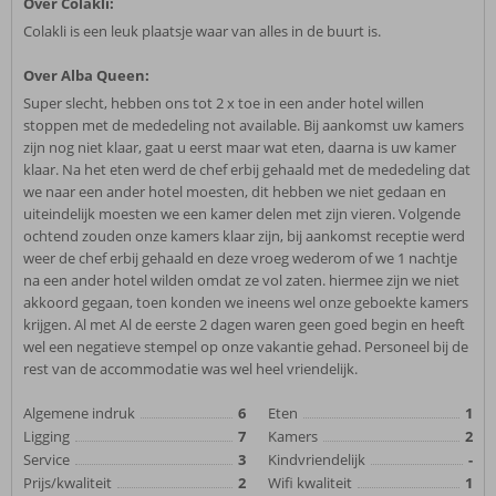
Over Colakli:
Colakli is een leuk plaatsje waar van alles in de buurt is.
Over Alba Queen:
Super slecht, hebben ons tot 2 x toe in een ander hotel willen
stoppen met de mededeling not available. Bij aankomst uw kamers
zijn nog niet klaar, gaat u eerst maar wat eten, daarna is uw kamer
klaar. Na het eten werd de chef erbij gehaald met de mededeling dat
we naar een ander hotel moesten, dit hebben we niet gedaan en
uiteindelijk moesten we een kamer delen met zijn vieren. Volgende
ochtend zouden onze kamers klaar zijn, bij aankomst receptie werd
weer de chef erbij gehaald en deze vroeg wederom of we 1 nachtje
na een ander hotel wilden omdat ze vol zaten. hiermee zijn we niet
akkoord gegaan, toen konden we ineens wel onze geboekte kamers
krijgen. Al met Al de eerste 2 dagen waren geen goed begin en heeft
wel een negatieve stempel op onze vakantie gehad. Personeel bij de
rest van de accommodatie was wel heel vriendelijk.
Algemene indruk
6
Eten
1
Ligging
7
Kamers
2
Service
3
Kindvriendelijk
-
Prijs/kwaliteit
2
Wifi kwaliteit
1