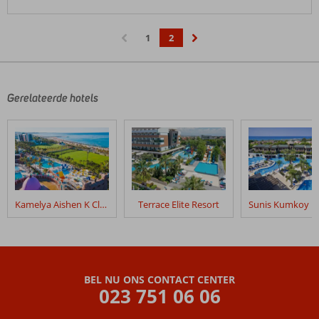
1
2
‹
›
Gerelateerde hotels
Kamelya Aishen K Club
Terrace Elite Resort
BEL NU ONS CONTACT CENTER
023 751 06 06