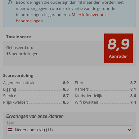
Beoordelingen die ouder zijn dan 48 maanden worden niet
meer weergegeven om de relevantie van de getoonde
beoordelingen te garanderen.
Meer info over onze
beoordelingen.
Totale score
8,9
Gebaseerd op:
15
beoordelingen
Aanrader
Scoreverdeling
Algemene indruk
8,9
Eten
8,7
Ligging
8,5
Kamers
8,1
Service
8,7
Kindvriendelijk
8,6
Prijs/kwaliteit
8,5
Wifi kwaliteit
7,4
Ervaringen van onze klanten
Taal
Nederlands (NL) (11)