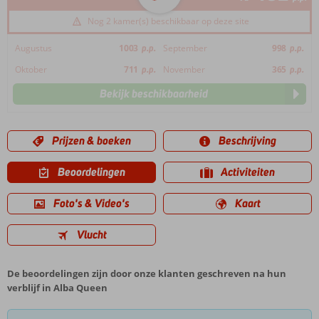
Nog 2 kamer(s) beschikbaar op deze site
Augustus
1003
p.p.
September
998
p.p.
Oktober
711
p.p.
November
365
p.p.
Bekijk beschikbaarheid
Prijzen & boeken
Beschrijving
Beoordelingen
Activiteiten
Foto's & Video's
Kaart
Vlucht
De beoordelingen zijn door onze klanten geschreven na hun
verblijf in Alba Queen