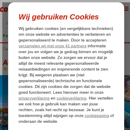
Pakketgarantie
Turkije
Home
Turkse Riviera
Side
Colakli
Alba Queen
Alba Queen
Ultra All Inclusive
-
Hotel