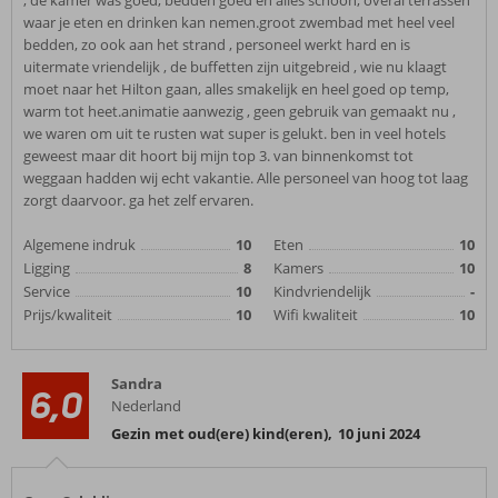
, de kamer was goed, bedden goed en alles schoon, overal terrassen
waar je eten en drinken kan nemen.groot zwembad met heel veel
bedden, zo ook aan het strand , personeel werkt hard en is
uitermate vriendelijk , de buffetten zijn uitgebreid , wie nu klaagt
moet naar het Hilton gaan, alles smakelijk en heel goed op temp,
warm tot heet.animatie aanwezig , geen gebruik van gemaakt nu ,
we waren om uit te rusten wat super is gelukt. ben in veel hotels
geweest maar dit hoort bij mijn top 3. van binnenkomst tot
weggaan hadden wij echt vakantie. Alle personeel van hoog tot laag
zorgt daarvoor. ga het zelf ervaren.
Algemene indruk
10
Eten
10
Ligging
8
Kamers
10
Service
10
Kindvriendelijk
-
Prijs/kwaliteit
10
Wifi kwaliteit
10
Sandra
6,0
Nederland
Gezin met oud(ere) kind(eren)
,
10 juni 2024