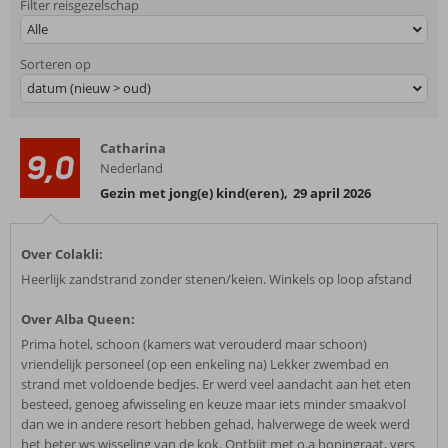
Filter reisgezelschap
Alle
Sorteren op
datum (nieuw > oud)
Catharina
9,0
Nederland
Gezin met jong(e) kind(eren)
,
29 april 2026
Over Colakli:
Heerlijk zandstrand zonder stenen/keien. Winkels op loop afstand
Over Alba Queen:
Prima hotel, schoon (kamers wat verouderd maar schoon)
vriendelijk personeel (op een enkeling na) Lekker zwembad en
strand met voldoende bedjes. Er werd veel aandacht aan het eten
besteed, genoeg afwisseling en keuze maar iets minder smaakvol
dan we in andere resort hebben gehad, halverwege de week werd
het beter ws wisseling van de kok. Ontbijt met o.a honingraat, vers