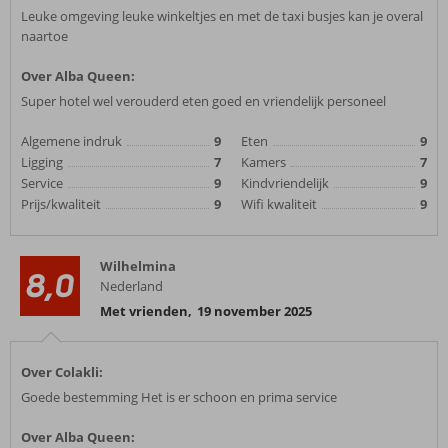
Leuke omgeving leuke winkeltjes en met de taxi busjes kan je overal
naartoe
Over Alba Queen:
Super hotel wel verouderd eten goed en vriendelijk personeel
Algemene indruk
9
Eten
9
Ligging
7
Kamers
7
Service
9
Kindvriendelijk
9
Prijs/kwaliteit
9
Wifi kwaliteit
9
Wilhelmina
8,0
Nederland
Met vrienden
,
19 november 2025
Over Colakli:
Goede bestemming Het is er schoon en prima service
Over Alba Queen: