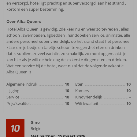
en verzorgd, hotel ligt prachtig en super verzorgd, aan het strand ,
kortom een super bestemming.
Over Alba Queen:
Hotel Alba Queen is gewldig, 2de keer nu en weer zo tevreden , alles
schoon , zwembaden, ligbedden , handdoeken service, animatie, alle
andere personeel super vriendelijk, oo het srand staat het personeel
klaar om je bedje en tafeltje schoon te vegen ,het eten en drinken
dat is subliem, zoveel variatie, zo smakelijk, zo mooi opgemaakt, je
kan hier als je wilt de hele dag de lekkerste dingen eten en drinken.
Wat een service bij dit hotel, weet nu al dat de volgende vakantie
Alba Queen is
Algemene indruk
10
Eten
10
Ligging
10
Kamers
10
Service
10
Kindvriendelijk
-
Prijs/kwaliteit
10
Wifi kwaliteit
10
Gino
10
Belgie
Met partner
,
15 maart 2026