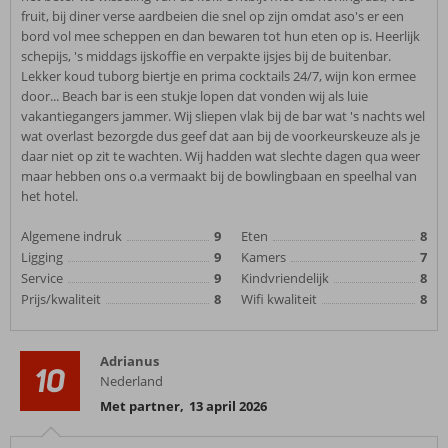
fruit, bij diner verse aardbeien die snel op zijn omdat aso's er een
bord vol mee scheppen en dan bewaren tot hun eten op is. Heerlijk
schepijs, 's middags ijskoffie en verpakte ijsjes bij de buitenbar.
Lekker koud tuborg biertje en prima cocktails 24/7, wijn kon ermee
door... Beach bar is een stukje lopen dat vonden wij als luie
vakantiegangers jammer. Wij sliepen vlak bij de bar wat 's nachts wel
wat overlast bezorgde dus geef dat aan bij de voorkeurskeuze als je
daar niet op zit te wachten. Wij hadden wat slechte dagen qua weer
maar hebben ons o.a vermaakt bij de bowlingbaan en speelhal van
het hotel.
Algemene indruk
9
Eten
8
Ligging
9
Kamers
7
Service
9
Kindvriendelijk
8
Prijs/kwaliteit
8
Wifi kwaliteit
8
Adrianus
10
Nederland
Met partner
,
13 april 2026