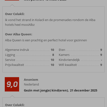
Over Colakli:
ik vond het strand in Kolacli en de promenades rondom de Alba
hotels heel mooiAlbz
Over Alba Queen:
Alba Queen is een prachtig en perfect hotel voor gezinnen
Algemene indruk
10
Eten
9
Ligging
8
Kamers
9
Service
10
Kindvriendelijk
-
Prijs/kwaliteit
10
Wifi kwaliteit
9
Anoniem
9,0
Nederland
Gezin met jong(e) kind(eren)
,
21 december 2025
Over Colakli: