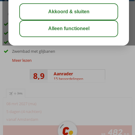
03:45
00:50
aug 33°
C
delen
bewaar
Luxe familiehotel direct aan het zandstrand
2 à-la-carterestaurants
Animatie voor de kinderen
Zwembad met glijbanen
Meer lezen
8,9
Aanrader
15 beoordelingen
+
08 mrt 2027 (ma)
5 dagen (4 nachten)
vanaf Amsterdam
482
va
p.p.