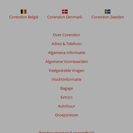
meer
weergegeven
om
Corendon België
Corendon Denmark
Corendon Zweden
de
relevantie
van
Over Corendon
de
Adres & Telefoon
getoonde
beoordelingen
Algemene Informatie
te
Algemene Voorwaarden
garanderen.
Meer
Veelgestelde Vragen
info
Vluchtinformatie
over
onze
Bagage
beoordelingen.
Extra's
Autohuur
Totale
score
Groepsreizen
Gebaseerd
op:
Reisdocumenten & gezondheid