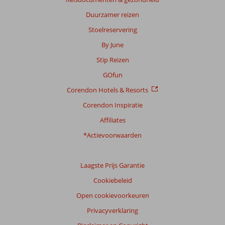
51
Duurzamer reizen
beoordelingen
Stoelreservering
By June
Scoreverdeling
Stip Reizen
Algemene indruk
8,3
Eten
7,3
Ligging
7,2
Kamers
7,2
GOfun
Service
7,4
Kindvriendelijk
8,6
Corendon Hotels & Resorts
Prijs/kwaliteit
7,2
Wifi kwaliteit
7,7
Corendon Inspiratie
Ervaringen
Affiliates
van
onze
*Actievoorwaarden
klanten
Taal
Laagste Prijs Garantie
Nederlands (NL) (35)
Cookiebeleid
Filter
reisgezelschap
Open cookievoorkeuren
Alle
Privacyverklaring
Sorteren