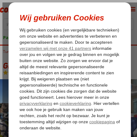
Pakketgarantie
Turkije
Home
Turkse Riviera
Belek
Granada Luxury Belek
Granada Luxury Belek
Ultra All Inclusive
-
Hotel