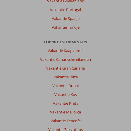
aanrader!
Vakantie Griekenland
Heel
Vakantie Portugal
leuk
ook
Vakantie Spanje
met
Vakantie Turkije
kinderen.
Een
dagje
TOP 10 BESTEMMINGEN
Antalya
Vakantie Kaapverdië
was
de
Vakantie Canarische eilanden
andere
Vakantie Gran Canaria
excursie.
Ook
Vakantie Ibiza
leuk,
Vakantie Dubai
maar
hou
Vakantie Kos
hierbij
Vakantie Kreta
rekening
met
Vakantie Mallorca
de
Vakantie Tenerife
temperaturen.
In
Vakantie Zakynthos