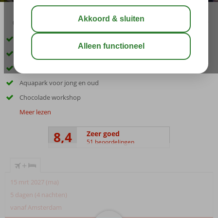
03:45
00:40
aug 33°
C
delen
bewaar
Vlak bij het centrum van Belek
Diverse restaurants
Voor de kinderen: spelen in Wonderland
Aquapark voor jong en oud
Chocolade workshop
Meer lezen
8,4
Zeer goed
51 beoordelingen
+
15 mrt 2027 (ma)
5 dagen (4 nachten)
vanaf Amsterdam