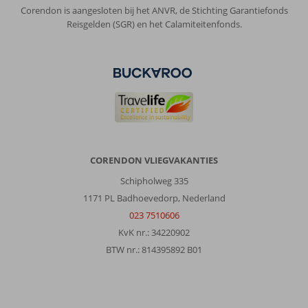
10
Nederland
Corendon is aangesloten bij het ANVR, de Stichting Garantiefonds
Gezin met jong(e) kind(eren)
Reisgelden (SGR) en het Calamiteitenfonds.
,
01 juni 2026
Het
strand
was
wat
klein
in
vergelijking
CORENDON VLIEGVAKANTIES
met
Schipholweg 335
het
1171 PL Badhoevedorp, Nederland
hotel.
Bovendien
023 7510606
lag
KvK nr.: 34220902
het
BTW nr.: 814395892 B01
strand
beetje
ver
van