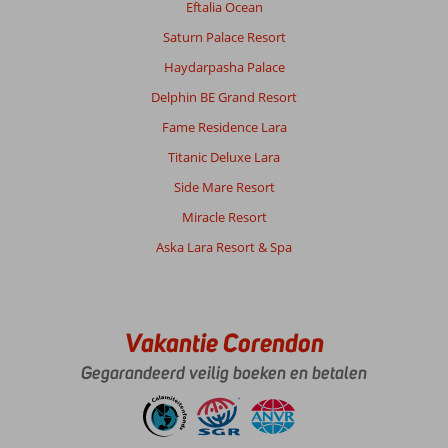
Granada
Eftalia Ocean
Luxury
Saturn Palace Resort
Belek:
Haydarpasha Palace
Heel
mooi
Delphin BE Grand Resort
hotel!
Fame Residence Lara
Goed
onderhouden
Titanic Deluxe Lara
en
Side Mare Resort
vriendelijk
personeel.
Miracle Resort
Zeker
Aska Lara Resort & Spa
een
aanrader!
Algemene indruk
9
Eten
7
Ligging
9
Kamers
7
Vakantie Corendon
Service
9
Kindvriendelijk
8
Gegarandeerd veilig boeken en betalen
Prijs/kwaliteit
8
Wifi kwaliteit
10
Milad