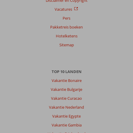
Disclaimer en Copyright
op
Vacatures
datum (nieuw > oud)
Pers
Pakketreis boeken
Anoniem
9,0
Hotelketens
Nederland
Gezin met jong(e) kind(eren)
Sitemap
,
12 juli 2026
We
TOP 10 LANDEN
hadden
twee
Vakantie Bonaire
excursies
Vakantie Bulgarije
geboekt.
De
Vakantie Curacao
jeep
Vakantie Nederland
safari
is
Vakantie Egypte
zeker
Vakantie Gambia
een