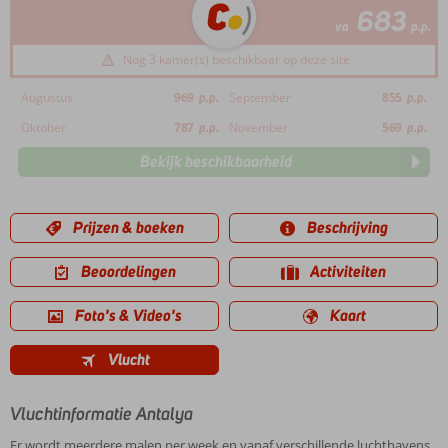
683
va
p.p.
Nog 3 kamer(s) beschikbaar op deze site
Augustus
969
p.p.
September
855
p.p.
Oktober
787
p.p.
November
569
p.p.
Bekijk beschikbaarheid
Prijzen & boeken
Beschrijving
Beoordelingen
Activiteiten
Foto's & Video's
Kaart
Vlucht
Vluchtinformatie Antalya
Er wordt meerdere malen per week en vanaf verschillende luchthavens