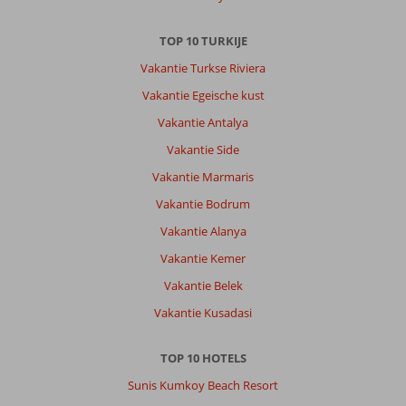
ons
geval
TOP 10 TURKIJE
was
het
Vakantie Turkse Riviera
te
Vakantie Egeische kust
warm
om
Vakantie Antalya
een
Vakantie Side
citytrip
te
Vakantie Marmaris
maken.
Vakantie Bodrum
De
omgeving
Vakantie Alanya
buiten
Vakantie Kemer
het
hotel
Vakantie Belek
ziet
Vakantie Kusadasi
er
vervallen
uit.
TOP 10 HOTELS
Sunis Kumkoy Beach Resort
Over