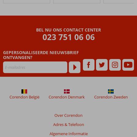
Gural
Premier
Belek
Beoordelingen
BEL NU ONS CONTACT CENTER
die
023 751 06 06
ouder
zijn
GEPERSONALISEERDE NIEUWSBRIEF
dan
ONTVANGEN?
48
maanden
worden
niet
meer
weergegeven
om
Corendon België
Corendon Denmark
Corendon Zweden
de
relevantie
van
Over Corendon
de
Adres & Telefoon
getoonde
beoordelingen
Algemene Informatie