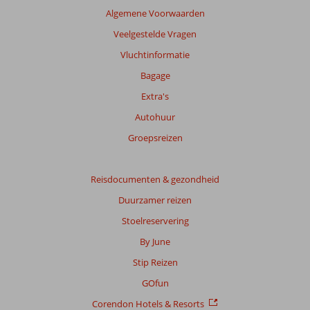
te
Algemene Voorwaarden
garanderen.
Meer
Veelgestelde Vragen
info
Vluchtinformatie
over
onze
Bagage
beoordelingen.
Extra's
Autohuur
Totale
score
Groepsreizen
Gebaseerd
op:
Reisdocumenten & gezondheid
18
Duurzamer reizen
beoordelingen
Stoelreservering
By June
Scoreverdeling
Stip Reizen
Algemene indruk
9,0
Eten
8,2
Ligging
8,9
Kamers
8,5
GOfun
Service
8,9
Kindvriendelijk
8,9
Corendon Hotels & Resorts
Prijs/kwaliteit
8,6
Wifi kwaliteit
9,0