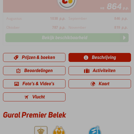
864
va
p.p.
Augustus
1038
p.p.
September
846
p.p.
Oktober
787
p.p.
November
819
p.p.
Bekijk beschikbaarheid
Prijzen & boeken
Beschrijving
Beoordelingen
Activiteiten
Foto's & Video's
Kaart
Vlucht
Gural Premier Belek