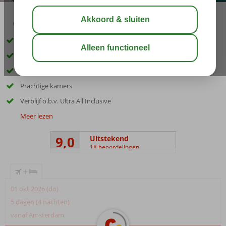
03:45
00:40
aug 33°
C
delen
bewaar
Direct aan het privéstrand
Spectaculair Aquapark
Maar liefst 8 restaurants
Prachtige kamers
Verblijf o.b.v. Ultra All Inclusive
Meer lezen
9,0
Uitstekend
18 beoordelingen
+
01 okt 2026 (do)
5 dagen (4 nachten)
vanaf Amsterdam