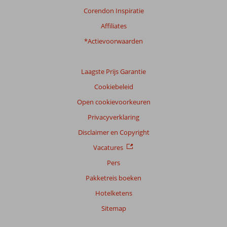
Corendon Inspiratie
Ervaringen
Affiliates
van
onze
*Actievoorwaarden
klanten
Taal
Laagste Prijs Garantie
Nederlands (NL) (11)
Cookiebeleid
Filter
reisgezelschap
Open cookievoorkeuren
Alle
Privacyverklaring
Sorteren
Disclaimer en Copyright
op
Vacatures
datum (nieuw > oud)
Pers
Pakketreis boeken
Anoniem
9,0
Hotelketens
Nederland
Gezin met jong(e) kind(eren)
Sitemap
,
24 april 2026