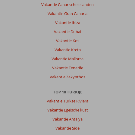
Vakantie Canarische eilanden
echt
een
Vakantie Gran Canaria
fantastische
Vakantie Ibiza
tijd
gehad
Vakantie Dubai
in
Vakantie Kos
hotel
Güral
Vakantie Kreta
Premier
Vakantie Mallorca
Belek!
De
Vakantie Tenerife
kinderen
Vakantie Zakynthos
hebben
zich
volop
TOP 10 TURKIJE
vermaakt,
Vakantie Turkse Riviera
vooral
bij
Vakantie Egeische kust
de
Vakantie Antalya
kidsclub,
waardoor
Vakantie Side
wij