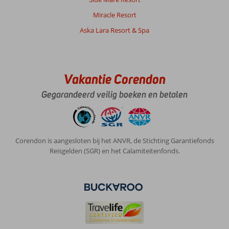
eten
erg
Miracle Resort
goed
Aska Lara Resort & Spa
en
gevarieerd,
elke
dag
weer
Vakantie Corendon
genieten.
Het
Gegarandeerd veilig boeken en betalen
hotel
heeft
bovendien
een
Corendon is aangesloten bij het ANVR, de Stichting Garantiefonds
mooie
Reisgelden (SGR) en het Calamiteitenfonds.
ligging
en
de
kamers
waren
echt
perfect.
Alles