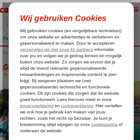
Pakketgarantie
Turkije
Home
Turkse Riviera
Belek
Gural Premier Belek
Gural Premier Belek
Ultra All Inclusive
-
Hotel