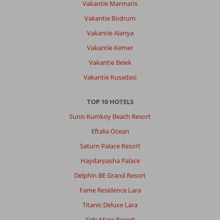
Vakantie Marmaris
ook
heerlijk
Vakantie Bodrum
konden
Vakantie Alanya
ontspannen.
Het
Vakantie Kemer
aquapark
Vakantie Belek
met
de
Vakantie Kusadasi
prachtige
glijbanen
TOP 10 HOTELS
was
echt
Sunis Kumkoy Beach Resort
een
Eftalia Ocean
groot
hoogtepunt
Saturn Palace Resort
voor
Haydarpasha Palace
het
hele
Delphin BE Grand Resort
gezin.
Fame Residence Lara
Daarnaast
was
Titanic Deluxe Lara
het
Side Mare Resort