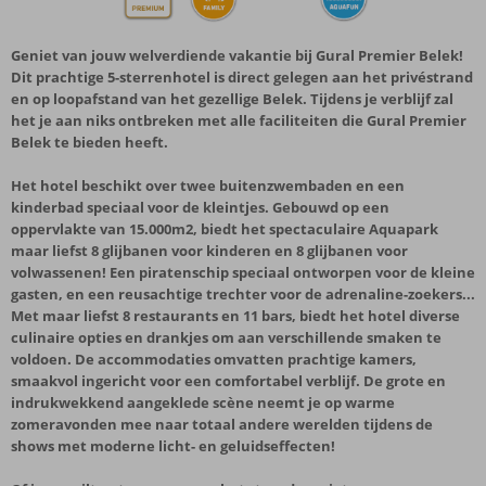
Geniet van jouw welverdiende vakantie bij Gural Premier Belek!
Dit prachtige 5-sterrenhotel is direct gelegen aan het privéstrand
en op loopafstand van het gezellige Belek. Tijdens je verblijf zal
het je aan niks ontbreken met alle faciliteiten die Gural Premier
Belek te bieden heeft.
Het hotel beschikt over twee buitenzwembaden en een
kinderbad speciaal voor de kleintjes. Gebouwd op een
oppervlakte van 15.000m2, biedt het spectaculaire Aquapark
maar liefst 8 glijbanen voor kinderen en 8 glijbanen voor
volwassenen! Een piratenschip speciaal ontworpen voor de kleine
gasten, en een reusachtige trechter voor de adrenaline-zoekers...
Met maar liefst 8 restaurants en 11 bars, biedt het hotel diverse
culinaire opties en drankjes om aan verschillende smaken te
voldoen. De accommodaties omvatten prachtige kamers,
smaakvol ingericht voor een comfortabel verblijf. De grote en
indrukwekkend aangeklede scène neemt je op warme
zomeravonden mee naar totaal andere werelden tijdens de
shows met moderne licht- en geluidseffecten!