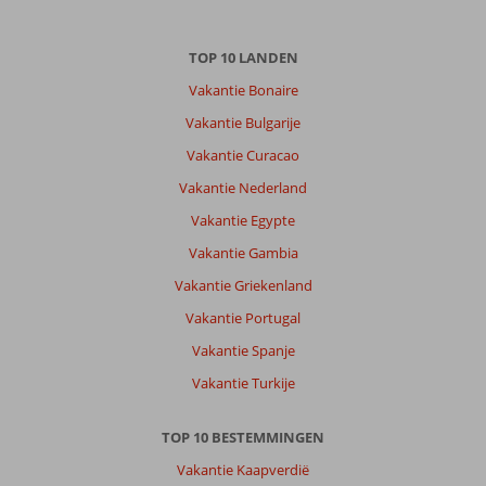
Belek
TOP 10 LANDEN
is
een
Vakantie Bonaire
fijne
Vakantie Bulgarije
plek
om
Vakantie Curacao
heen
Vakantie Nederland
te
gaan
Vakantie Egypte
met
Vakantie Gambia
mooie
zandstranden
Vakantie Griekenland
Vakantie Portugal
Over
Gural
Vakantie Spanje
Premier
Vakantie Turkije
Belek:
We
TOP 10 BESTEMMINGEN
hebben
afgelopen
Vakantie Kaapverdië
week