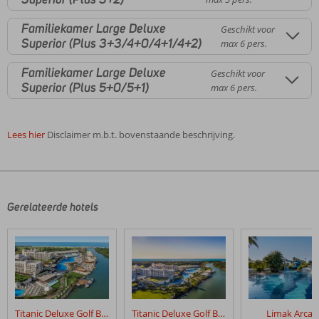
Familiekamer Large Deluxe
Geschikt voor
Superior (Plus 3+3/4+0/4+1/4+2)
max 6 pers.
Familiekamer Large Deluxe
Geschikt voor
Superior (Plus 5+0/5+1)
max 6 pers.
Lees hier
Disclaimer m.b.t. bovenstaande beschrijving.
De
beoordelingen
zijn
door
Gerelateerde hotels
onze
klanten
geschreven
na
hun
verblijf
in
Titanic Deluxe Golf Belek
Titanic Deluxe Golf Belek - Golfpakket
Limak Arcad