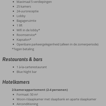
Maximaal 5 verdiepingen
25 kamers
24-uursreceptie
Lobby
Bagageruimte
1 lift
Wifi in de lobby*
Roomservice*
Kapsalon*
Openbare parkeergelegenheid (alleen in de zomerperiode)
*Tegen betaling
Restaurants & bars
1 à-la-carterestaurant
Blue Night bar
Hotelkamers
2-kamerappartement (2-4 personen)
Formaat: 50 m²
Woon-/slaapkamer met slaapbank en aparte slaapkamer
Airconditioning