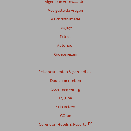
Algemene Voorwaarden
garanderen.
Meer
Veelgestelde Vragen
info
Vluchtinformatie
over
onze
Bagage
beoordelingen.
Extra's
Autohuur
Groepsreizen
Reisdocumenten & gezondheid
Duurzamer reizen
Stoelreservering
By June
Stip Reizen
GOfun
Corendon Hotels & Resorts