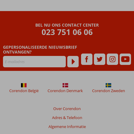
Boutique
Aparthotel
Beoordelingen
BEL NU ONS CONTACT CENTER
die
023 751 06 06
ouder
zijn
GEPERSONALISEERDE NIEUWSBRIEF
dan
ONTVANGEN?
48
maanden
worden
niet
meer
weergegeven
om
Corendon België
Corendon Denmark
Corendon Zweden
de
relevantie
van
Over Corendon
de
Adres & Telefoon
getoonde
beoordelingen
Algemene Informatie
te