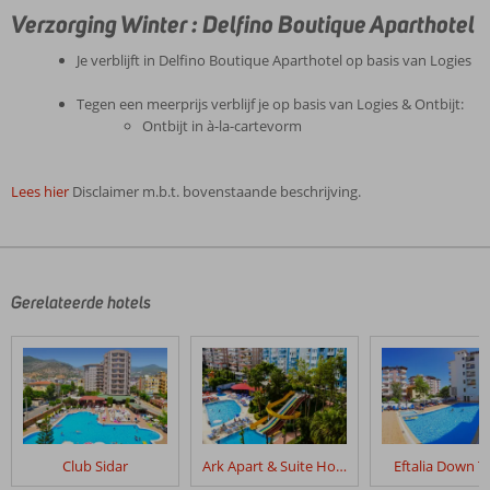
Verzorging Winter : Delfino Boutique Aparthotel
Je verblijft in Delfino Boutique Aparthotel op basis van Logies
Tegen een meerprijs verblijf je op basis van Logies & Ontbijt:
Ontbijt in à-la-cartevorm
Lees hier
Disclaimer m.b.t. bovenstaande beschrijving.
De
beoordelingen
zijn
door
Gerelateerde hotels
onze
klanten
geschreven
na
hun
verblijf
in
Club Sidar
Ark Apart & Suite Hotel
Eftalia Down 
Delfino