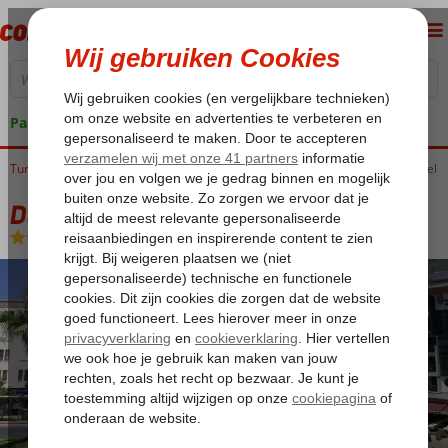
Pakketgarantie
Turkije
Home
Turkse Riviera
Alanya
Alanya-Centrum
Delfino Boutique Aparthotel
Delfino Boutique Aparthotel
Logies
-
Hotel