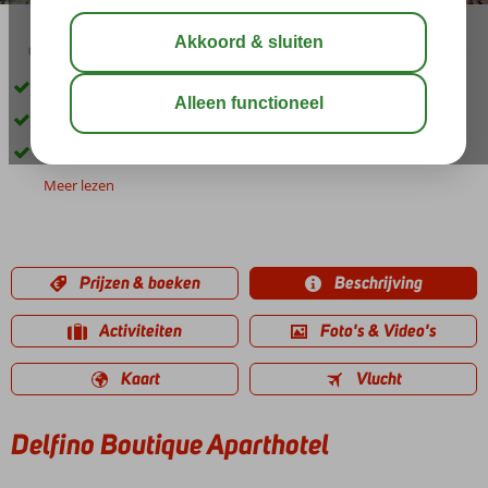
03:45
aug 33°
C
delen
bewaar
Aan het geliefde Kleopatra strand
Verblijf in appartement
Nabij centrum Alanya
Meer lezen
Prijzen & boeken
Beschrijving
Activiteiten
Foto's & Video's
Kaart
Vlucht
Delfino Boutique Aparthotel