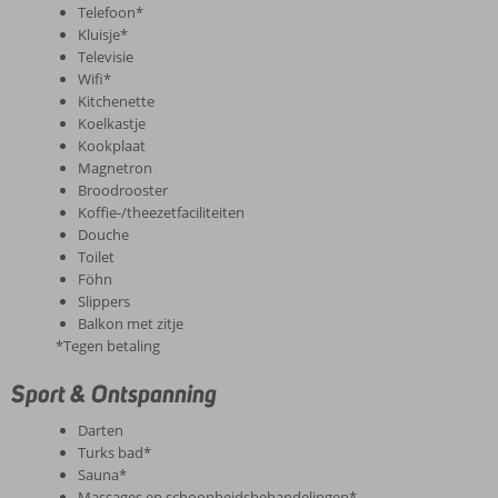
Telefoon*
Kluisje*
Televisie
Wifi*
Kitchenette
Koelkastje
Kookplaat
Magnetron
Broodrooster
Koffie-/theezetfaciliteiten
Douche
Toilet
Föhn
Slippers
Balkon met zitje
*Tegen betaling
Sport & Ontspanning
Darten
Turks bad*
Sauna*
Massages en schoonheidsbehandelingen*