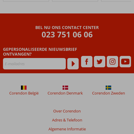
Sidar
Beoordelingen
die
BEL NU ONS CONTACT CENTER
ouder
023 751 06 06
zijn
dan
GEPERSONALISEERDE NIEUWSBRIEF
48
ONTVANGEN?
maanden
worden
niet
meer
weergegeven
om
de
Corendon België
Corendon Denmark
Corendon Zweden
relevantie
van
de
Over Corendon
getoonde
Adres & Telefoon
beoordelingen
te
Algemene Informatie
garanderen.