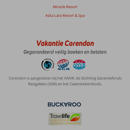
voor
Miracle Resort
herhaling
Aska Lara Resort & Spa
vatbaar.
Over
Club
Sidar:
Vakantie Corendon
Fijn
Gegarandeerd veilig boeken en betalen
app
hotel,
Fijn
verzorgt.
Alles
Corendon is aangesloten bij het ANVR, de Stichting Garantiefonds
wat
Reisgelden (SGR) en het Calamiteitenfonds.
we
nodig
hadden.
Elke
dag
schone
handdoeken
en