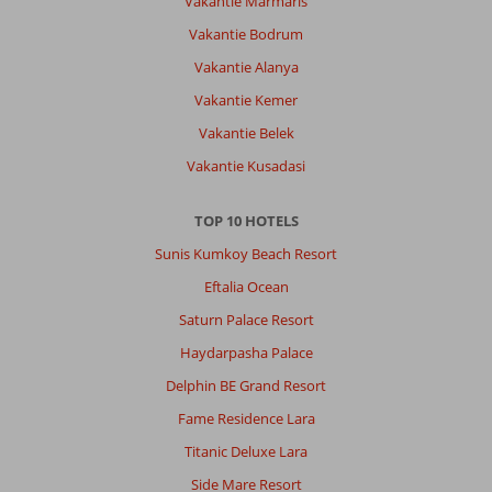
Vakantie Marmaris
Vakantie Bodrum
Sandra
8,0
Nederland
Vakantie Alanya
Gezin met oud(ere) kind(eren)
Vakantie Kemer
,
06 juli 2026
Vakantie Belek
Vakantie Kusadasi
Over
Alanya-
Centrum:
TOP 10 HOTELS
De
Sunis Kumkoy Beach Resort
bestemming
Eftalia Ocean
was
helemaal
Saturn Palace Resort
top.
Haydarpasha Palace
De
verzorging
Delphin BE Grand Resort
was
Fame Residence Lara
helemaal
top.
Titanic Deluxe Lara
Zeer
Side Mare Resort
zeker