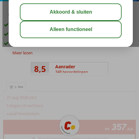
03:45
aug 33°
C
delen
bewaar
Kleopatrastrand op ca. 300 m
Ruime 2- & 3-kamerappartementen
Zwembad met 2 glijbanen
Meer lezen
8,5
Aanrader
348 beoordelingen
+
27 aug 2026 (do)
5 dagen (4 nachten)
vanaf Amsterdam
357
va
p.p.
Nog 3 kamer(s) beschikbaar op deze site