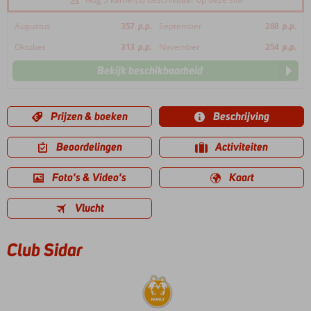
Augustus
357
p.p.
September
288
p.p.
Oktober
313
p.p.
November
254
p.p.
Bekijk beschikbaarheid
Prijzen & boeken
Beschrijving
Beoordelingen
Activiteiten
Foto's & Video's
Kaart
Vlucht
Club Sidar