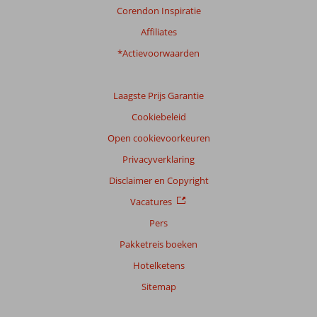
Corendon Inspiratie
Ervaringen
van
Affiliates
onze
klanten
*Actievoorwaarden
Taal
Nederlands (NL) (171)
Laagste Prijs Garantie
Filter
Cookiebeleid
reisgezelschap
Open cookievoorkeuren
Alle
Privacyverklaring
Sorteren
op
Disclaimer en Copyright
datum (nieuw > oud)
Vacatures
Pers
Helena
10
Pakketreis boeken
Nederland
Hotelketens
Gezin met jong(e) kind(eren)
,
21 juli 2026
Sitemap