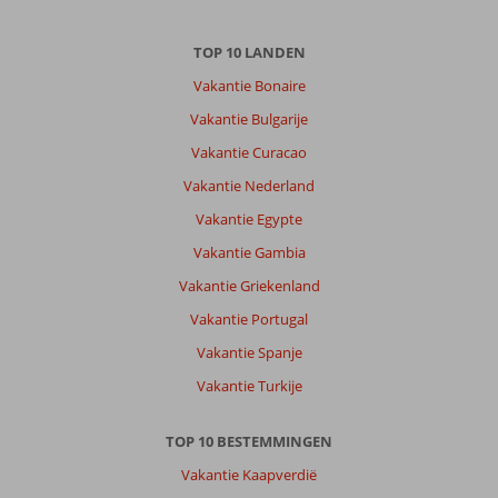
Over
Alanya-
TOP 10 LANDEN
Centrum:
Vakantie Bonaire
Alanya
is
Vakantie Bulgarije
mooi.
Vakantie Curacao
Mooie
stranden
Vakantie Nederland
leuke
Vakantie Egypte
eetgelegenheden
leuke
Vakantie Gambia
winkels.
Vakantie Griekenland
Markten
zijn
Vakantie Portugal
ook
Vakantie Spanje
leuk
om
Vakantie Turkije
naar
toe
TOP 10 BESTEMMINGEN
te
gaan
Vakantie Kaapverdië