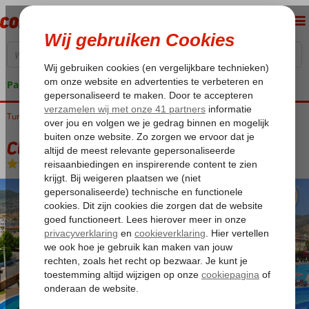
Pakketgarantie
Turkije
Home
Turkse Riviera
Alanya
Alanya-Centrum
Club Sidar
Club Sidar
Logies
-
Appartement