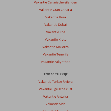
Vakantie Canarische eilanden
Over
Club
Vakantie Gran Canaria
Sidar:
Vakantie Ibiza
Super
accomodatie,
Vakantie Dubai
goede
Vakantie Kos
ligging.
Ik
Vakantie Kreta
zou
Vakantie Mallorca
graag
iets
Vakantie Tenerife
van
Vakantie Zakynthos
animatie
er
bij
TOP 10 TURKIJE
zien.
Vakantie Turkse Riviera
Algemene indruk
10
Eten
-
Vakantie Egeische kust
Ligging
10
Kamers
10
Vakantie Antalya
Service
10
Kindvriendelijk
5
Prijs/kwaliteit
10
Wifi kwaliteit
Vakantie Side
10