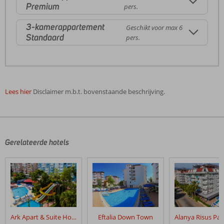
Premium
pers.
3-kamerappartement
Geschikt voor max 6
Standaard
pers.
Lees hier
Disclaimer m.b.t. bovenstaande beschrijving.
De
beoordelingen
zijn
door
Gerelateerde hotels
onze
klanten
geschreven
na
hun
verblijf
in
Ark Apart & Suite Hotel
Eftalia Down Town
Club