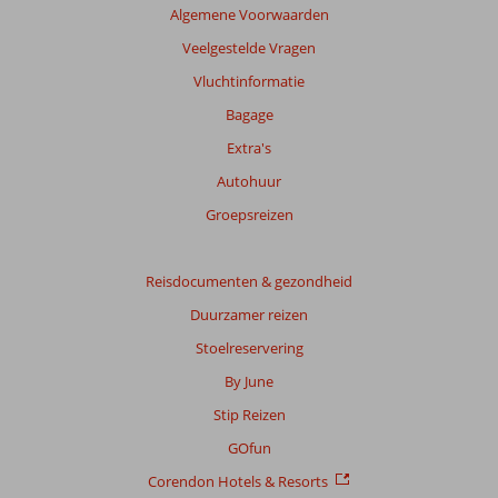
Algemene Voorwaarden
Meer
info
Veelgestelde Vragen
over
Vluchtinformatie
onze
beoordelingen.
Bagage
Extra's
Totale
Autohuur
score
Groepsreizen
Gebaseerd
op:
348
Reisdocumenten & gezondheid
beoordelingen
Duurzamer reizen
Stoelreservering
Scoreverdeling
By June
Algemene indruk
8,5
Eten
6,9
Stip Reizen
Ligging
8,8
Kamers
7,9
Service
8,3
Kindvriendelijk
7,6
GOfun
Prijs/kwaliteit
8,3
Wifi kwaliteit
5,7
Corendon Hotels & Resorts