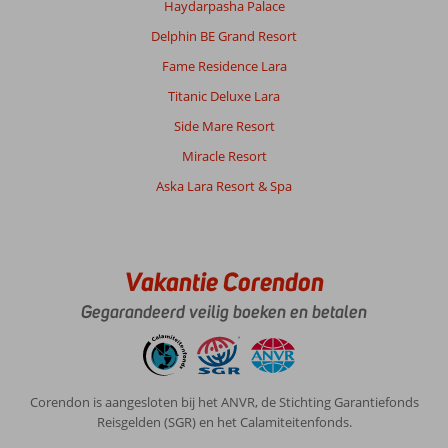
Haydarpasha Palace
Over
Delphin BE Grand Resort
Atak
Fame Residence Lara
Apart
Hotel:
Titanic Deluxe Lara
Atak
Side Mare Resort
apart
hotel
Miracle Resort
hebben
Aska Lara Resort & Spa
wij
als
zeer
aangenaam
ervaren.
Vakantie Corendon
De
Gegarandeerd veilig boeken en betalen
directie
en
het
personeel
willen
Corendon is aangesloten bij het ANVR, de Stichting Garantiefonds
alles
Reisgelden (SGR) en het Calamiteitenfonds.
voor