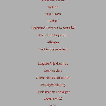
By June
Scoreverdeling
Stip Reizen
Algemene indruk
7,3
Eten
6,1
Ligging
6,8
Kamers
6,5
GOfun
Service
7,8
Kindvriendelijk
7,5
Corendon Hotels & Resorts
Prijs/kwaliteit
6,6
Wifi kwaliteit
7,5
Corendon Inspiratie
Ervaringen
Affiliates
van
onze
*Actievoorwaarden
klanten
Taal
Laagste Prijs Garantie
Nederlands (NL) (3)
Cookiebeleid
Filter
reisgezelschap
Open cookievoorkeuren
Alle
Privacyverklaring
Sorteren
Disclaimer en Copyright
op
Vacatures
datum (nieuw > oud)