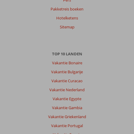
Pers
Pakketreis boeken
Eduard
9,0
Hotelketens
Nederland
Met partner
Sitemap
,
17 mei 2025
TOP 10 LANDEN
Over
Alanya-
Vakantie Bonaire
Centrum:
Vakantie Bulgarije
Alanya,
Vakantie Curacao
een
plek
Vakantie Nederland
vol
Vakantie Egypte
leven,
geweldig
Vakantie Gambia
cleopatra
Vakantie Griekenland
strand
Vakantie Portugal
Over