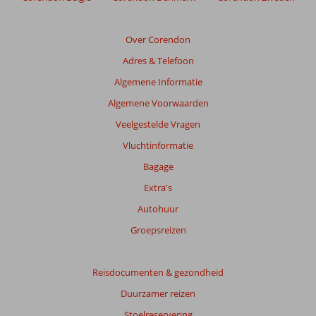
de
relevantie
van
Over Corendon
de
Adres & Telefoon
getoonde
beoordelingen
Algemene Informatie
te
Algemene Voorwaarden
garanderen.
Meer
Veelgestelde Vragen
info
Vluchtinformatie
over
onze
Bagage
beoordelingen.
Extra's
Autohuur
Totale
score
Groepsreizen
Gebaseerd
op:
Reisdocumenten & gezondheid
10
Duurzamer reizen
beoordelingen
Stoelreservering