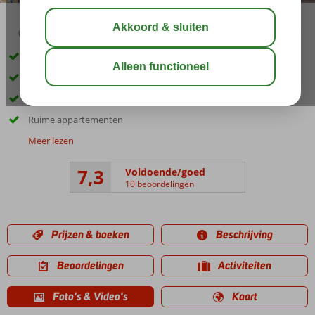
03:45
aug 33°
C
delen
bewaar
Gelegen in Alanya
Kleinschalig familiecomplex
Kleopatra strand op 500 meter
Ruime appartementen
Meer lezen
7,3
Voldoende/goed
10 beoordelingen
Prijzen & boeken
Beschrijving
Beoordelingen
Activiteiten
Foto's & Video's
Kaart