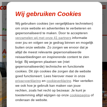
Pakketgarantie
Turkije
Home
Turkse Riviera
Alanya
Alanya-Centrum
Atak Apart Hotel
Atak Apart Hotel
Logies en ontbijt
-
Appartement