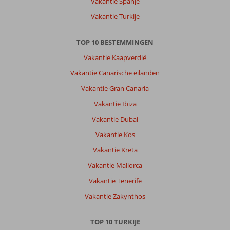
Vakantie Spanje
Atak
Apart
Vakantie Turkije
Hotel:
Knus
TOP 10 BESTEMMINGEN
hotel,
geweldig
Vakantie Kaapverdië
personeel,
Vakantie Canarische eilanden
altijd
bereidwillig,
Vakantie Gran Canaria
kamers,
Vakantie Ibiza
ietwat
gedateerd,
Vakantie Dubai
maar
Vakantie Kos
volledig
functioneel
Vakantie Kreta
Vakantie Mallorca
Algemene indruk
9
Eten
-
Ligging
9
Kamers
8
Vakantie Tenerife
Service
10
Kindvriendelijk
-
Vakantie Zakynthos
Prijs/kwaliteit
8
Wifi kwaliteit
10
TOP 10 TURKIJE