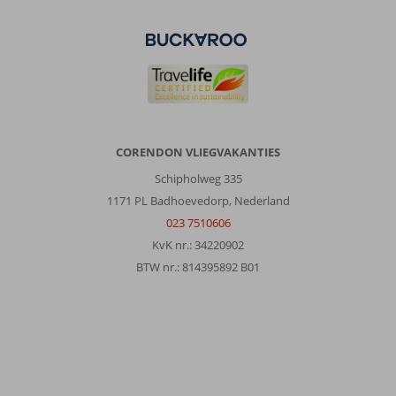
je
doen,
om
het
verblijf
zo
aangenaam
mogelijk
te
CORENDON VLIEGVAKANTIES
maken.
Schipholweg 335
het
ontbijt
1171 PL Badhoevedorp, Nederland
is
023 7510606
prima,
KvK nr.: 34220902
er
BTW nr.: 814395892 B01
is
genoeg
en
genoeg
variatie.
maar
ook
voor