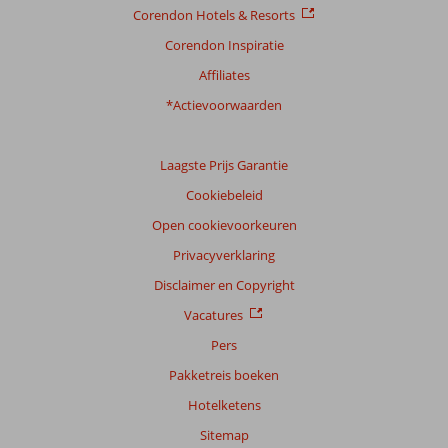
Service
7,6
Kindvriendelijk
6,4
Corendon Hotels & Resorts
Prijs/kwaliteit
7,8
Wifi kwaliteit
6,5
Corendon Inspiratie
Ervaringen
Affiliates
van
onze
*Actievoorwaarden
klanten
Taal
Laagste Prijs Garantie
Nederlands (NL) (102)
Cookiebeleid
Filter
reisgezelschap
Open cookievoorkeuren
Alle
Privacyverklaring
Sorteren
Disclaimer en Copyright
op
Vacatures
datum (nieuw > oud)
Pers
Pakketreis boeken
Linda
8,0
Hotelketens
Nederland
Alleen
,
Sitemap