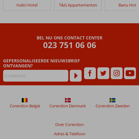
in
Halici Hotel
T&G Appartementen
Banu Hote
Park
Mar
Appartementen
Beoordelingen
BEL NU ONS CONTACT CENTER
die
023 751 06 06
ouder
zijn
GEPERSONALISEERDE NIEUWSBRIEF
dan
ONTVANGEN?
48
maanden
worden
niet
meer
weergegeven
om
Corendon België
Corendon Denmark
Corendon Zweden
de
relevantie
van
Over Corendon
de
Adres & Telefoon
getoonde