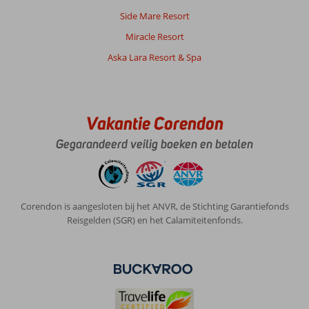
Veel
Side Mare Resort
excursies
mogelijk,
Miracle Resort
vooral
Aska Lara Resort & Spa
de
boottrips
zijn
een
aanrader.
Vakantie Corendon
Dagje
naar
Gegarandeerd veilig boeken en betalen
Rhodos
ook
erg
leuk.
Corendon is aangesloten bij het ANVR, de Stichting Garantiefonds
Reisgelden (SGR) en het Calamiteitenfonds.
Over
Park
Mar
Appartementen:
Park
Mar