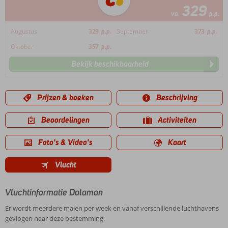
329
va
p.p.
Augustus
329
p.p.
September
373
p.p.
Oktober
357
p.p.
Bekijk beschikbaarheid
Prijzen & boeken
Beschrijving
Beoordelingen
Activiteiten
Foto's & Video's
Kaart
Vlucht
Vluchtinformatie Dalaman
Er wordt meerdere malen per week en vanaf verschillende luchthavens
gevlogen naar deze bestemming.