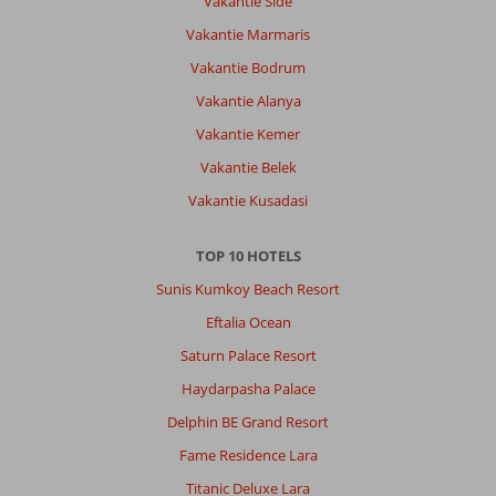
Vakantie Side
naast
Vakantie Marmaris
luidruchtige
bars.
Vakantie Bodrum
Prachtige
Vakantie Alanya
baai
en
Vakantie Kemer
strand,
Vakantie Belek
wel
kiezelstrand
Vakantie Kusadasi
,
overal
TOP 10 HOTELS
gratis
ligbedden
Sunis Kumkoy Beach Resort
en
Eftalia Ocean
parasols,
mooie
Saturn Palace Resort
haven
Haydarpasha Palace
en
heerlijk
Delphin BE Grand Resort
om
Fame Residence Lara
te
shoppen!
Titanic Deluxe Lara