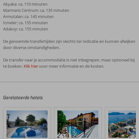
Akyaka: ca. 110 minuten
Marmaris Centrum: ca. 135 minuten
Armutalan: ca. 145 minuten
İcmeler: ca. 155 minuten
Adakoy: ca. 155 minuten
De genoemde transfertijden zijn slechts ter indicatie en kunnen afwijken
door diverse omstandigheden.
De transfer naar je accommodatie is niet inbegrepen, maar optioneel bij
te boeken.
Klik hier
voor meer informatie en de kosten.
De
beoordelingen
zijn
door
Gerelateerde hotels
onze
klanten
geschreven
na
hun
verblijf