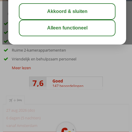
03:30
01:30
aug 33°
C
delen
bewaar
Aantrekkelijk geprijsd
Centraal, rustig gelegen
Ideale uitvalsbasis voor Marmaris
Ruime 2-kamerappartementen
Vriendelijk en behulpzaam personeel
Meer lezen
7,6
Goed
147 beoordelingen
+
27 aug 2026 (do)
6 dagen (5 nachten)
vanaf Amsterdam