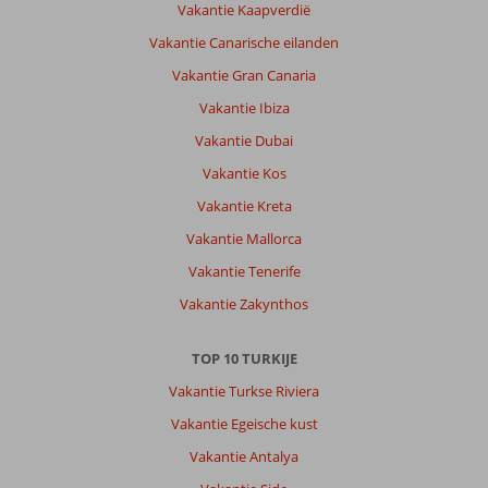
met
Vakantie Kaapverdië
ontelbaar
Vakantie Canarische eilanden
veel
restaurants
Vakantie Gran Canaria
en
Vakantie Ibiza
bars.
Let
Vakantie Dubai
bij
Vakantie Kos
het
boeken
Vakantie Kreta
van
Vakantie Mallorca
je
verblijf
Vakantie Tenerife
goed
Vakantie Zakynthos
op
de
locatie,
TOP 10 TURKIJE
veel
Vakantie Turkse Riviera
hotels
aan
Vakantie Egeische kust
de
Vakantie Antalya
boulevard
liggen