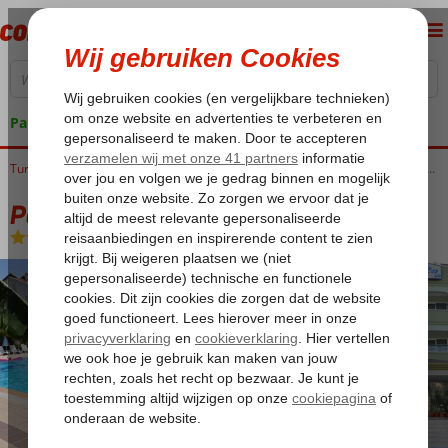
Pakketgarantie
Home
Turkije
Egeische kust
Marmaris
Marmaris-Centrum
Park Mar Appartementen
Park Mar Appartementen
Logies
-
Appartement