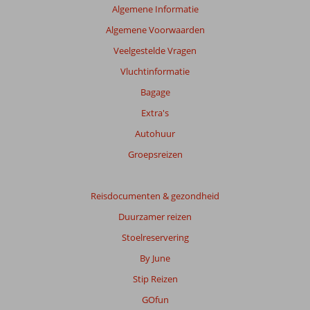
beoordelingen
Algemene Informatie
te
Algemene Voorwaarden
garanderen.
Meer
Veelgestelde Vragen
info
Vluchtinformatie
over
onze
Bagage
beoordelingen.
Extra's
Autohuur
Totale
score
Groepsreizen
Gebaseerd
op:
Reisdocumenten & gezondheid
147
Duurzamer reizen
beoordelingen
Stoelreservering
By June
Scoreverdeling
Stip Reizen
Algemene indruk
7,6
Eten
6,2
Ligging
8,3
Kamers
7,1
GOfun