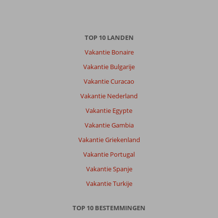
20 juni 2026
Over
TOP 10 LANDEN
Marmaris-
Centrum:
Vakantie Bonaire
Marmaris
Vakantie Bulgarije
is
Vakantie Curacao
een
heerlijke
Vakantie Nederland
bestemming,
Vakantie Egypte
zowel
als
Vakantie Gambia
je
Vakantie Griekenland
rust
zoekt
Vakantie Portugal
als
Vakantie Spanje
drukte
en
Vakantie Turkije
vermaak.
Gezellige
TOP 10 BESTEMMINGEN
boulevard