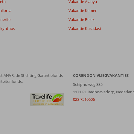
Alle
datum (nieuw > oud)
eta
Vakantie Alanya
allorca
Vakantie Kemer
nerife
Vakantie Belek
akynthos
Vakantie Kusadasi
et ANVR, de Stichting Garantiefonds
CORENDON VLIEGVAKANTIES
iteitenfonds.
Schipholweg 335
1171 PL Badhoevedorp, Nederlan
023 7510606