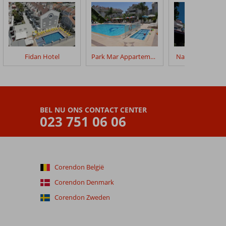
Fidan Hotel
Park Mar Appartementen
Navy Boutique H
BEL NU ONS CONTACT CENTER
023 751 06 06
Corendon België
Corendon Denmark
Corendon Zweden