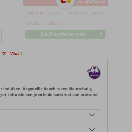
536
va
p.p.
Augustus
536
p.p.
September
579
p.p.
Oktober
550
p.p.
Bekijk beschikbaarheid
Vlucht
s induiken. Begonville Beach is een kleinschalig
ratis shuttle ben je zó in de barstreet van bruisend