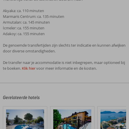
Akyaka: ca. 110 minuten
Marmaris Centrum: ca. 135 minuten
Armutalan: ca. 145 minuten
İcmeler: ca. 155 minuten
Adakoy: ca. 155 minuten
De genoemde transfertijden zijn slechts ter indicatie en kunnen afwijken
door diverse omstandigheden.
De transfer naar je accommodatie is niet inbegrepen, maar optioneel bij
te boeken.
Klik hier
voor meer informatie en de kosten.
De
beoordelingen
zijn
door
Gerelateerde hotels
onze
klanten
geschreven
na
hun