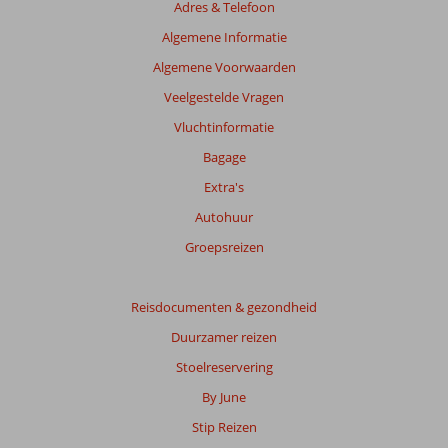
Adres & Telefoon
beoordelingen
te
Algemene Informatie
garanderen.
Algemene Voorwaarden
Meer
info
Veelgestelde Vragen
over
Vluchtinformatie
onze
beoordelingen.
Bagage
Extra's
Autohuur
Groepsreizen
Reisdocumenten & gezondheid
Duurzamer reizen
Stoelreservering
By June
Stip Reizen