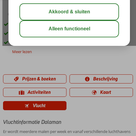
03:30
01:30
aug 33°
C
delen
bewaar
Ligging in het centrum van Marmaris
Prima prijs-kwaliteit verhouding
Vriendelijk personeel
Meer lezen
Prijzen & boeken
Beschrijving
Activiteiten
Kaart
Vlucht
Vluchtinformatie Dalaman
Er wordt meerdere malen per week en vanaf verschillende luchthavens