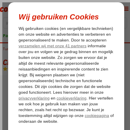
Pakketgarantie
Turkije
Home
Egeische kust
Marmaris
Marmaris-Centrum
Cihanturk Hotel
Cihanturk Hotel
Logies en ontbijt
-
Hotel