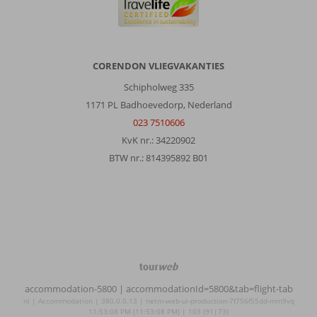
CORENDON VLIEGVAKANTIES
Schipholweg 335
1171 PL Badhoevedorp, Nederland
023 7510606
KvK nr.: 34220902
BTW nr.: 814395892 B01
TourWeb
©
accommodation-5800
| accommodationId=5800&tab=flight-tab
NetMatch
nl | Accommodation | 380.0.0.13 | netm-web-ui-production-7f756f55dd-mm9vq
11:53:08 PM (11:53:08 PM) | 103 (91|73)