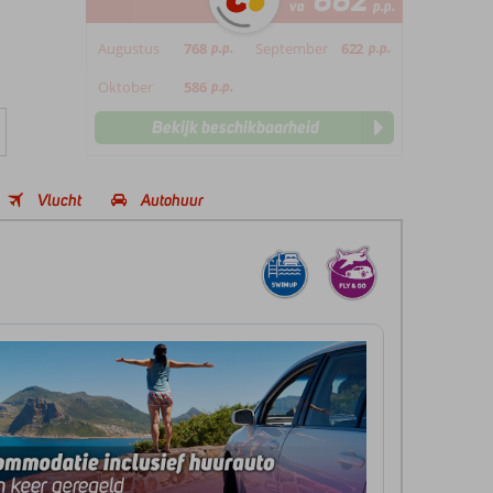
662
va
p.p.
Augustus
768
p.p.
September
622
p.p.
Oktober
586
p.p.
Bekijk beschikbaarheid
Vlucht
Autohuur