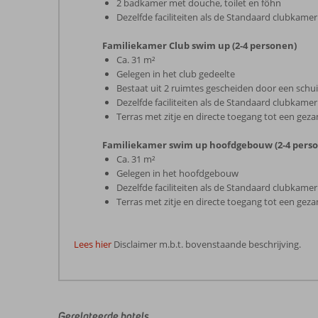
2 badkamer met douche, toilet en föhn
Dezelfde faciliteiten als de Standaard clubkamer
Familiekamer Club swim up (2-4 personen)
Ca. 31 m²
Gelegen in het club gedeelte
Bestaat uit 2 ruimtes gescheiden door een schuif
Dezelfde faciliteiten als de Standaard clubkamer
Terras met zitje en directe toegang tot een ge
Familiekamer swim up hoofdgebouw (2-4 pers
Ca. 31 m²
Gelegen in het hoofdgebouw
Dezelfde faciliteiten als de Standaard clubkamer
Terras met zitje en directe toegang tot een ge
Lees hier
Disclaimer m.b.t. bovenstaande beschrijving.
De
beoordelingen
zijn
door
Gerelateerde hotels