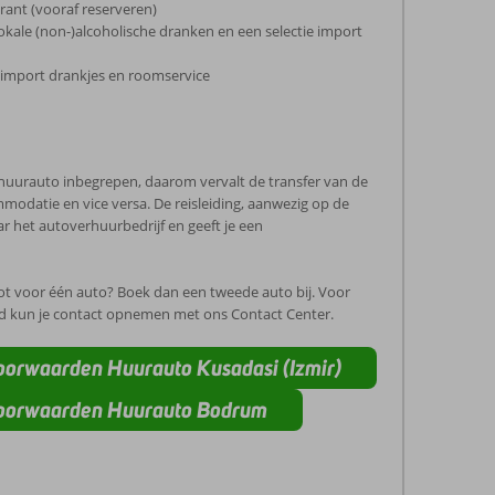
urant (vooraf reserveren)
okale (non-)alcoholische dranken en een selectie import
 import drankjes en roomservice
n huurauto inbegrepen, daarom vervalt de transfer van de
odatie en vice versa. De reisleiding, aanwezig op de
ar het autoverhuurbedrijf en geeft je een
root voor één auto? Boek dan een tweede auto bij. Voor
id kun je contact opnemen met ons Contact Center.
oorwaarden Huurauto Kusadasi (Izmir)
Voorwaarden Huurauto Bodrum