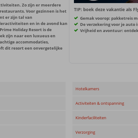
ctiviteiten. Zo zijn er meerdere
TIP: boek deze vakantie als F
restaurants. Voor gezinnen is het
 er zijn tal van
Gemak voorop: pakketreis m
ractiviteiten en in de avond kan
De verzekering voor je auto i
rime Holiday Resort is de
Vrijheid en avontuur: ontde
ek zijn naar een luxueus en
prachtige accommodaties,
ft dit resort een onvergetelijke
Hotelkamers
Activiteiten & ontspanning
Kinderfaciliteiten
Verzorging