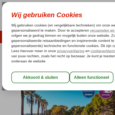
LAST MINUTE
ZOMER 2026
ZONVAKA
Pakketgarantie
Laagsteprijsgarantie*
Gratis
Turkije
Home
Egeische kust
Kusadasi
Long Beach
Fly & Go Ömer
Fly & Go Ömer Prime Holiday Res
Ultra All Inclusive
-
Hotel