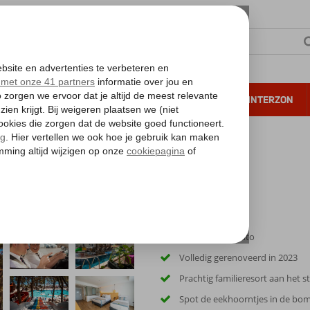
NTIE
VERRE REIZEN
ALL INCLUSIVE
WINTERZON
 annuleren*
 Prime Holiday Resort
ort
Inclusief huurauto
Volledig gerenoveerd in 2023
Prachtig familieresort aan het s
Spot de eekhoorntjes in de bo