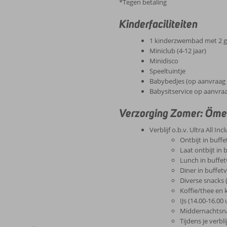
*Tegen betaling
Kinderfaciliteiten
1 kinderzwembad met 2 gl
Miniclub (4-12 jaar)
Minidisco
Speeltuintje
Babybedjes (op aanvraag 
Babysitservice op aanvraa
Verzorging Zomer: Ömer
Verblijf o.b.v. Ultra All Incl
Ontbijt in buff
Laat ontbijt in
Lunch in buffet
Diner in buffet
Diverse snacks 
Koffie/thee en 
IJs (14.00-16.00 
Middernachtsna
Tijdens je verbl