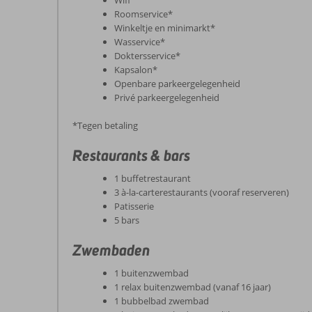
Wifi
Roomservice*
Winkeltje en minimarkt*
Wasservice*
Doktersservice*
Kapsalon*
Openbare parkeergelegenheid
Privé parkeergelegenheid
*Tegen betaling
Restaurants & bars
1 buffetrestaurant
3 à-la-carterestaurants (vooraf reserveren)
Patisserie
5 bars
Zwembaden
1 buitenzwembad
1 relax buitenzwembad (vanaf 16 jaar)
1 bubbelbad zwembad