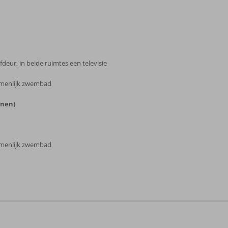
deur, in beide ruimtes een televisie
zamenlijk zwembad
onen)
zamenlijk zwembad