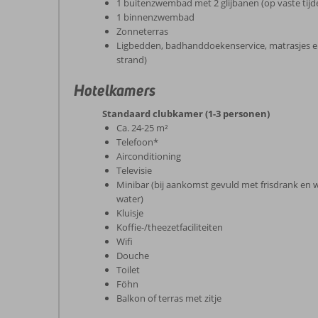
1 buitenzwembad met 2 glijbanen (op vaste tij
1 binnenzwembad
Zonneterras
Ligbedden, badhanddoekenservice, matrasjes e
strand)
Hotelkamers
Standaard clubkamer (1-3 personen)
Ca. 24-25 m²
Telefoon*
Airconditioning
Televisie
Minibar (bij aankomst gevuld met frisdrank en 
water)
Kluisje
Koffie-/theezetfaciliteiten
Wifi
Douche
Toilet
Föhn
Balkon of terras met zitje