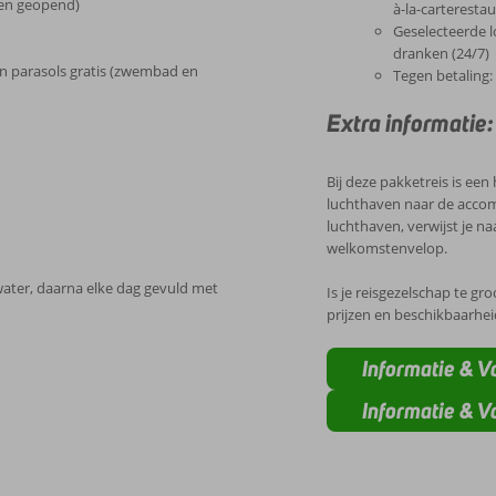
den geopend)
à-la-carteresta
Geselecteerde l
dranken (24/7)
n parasols gratis (zwembad en
Tegen betaling:
Extra informatie:
Bij deze pakketreis is ee
luchthaven naar de accomm
luchthaven, verwijst je na
welkomstenvelop.
water, daarna elke dag gevuld met
Is je reisgezelschap te g
prijzen en beschikbaarhe
Informatie & V
Informatie & 