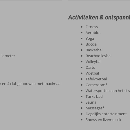
Activiteiten & ontspann
Fitness
Aerobics
Yoga
Boccia
Basketbal
kilometer
Beachvolleybal
Volleybal
Darts
Voetbal
Tafelvoetbal
n en 4 clubgebouwen met maximaal
Gameroom*
Watersporten aan het st
Turks bad
Sauna
Massages*
Dagelijks entertainment
Shows en livemuziek