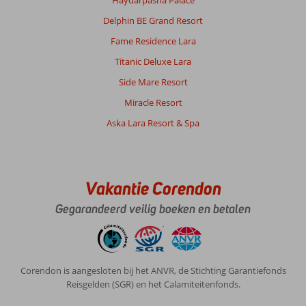
Haydarpasha Palace
maar
liefst
Delphin BE Grand Resort
vier
Fame Residence Lara
uur
gereisd
Titanic Deluxe Lara
vanaf
Side Mare Resort
de
luchthaven
Miracle Resort
om
Aska Lara Resort & Spa
bij
dit
hotel
te
komen,
Vakantie Corendon
terwijl
het
Gegarandeerd veilig boeken en betalen
op
slechts
30
minuten
Corendon is aangesloten bij het ANVR, de Stichting Garantiefonds
afstand
Reisgelden (SGR) en het Calamiteitenfonds.
van
Izmir