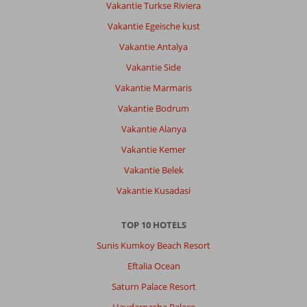
Vakantie Turkse Riviera
het
niveau
Vakantie Egeische kust
van
Vakantie Antalya
service
onder
Vakantie Side
de
Vakantie Marmaris
maat,
en
Vakantie Bodrum
de
Vakantie Alanya
locatie
was
Vakantie Kemer
ver
Vakantie Belek
van
wat
Vakantie Kusadasi
wij
mochten
TOP 10 HOTELS
verwachten.
Tot
Sunis Kumkoy Beach Resort
onze
Eftalia Ocean
verbazing
hebben
Saturn Palace Resort
wij