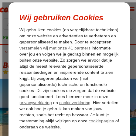
Pakketgarantie
Turkije
Home
Egeische kust
Kusadasi
Bingoreizen Kusadasi
Bingo Kusadasi 5*
Bingo Kusadasi 5*
All Inclusive
-
Hotel