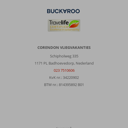
Airport
had
kunnen
zijn.
Over
Bingo
Kusadasi
CORENDON VLIEGVAKANTIES
5*:
Schipholweg 335
Wij
willen
1171 PL Badhoevedorp, Nederland
via
023 7510606
deze
KvK nr.: 34220902
weg
BTW nr.: 814395892 B01
onze
teleurstelling
uiten
over
onze
recente
vakantie
geboekt