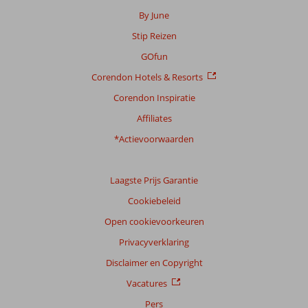
By June
Scoreverdeling
Stip Reizen
Algemene indruk
7,6
Eten
8,0
Ligging
7,6
Kamers
7,3
GOfun
Service
8,4
Kindvriendelijk
7,0
Corendon Hotels & Resorts
Prijs/kwaliteit
7,4
Wifi kwaliteit
5,7
Corendon Inspiratie
Ervaringen
Affiliates
van
onze
*Actievoorwaarden
klanten
Taal
Laagste Prijs Garantie
Nederlands (NL) (6)
Cookiebeleid
Filter
reisgezelschap
Open cookievoorkeuren
Alle
Privacyverklaring
Sorteren
Disclaimer en Copyright
op
Vacatures
datum (nieuw > oud)
Pers