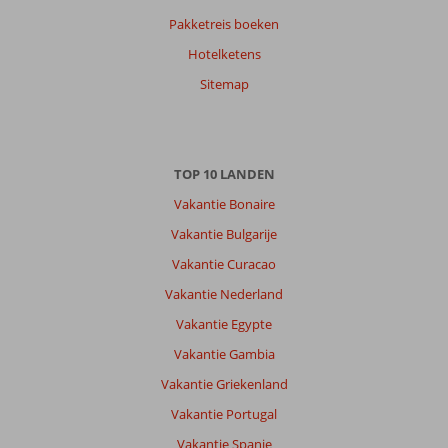
Pakketreis boeken
Karima
1,0
Hotelketens
Nederland
Gezin met oud(ere) kind(eren)
Sitemap
,
23 juli 2025
Over
TOP 10 LANDEN
Bingoreizen
Kusadasi:
Vakantie Bonaire
Bij
Vakantie Bulgarije
aankomst
Vakantie Curacao
in
Turkije
Vakantie Nederland
zijn
Vakantie Egypte
wij,
samen
Vakantie Gambia
met
Vakantie Griekenland
ons
gezin
Vakantie Portugal
met
Vakantie Spanje
drie