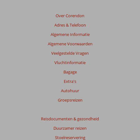
de
relevantie
van
Over Corendon
de
Adres & Telefoon
getoonde
beoordelingen
Algemene Informatie
te
Algemene Voorwaarden
garanderen.
Meer
Veelgestelde Vragen
info
Vluchtinformatie
over
onze
Bagage
beoordelingen.
Extra's
Autohuur
Totale
score
Groepsreizen
Gebaseerd
op:
Reisdocumenten & gezondheid
7
Duurzamer reizen
beoordelingen
Stoelreservering