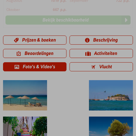
Augustus
1019
p.p.
September
722
p.p.
Oktober
667
p.p.
Bekijk beschikbaarheid
Prijzen & boeken
Beschrijving
Beoordelingen
Activiteiten
Foto's & Video's
Vlucht