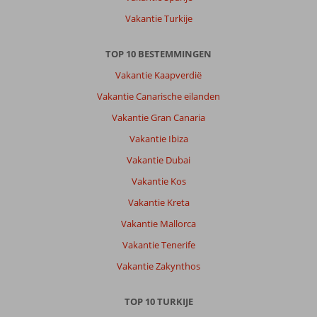
kinderen,
Vakantie Turkije
naar
een
TOP 10 BESTEMMINGEN
hotel
gebracht
Vakantie Kaapverdië
dat
Vakantie Canarische eilanden
op
geen
Vakantie Gran Canaria
enkele
Vakantie Ibiza
manier
voldeed
Vakantie Dubai
aan
Vakantie Kos
de
standaard
Vakantie Kreta
van
Vakantie Mallorca
ultra
all
Vakantie Tenerife
inclusive.
Vakantie Zakynthos
De
voorzieningen
waren
TOP 10 TURKIJE
beperkt,