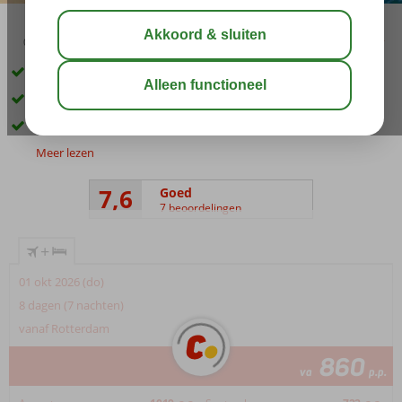
03:15
aug 31°
C
delen
bewaar
Op basis van All Inclusive
5-sterren accommodatie
Je verneemt ter plaatse in welk hotel je verblijft
Meer lezen
7,6
Goed
7 beoordelingen
+
01 okt 2026 (do)
8 dagen (7 nachten)
vanaf Rotterdam
860
va
p.p.