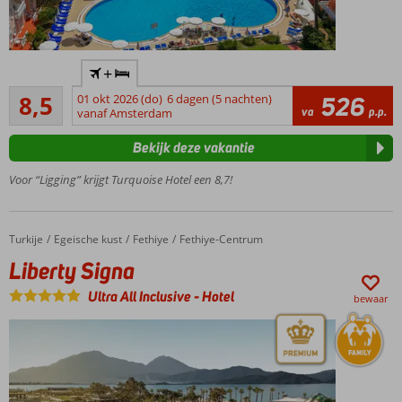
Leuk
+
familiehotel
Aanrader
8,5
01 okt 2026 (do)
6 dagen (5 nachten)
526
Miniclub
91
va
p.p.
vanaf Amsterdam
voor de
beoordelingen
kinderen
Bekijk deze vakantie
Gelegen
in
Voor “Ligging” krijgt Turquoise Hotel een 8,7!
Oludeniz
en vlak
bij het
Turkije
Liberty Signa
Home
Egeische kust
Fethiye
Fethiye-Centrum
strand
Liberty Signa
Ultra All Inclusive
-
Hotel
bewaar