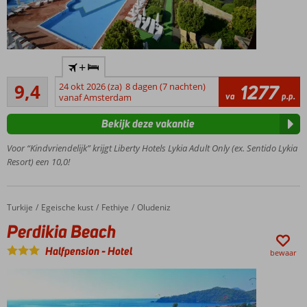
Only
+
Adult
Uitstekend
hotel;
9,4
24 okt 2026 (za)
8 dagen (7 nachten)
1277
36
va
p.p.
minimale
vanaf Amsterdam
beoordelingen
leeftijd
Bekijk deze vakantie
16 jaar
Gelegen
Voor “Kindvriendelijk” krijgt Liberty Hotels Lykia Adult Only (ex. Sentido Lykia
in een
Resort) een 10,0!
prachtige
groene
omgeving
Turkije
Perdikia Beach
Home
Egeische kust
Fethiye
Oludeniz
24/7
Perdikia Beach
drankjes
3 buffet- en 5 à-
Halfpension
-
Hotel
bewaar
la-
carterestaurants
Meerdere
zwembaden