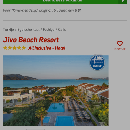
glijbanen
4 à-la-
Voor “Kindvriendelijk” krijgt Club Tuana een 8,8!
carterestaurants
Drankjes
24/7
Turkije
Jiva Beach Resort
Home
Egeische kust
Fethiye
Calis
inbegrepen
Jiva Beach Resort
All Inclusive
-
Hotel
bewaar
Aan het