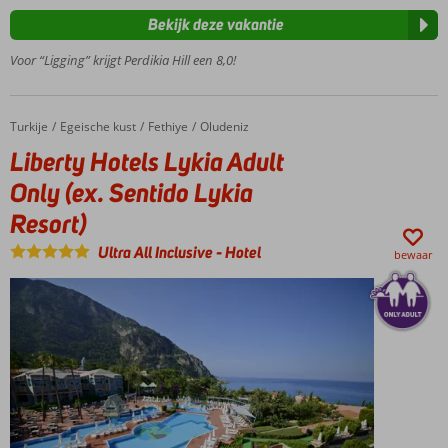
Zwembad
Bekijk deze vakantie
met
glijbanen
Voor “Ligging” krijgt Perdikia Hill een 8,0!
Leuke
activiteiten
voor jong
Turkije
Liberty Hotels Lykia Adult Only (ex. Sentido Lykia Resort)
Home
Egeische kust
Fethiye
Oludeniz
en oud!
Liberty Hotels Lykia Adult
Only (ex. Sentido Lykia
Resort)
Ultra All Inclusive
-
Hotel
bewaar