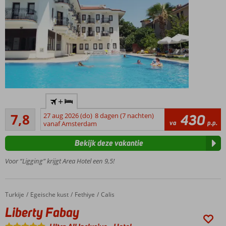
Perfecte
+
ligging,
Goed
direct aan
7,8
27 aug 2026 (do)
8 dagen (7 nachten)
430
108
va
p.p.
het
vanaf Amsterdam
beoordelingen
strand en
Bekijk deze vakantie
de
boulevard
Voor “Ligging” krijgt Area Hotel een 9,5!
Kleinschalig,
knus hotel
Afkoelen
Turkije
Liberty Fabay
Home
Egeische kust
Fethiye
Calis
in het
Liberty Fabay
ruime
zwembad