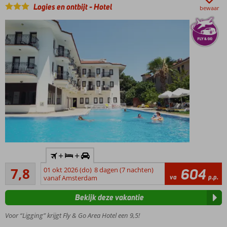
van
Logies en ontbijt
-
Hotel
bewaar
het
strand
Inclusief
+
+
huurauto
Goed
7,8
01 okt 2026 (do)
8 dagen (7 nachten)
604
Perfecte
110
va
p.p.
vanaf Amsterdam
ligging,
beoordelingen
direct aan
Bekijk deze vakantie
het
strand en
Voor “Ligging” krijgt Fly & Go Area Hotel een 9,5!
de