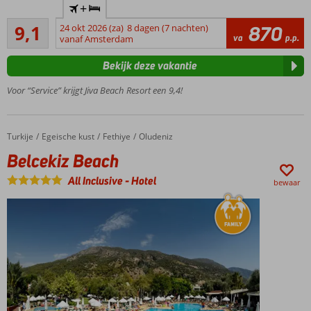
+
privéstrand
Uitstekend
9,1
24 okt 2026 (za)
8 dagen (7 nachten)
870
Ook
34
va
p.p.
vanaf Amsterdam
Swim up
beoordelingen
kamers
Bekijk deze vakantie
boekbaar
Centrum
Voor “Service” krijgt Jiva Beach Resort een 9,4!
van Calis op
loopafstand
Meerdere
Turkije
Belcekiz Beach
Home
Egeische kust
Fethiye
Oludeniz
zwembaden,
Belcekiz Beach
waarvan 1
met
All Inclusive
-
Hotel
bewaar
glijbanen
24/7
drankjes