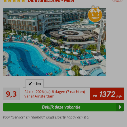
Ultra All Inclusive
-
Hotel
bewaar
Vriendelijk
personeel
Direct aan
+
het
Uitstekend
privéstrand
9,3
24 okt 2026 (za)
8 dagen (7 nachten)
1372
29
va
p.p.
vanaf Amsterdam
Meerdere
beoordelingen
zwembaden
Bekijk deze vakantie
en een
aquapark
Voor “Service” en “Kamers” krijgt Liberty Fabay een 9,6!
Keuze uit