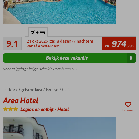
Charmant 5-
+
sterrenhotel
Uitstekend
in een
9,1
24 okt 2026 (za)
8 dagen (7 nachten)
974
37
va
p.p.
groene
vanaf Amsterdam
beoordelingen
omgeving
Bekijk deze vakantie
Direct aan
het
Voor “Ligging” krijgt Belcekiz Beach een 9,3!
beroemde
Oludeniz
strand
Turkije
Area Hotel
Home
Egeische kust
Fethiye
Calis
In het
Area Hotel
gezellige
centrum
Logies en ontbijt
-
Hotel
bewaar
Smullen in de 2
à-la-
carterestaurants