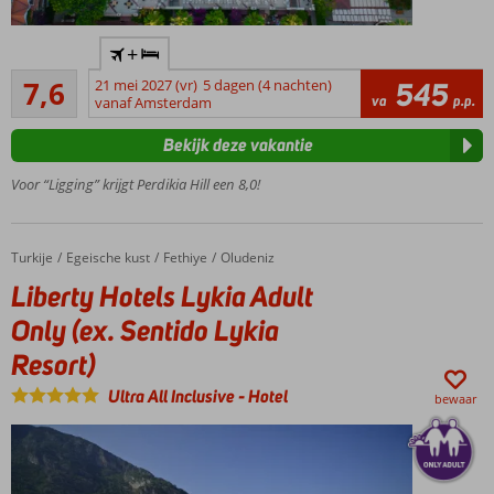
Gelegen
+
in een
Goed
groene
7,6
21 mei 2027 (vr)
5 dagen (4 nachten)
545
8
va
p.p.
omgeving
vanaf Amsterdam
beoordelingen
Zwembad
Bekijk deze vakantie
met
glijbanen
Voor “Ligging” krijgt Perdikia Hill een 8,0!
Leuke
activiteiten
voor jong
Turkije
Liberty Hotels Lykia Adult Only (ex. Sentido Lykia Resort)
Home
Egeische kust
Fethiye
Oludeniz
en oud!
Liberty Hotels Lykia Adult
Only (ex. Sentido Lykia
Resort)
Ultra All Inclusive
-
Hotel
bewaar