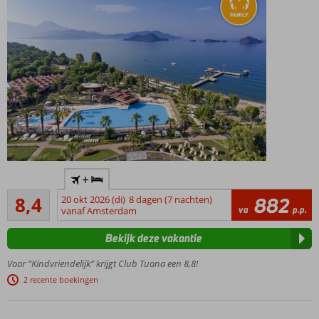
én oud
Diverse à-la-
carterestaurants
Direct aan
+
een
Zeer goed
privéstrand
8,4
20 okt 2026 (di)
8 dagen (7 nachten)
882
57
va
p.p.
vanaf Amsterdam
Zwembad
beoordelingen
met
Bekijk deze vakantie
glijbanen
4 à-la-
Voor “Kindvriendelijk” krijgt Club Tuana een 8,8!
carterestaurants
2 recente boekingen
Drankjes
24/7