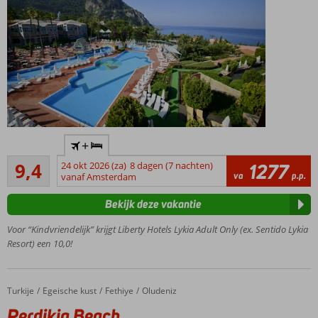
Only
+
Adult
Uitstekend
hotel;
9,4
24 okt 2026 (za)
8 dagen (7 nachten)
1277
36
va
p.p.
minimale
vanaf Amsterdam
beoordelingen
leeftijd
Bekijk deze vakantie
16 jaar
Gelegen
Voor “Kindvriendelijk” krijgt Liberty Hotels Lykia Adult Only (ex. Sentido Lykia
in een
Resort) een 10,0!
prachtige
groene
omgeving
Turkije
Perdikia Beach
Home
Egeische kust
Fethiye
Oludeniz
24/7
Perdikia Beach
drankjes