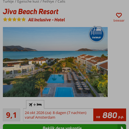
inbegrepen
Turkije
Jiva Beach Resort
Home
Egeische kust
Fethiye
Calis
Jiva Beach Resort
All Inclusive
-
Hotel
bewaar
Aan het
+
privéstrand
Uitstekend
9,1
24 okt 2026 (za)
8 dagen (7 nachten)
880
Ook
34
va
p.p.
vanaf Amsterdam
Swim up
beoordelingen
kamers
Bekijk deze vakantie