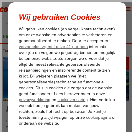
Pakketgarantie
Turkije
Home
Egeische kust
Fethiye
446
va
p.p.
Fethiye
Een vakantie naar Fethiye betekent: optimaal genieten, even lekker
weg uit de drukte en dat alles op nog geen uur rijden van de