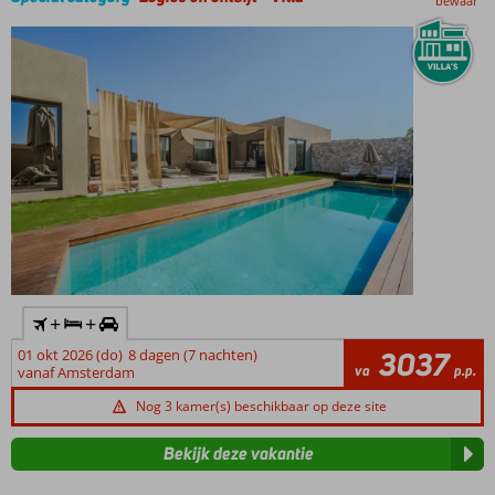
bewaar
Vriendelijk
personeel
+
+
01 okt 2026 (do)
8 dagen (7 nachten)
3037
va
p.p.
vanaf Amsterdam
Nog 3 kamer(s) beschikbaar op deze site
Bekijk deze vakantie