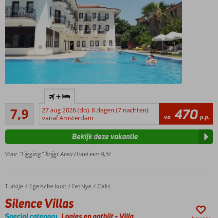
Perfecte
+
ligging,
Goed
direct aan
7,9
27 aug 2026 (do)
8 dagen (7 nachten)
470
109
va
p.p.
het
vanaf Amsterdam
beoordelingen
strand en
Bekijk deze vakantie
de
boulevard
Voor “Ligging” krijgt Area Hotel een 9,5!
Kleinschalig,
knus hotel
Afkoelen
Turkije
Silence Villas
Home
Egeische kust
Fethiye
Calis
in het
Silence Villas
ruime
zwembad
Special category
Logies en ontbijt
-
Villa