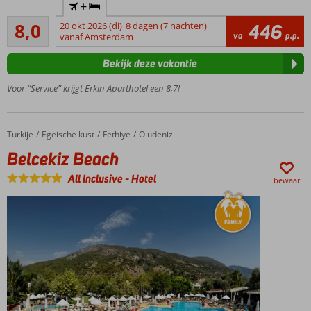
+
en
Zeer goed
vriendelijk
8,0
20 okt 2026 (di)
8 dagen (7 nachten)
446
27
va
p.p.
personeel
vanaf Amsterdam
beoordelingen
Restaurant
Bekijk deze vakantie
met lokale
gerechten
Voor “Service” krijgt Erkin Aparthotel een 8,7!
Ontbijt
ook
mogelijk
Turkije
Belcekiz Beach
Home
Egeische kust
Fethiye
Oludeniz
In een
Belcekiz Beach
rustige
omgeving
All Inclusive
-
Hotel
bewaar