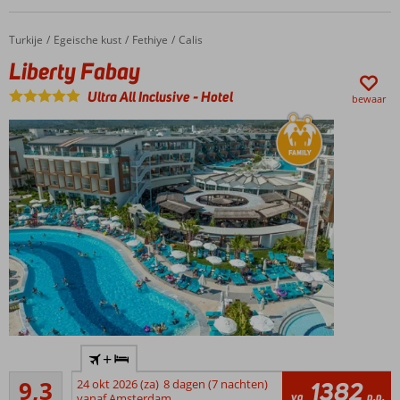
Turkije
Liberty Fabay
Home
Egeische kust
Fethiye
Calis
Liberty Fabay
Ultra All Inclusive
-
Hotel
bewaar
Direct aan
+
het
Uitstekend
privéstrand
9,3
24 okt 2026 (za)
8 dagen (7 nachten)
1382
29
va
p.p.
vanaf Amsterdam