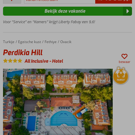
Meerdere
beoordelingen
zwembaden
Bekijk deze vakantie
en een
aquapark
Voor “Service” en “Kamers” krijgt Liberty Fabay een 9,6!
Keuze uit
diverse
restaurants
Turkije
Perdikia Hill
Home
Egeische kust
Fethiye
Ovacik
en bars
Perdikia Hill
Ontspannen
in het Spa
All Inclusive
-
Hotel
bewaar
Center
Op en
top
genieten
met het
hele
gezin