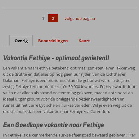
Vriendelijk
personeel
Op
1
2
volgende pagina
200
meter
van
het
Overig
Beoordelingen
Kaart
strand
Vakantie Fethiye - optimaal genieten!!
Een vakantie naar Fethiye betekent: optimaal genieten, even lekker weg
uit de drukte en dat alles op nog geen uur rijden van de luchthaven
Dalaman. Fethiye is een mondaine stad die gebouwd werd in de jaren
zestig. Fethiye telt momenteel zo'n 50.000 inwoners. Fethiye wordt door
velen niet alleen als strand bestemming gekozen, maar dient vooral als
ideaal uitgangspunt voor de omliggende bezienswaardigheden en
ruïnes uit het verre Lycische en Turkse verleden. Wil je even weg uit de
drukte, boek dan een vakantie naar Fethiye via Corendon.
Een Goedkope vakantie naar Fethiye
In Fethiye is de kenmerkende Turkse sfeer goed bewaard gebleven. Hier