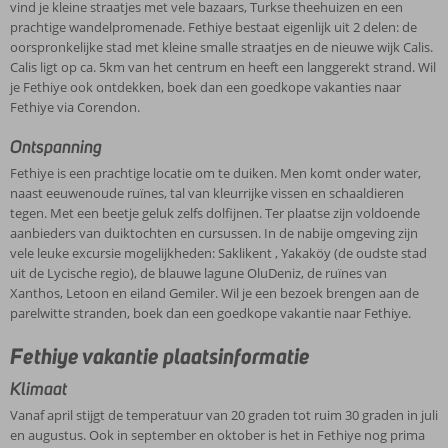
vind je kleine straatjes met vele bazaars, Turkse theehuizen en een
prachtige wandelpromenade. Fethiye bestaat eigenlijk uit 2 delen: de
oorspronkelijke stad met kleine smalle straatjes en de nieuwe wijk Calis.
Calis ligt op ca. 5km van het centrum en heeft een langgerekt strand. Wil
je Fethiye ook ontdekken, boek dan een goedkope vakanties naar
Fethiye via Corendon.
Ontspanning
Fethiye is een prachtige locatie om te duiken. Men komt onder water,
naast eeuwenoude ruïnes, tal van kleurrijke vissen en schaaldieren
tegen. Met een beetje geluk zelfs dolfijnen. Ter plaatse zijn voldoende
aanbieders van duiktochten en cursussen. In de nabije omgeving zijn
vele leuke excursie mogelijkheden: Saklikent , Yakaköy (de oudste stad
uit de Lycische regio), de blauwe lagune OluDeniz, de ruïnes van
Xanthos, Letoon en eiland Gemiler. Wil je een bezoek brengen aan de
parelwitte stranden, boek dan een goedkope vakantie naar Fethiye.
Fethiye vakantie plaatsinformatie
Klimaat
Vanaf april stijgt de temperatuur van 20 graden tot ruim 30 graden in juli
en augustus. Ook in september en oktober is het in Fethiye nog prima