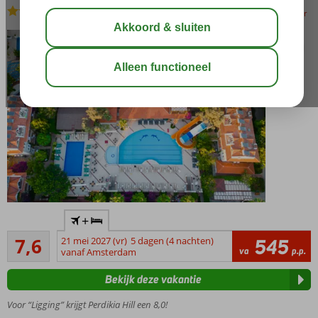
All Inclusive
-
Hotel
bewaar
Gelegen
+
in een
Goed
groene
7,6
21 mei 2027 (vr)
5 dagen (4 nachten)
545
8
va
p.p.
omgeving
vanaf Amsterdam
beoordelingen
Zwembad
Bekijk deze vakantie
met
glijbanen
Voor “Ligging” krijgt Perdikia Hill een 8,0!
Leuke