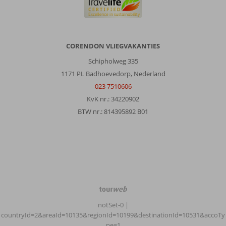
CORENDON VLIEGVAKANTIES
Schipholweg 335
1171 PL Badhoevedorp, Nederland
023 7510606
KvK nr.: 34220902
BTW nr.: 814395892 B01
TourWeb
©
notSet-0
|
NetMatch
countryId=2&areaId=10135&regionId=10199&destinationId=10531&accoTy
pe=1