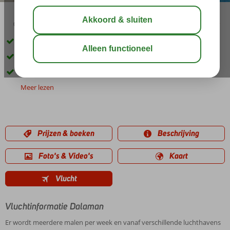
03:30
01:00
aug 33°
C
delen
bewaar
Aan het strand en in het centrum van Calis
Kleinschalig hotel
Halfpension ook mogelijk
Meer lezen
Prijzen & boeken
Beschrijving
Foto's & Video's
Kaart
Vlucht
Vluchtinformatie Dalaman
Er wordt meerdere malen per week en vanaf verschillende luchthavens