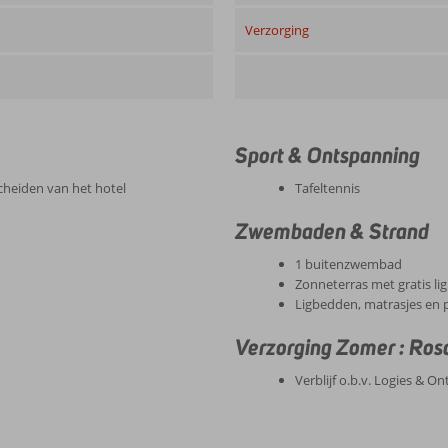
Verzorging
Sport & Ontspanning
cheiden van het hotel
Tafeltennis
Zwembaden & Strand
1 buitenzwembad
Zonneterras met gratis li
Ligbedden, matrasjes en p
Verzorging Zomer : Ros
Verblijf o.b.v. Logies & On