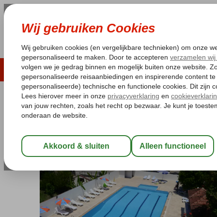
LAST MINUTE
ZOMER 2026
ZONVAKA
Pakketgarantie
Laagsteprijsgarantie*
Gratis
Turkije
Home
Egeische kust
Fethiye
Calis
Rosary Beach
Rosary Beach
Logies en ontbijt
-
Hotel