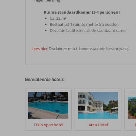
*Tegen betaling
Ruime standaardkamer (3-4 personen)
Ca. 22 m²
Bestaat uit 1 ruimte met extra bedden
Dezelfde faciliteiten als de standaardkamer
Lees hier
Disclaimer m.b.t. bovenstaande beschrijving.
De
beoordelingen
zijn
door
Gerelateerde hotels
onze
klanten
geschreven
na
hun
verblijf
in
Erkin Aparthotel
Area Hotel
Rosary
Beach