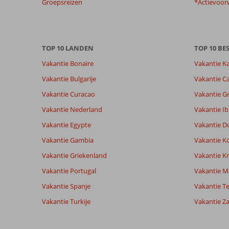
Groepsreizen
*Actievoor
info
over
onze
beoordelingen.
TOP 10 LANDEN
TOP 10 B
Vakantie Bonaire
Vakantie K
Vakantie Bulgarije
Vakantie Ca
Vakantie Curacao
Vakantie G
Vakantie Nederland
Vakantie Ib
Vakantie Egypte
Vakantie D
Vakantie Gambia
Vakantie K
Vakantie Griekenland
Vakantie Kr
Vakantie Portugal
Vakantie M
Vakantie Spanje
Vakantie Te
Vakantie Turkije
Vakantie Z