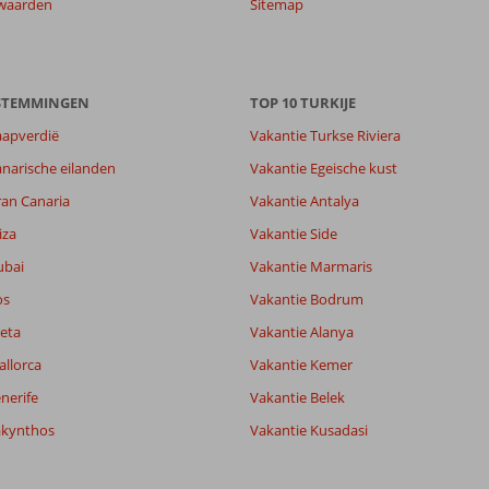
waarden
Sitemap
ESTEMMINGEN
TOP 10 TURKIJE
aapverdië
Vakantie Turkse Riviera
narische eilanden
Vakantie Egeische kust
ran Canaria
Vakantie Antalya
iza
Vakantie Side
ubai
Vakantie Marmaris
os
Vakantie Bodrum
eta
Vakantie Alanya
allorca
Vakantie Kemer
nerife
Vakantie Belek
akynthos
Vakantie Kusadasi