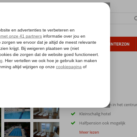
NTIE
VERRE REIZEN
ALL INCLUSIVE
WINTERZON
 annuleren*
Aan het strand en in het centru
Kleinschalig hotel
Halfpension ook mogelijk
Meer lezen