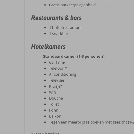
Gratis parkeergelegenheid
Restaurants & bars
1 buffetrestaurant
1 snackbar
Hotelkamers
Standaardkamer (1-3 personen)
Ca. 18 m²
Telefoon*
Airconditioning
Televisie
Kluisje*
Wifi
Douche
Toilet
Föhn
Balkon
Tegen een meerprijs te boeken met zeezicht (1-