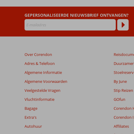
Beoordelingen
GEPERSONALISEERDE NIEUWSBRIEF ONTVANGEN?
die
ouder
zijn
dan
48
maanden
Over Corendon
Reisdocum
worden
niet
Adres & Telefoon
Duurzamer 
meer
Algemene Informatie
Stoelreserv
weergegeven
om
Algemene Voorwaarden
By June
de
Veelgestelde Vragen
Stip Reizen
relevantie
van
Vluchtinformatie
GOfun
de
Bagage
Corendon H
getoonde
beoordelingen
Extra's
Corendon I
te
Autohuur
Affiliates
garanderen.
Meer