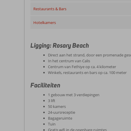
Restaurants & Bars
Hotelkamers
Ligging: Rosary Beach
Direct aan het strand, door een promenade ges
In het centrum van Calis
Centrum van Fethiye op ca. 4 kilometer
Winkels, restaurants en bars op ca. 100 meter
Faciliteiten
1 gebouw met 3 verdiepingen
3 lift
50 kamers
24-uursreceptie
Bagageruimte
Tuin
Gratis wifi in de openbare ruimtes