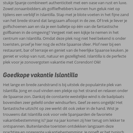
of vul je vakantie sportief in? Wat de keuze ook is, in Islantilla is het
stukje Spanje combineert authenticiteit met een oase van rust en luxe.
volop vakantievieren!
Zowel zonaanbidders als golfliefhebbers kunnen hun geluk niet op
tijdens een verblijf in Islantilla. Stap met je blote voeten in het fijne zand
van het brede strand dat langzaam afloopt in de zee. Of trek je liever je
golfschoenen aan en sla je een balletje op één van de fantastische
golfbanen in de omgeving? Vergeet niet een kijkje te nemen in het
centrum van Islantilla. Omdat deze plek nog niet heel bekend is onder
toeristen, proef je hier nog de echte Spaanse sfeer. Plof neer bij een
restaurant, bar of terrasje en geniet van de heerlijke Spaanse keuken. Je
geniet er volop van rust, natuur en gezelligheid. Islantilla is de perfecte
plek voor je zonovergoten vakantie met Corendon! Olé!
Goedkope vakantie Islantilla
Het lange en brede zandstrand is bij uitstek de populairste plek van
Islantilla. Jong en oud vinden een plekje op het strand en relaxen onder
de Spaanse zon. Dankzij de constante westelijke wind is de badplaats
bovendien zeer geliefd onder windsurfers. Geef ze eens ongelijk! Het
fantastische uitzicht op zee werkt dit ook zeker in de hand. Wist je
trouwens dat Islantilla ook voor vele Spanjaarden de favoriete
vakantiebestemming is? Jaar na jaar komen zij hier terug om lekker te
ontspannen. Buitenlandse toeristen ontdekken langzaam deze
prachtige en ongerepte vakantiebestemming. Je proeft er het typisch