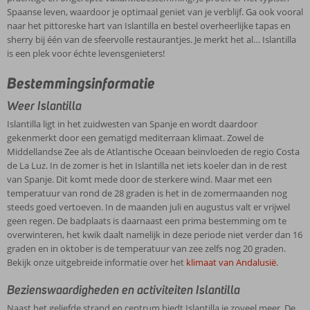
Spaanse leven, waardoor je optimaal geniet van je verblijf. Ga ook vooral
naar het pittoreske hart van Islantilla en bestel overheerlijke tapas en
sherry bij één van de sfeervolle restaurantjes. Je merkt het al… Islantilla
is een plek voor échte levensgenieters!
Bestemmingsinformatie
Weer Islantilla
Islantilla ligt in het zuidwesten van Spanje en wordt daardoor
gekenmerkt door een gematigd mediterraan klimaat. Zowel de
Middellandse Zee als de Atlantische Oceaan beïnvloeden de regio Costa
de La Luz. In de zomer is het in Islantilla net iets koeler dan in de rest
van Spanje. Dit komt mede door de sterkere wind. Maar met een
temperatuur van rond de 28 graden is het in de zomermaanden nog
steeds goed vertoeven. In de maanden juli en augustus valt er vrijwel
geen regen. De badplaats is daarnaast een prima bestemming om te
overwinteren, het kwik daalt namelijk in deze periode niet verder dan 16
graden en in oktober is de temperatuur van zee zelfs nog 20 graden.
Bekijk onze uitgebreide informatie over het
klimaat van Andalusië
.
Bezienswaardigheden en activiteiten Islantilla
Naast het geliefde strand en centrum biedt Islantilla je zoveel meer. De