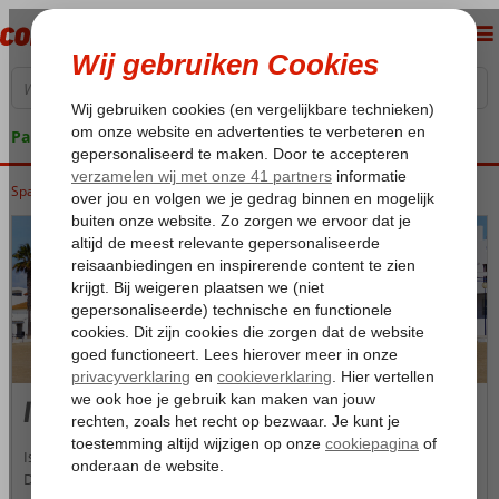
Pakketgarantie
Spanje
Home
Costa de la Luz
Costa de la Luz
Islantilla
Islantilla
Islantilla wordt terecht ook wel de ‘Andalusische Algarve’ genoemd.
Dit stukje Spanje combineert authenticiteit met een oase van rust