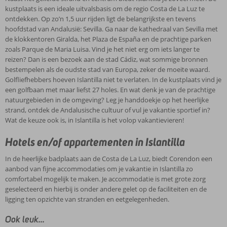
kustplaats is een ideale uitvalsbasis om de regio Costa de La Luz te
ontdekken. Op zo’n 1,5 uur rijden ligt de belangrijkste en tevens
hoofdstad van Andalusië: Sevilla. Ga naar de kathedraal van Sevilla met
de klokkentoren Giralda, het Plaza de España en de prachtige parken
zoals Parque de Maria Luisa. Vind je het niet erg om iets langer te
reizen? Dan is een bezoek aan de stad Cádiz, wat sommige bronnen
bestempelen als de oudste stad van Europa, zeker de moeite waard.
Golfliefhebbers hoeven Islantilla niet te verlaten. In de kustplaats vind je
een golfbaan met maar liefst 27 holes. En wat denk je van de prachtige
natuurgebieden in de omgeving? Leg je handdoekje op het heerlijke
strand, ontdek de Andalusische cultuur of vul je vakantie sportief in?
Wat de keuze ook is, in Islantilla is het volop vakantievieren!
Hotels en/of appartementen in Islantilla
In de heerlijke badplaats aan de Costa de La Luz, biedt Corendon een
aanbod van fijne accommodaties om je vakantie in Islantilla zo
comfortabel mogelijk te maken. Je accommodatie is met grote zorg
geselecteerd en hierbij is onder andere gelet op de faciliteiten en de
ligging ten opzichte van stranden en eetgelegenheden.
Ook leuk...