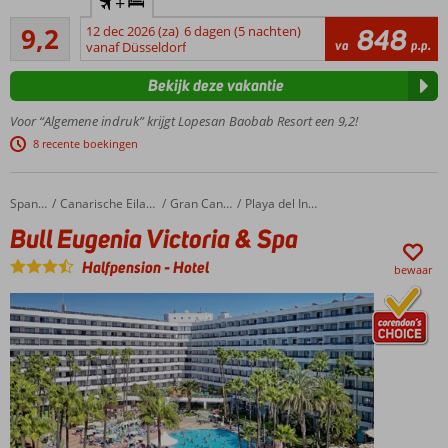
+
Afrikaanse
Uitstekend
sferen in
9,2
12 dec 2026 (za)
6 dagen (5 nachten)
848
419
va
p.p.
dit
vanaf Düsseldorf
beoordelingen
veelzijdige
Bekijk deze vakantie
resort in
Meloneras
Voor “Algemene indruk” krijgt Lopesan Baobab Resort een 9,2!
5 zwembaden en 2
8 recente boekingen
kinderzwembaden
Halfpension
en
Bull Eugenia Victoria & Spa
Home
Spanje
Canarische Eilanden
Gran Canaria
Playa del Ingles
Volpension
Bull Eugenia Victoria & Spa
ook
mogelijk
Halfpension
-
Hotel
bewaar
UNIQUE
by
Lopesan:
ultieme
vakantie
ervaring