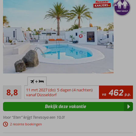
mogelijk
Ruime
familiekamers
Only Adult
+
accommodatie;
Aanrader
min. leeftijd is
8,8
11 mrt 2027 (do)
5 dagen (4 nachten)
462
130
va
p.p.
18 jaar
vanaf Düsseldorf
beoordelingen
Kleinschalig
Bekijk deze vakantie
complex
Op
Voor “Eten” krijgt Tenesoya een 10,0!
loopafstand
2 recente boekingen
van het
strand