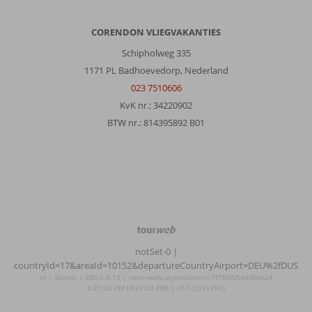
CORENDON VLIEGVAKANTIES
Schipholweg 335
1171 PL Badhoevedorp, Nederland
023 7510606
KvK nr.: 34220902
BTW nr.: 814395892 B01
TourWeb
©
notSet-0
|
NetMatch
countryId=17&areaId=10152&departureCountryAirport=DEU%2fDUS
nl | Search | 380.0.0.13 | netm-web-ui-production-7f756f55dd-8km24
4:21:20 PM (4:21:20 PM) | 357 (337|282)