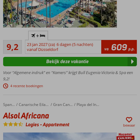
Absolute
+
favoriet bij
Uitstekend
Nederlandse
9,2
23 jan 2027 (za)
6 dagen (5 nachten)
609
21
va
p.p.
vakantiegangers!
vanaf Düsseldorf
beoordelingen
In het
Bekijk deze vakantie
centrum
van
Voor “Algemene indruk” en “Kamers” krijgt Bull Eugenia Victoria & Spa een
Playa
9,2!
del
4 recente boekingen
Inglés
Gratis toegang
tot het
Alsol Africana
Home
Spanje
Canarische Eilanden
Gran Canaria
Playa del Ingles
uitgebreide
Alsol Africana
wellnesscenter
Relax op
Logies
-
Appartement
bewaar
het
dakterras