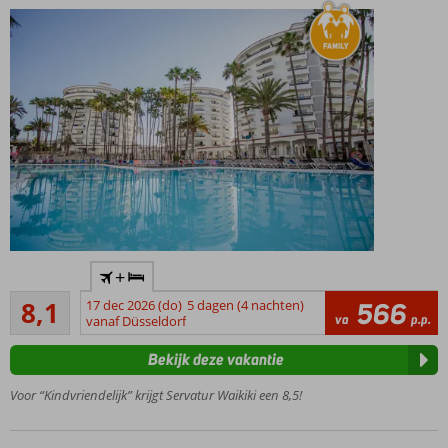
zwembad
in de
winter
Centrale
+
ligging
Zeer goed
in Playa
8,1
17 dec 2026 (do)
5 dagen (4 nachten)
566
121
va
p.p.
del
vanaf Düsseldorf
beoordelingen
Inglés
Bekijk deze vakantie
Voor alle
leeftijden
Voor “Kindvriendelijk” krijgt Servatur Waikiki een 8,5!
Gratis
shuttle