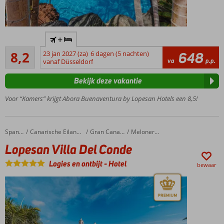
Centraal
+
gelegen,
Zeer goed
nabij
8,2
23 jan 2027 (za)
6 dagen (5 nachten)
648
274
va
p.p.
het
vanaf Düsseldorf
beoordelingen
strand
Bekijk deze vakantie
Animatie
voor
Voor “Kamers” krijgt Abora Buenaventura by Lopesan Hotels een 8,5!
jong en
oud
Niet 1, maar
Lopesan Villa Del Conde
Home
Spanje
Canarische Eilanden
Gran Canaria
Meloneras
2 grote
Lopesan Villa Del Conde
zwembaden
Stranddag?
Logies en ontbijt
-
Hotel
bewaar
Gebruik de
gratis
shuttle
Ook
o.b.v. All
Inclusive