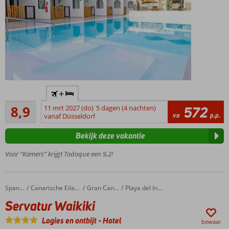
Only Adult
+
accommodatie;
Aanrader
min. leeftijd is
8,9
11 mrt 2027 (do)
5 dagen (4 nachten)
572
160
va
p.p.
18 jaar
vanaf Düsseldorf
beoordelingen
Gelegen
Bekijk deze vakantie
in Playa
del
Voor “Kamers” krijgt Todoque een 9,2!
Ingles
Kleinschalig
complex
Servatur Waikiki
Home
Spanje
Canarische Eilanden
Gran Canaria
Playa del Ingles
Winkelcentrum
Servatur Waikiki
Cita aan de
overkant
Logies en ontbijt
-
Hotel
bewaar
Verwarmd