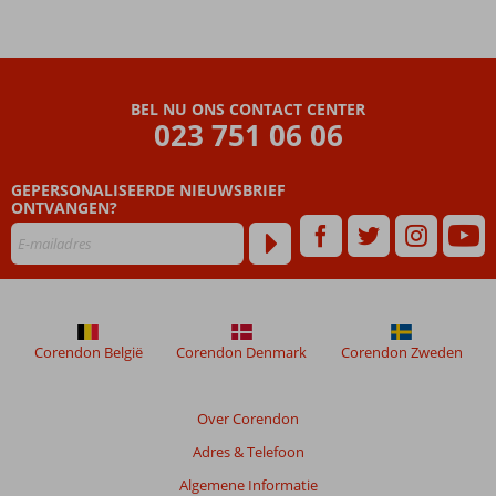
vertoeven
De
junior
suites
zien
BEL NU ONS CONTACT CENTER
er
023 751 06 06
goed
uit
Fijn: ook
GEPERSONALISEERDE NIEUWSBRIEF
ONTVANGEN?
All
Inclusive
mogelijk
Corendon België
Corendon Denmark
Corendon Zweden
Over Corendon
Adres & Telefoon
Algemene Informatie