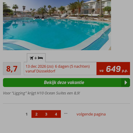
met prachtig
uitzicht
Mooi
+
complex
Aanrader
met
8,7
13 dec 2026 (zo)
6 dagen (5 nachten)
649
170
va
p.p.
centrale
vanaf Düsseldorf
beoordelingen
ligging in
Bekijk deze vakantie
Corralejo
Miniclub en
Voor “Ligging” krijgt H10 Ocean Suites een 8,9!
speeltuintje
voor de
kids
…
1
2
3
4
volgende pagina
Meerdere
zwembaden,
goed