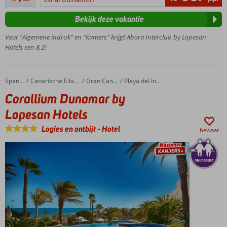
beoordelingen
8
Bekijk deze vakantie
voetbalvelden
groot!
Voor “Algemene indruk” en “Kamers” krijgt Abora Interclub by Lopesan
Ideale
Hotels een 8,2!
ligging
in San
Agustin
Corallium Dunamar by Lopesan Hotels
Home
Spanje
Canarische Eilanden
Gran Canaria
Playa del Ingles
Lekker
Corallium Dunamar by
roetsjen
van de
Lopesan Hotels
glijbanen
Logies en ontbijt
-
Hotel
24/7 All
bewaar
Inclusive
by
Abora