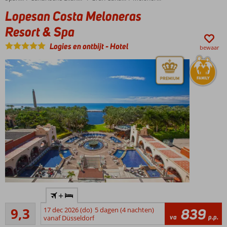
Lekker
Lopesan Costa Meloneras
afkoelen
Resort & Spa
in het
zwembad
Logies en ontbijt
-
Hotel
bewaar
Appartementen
aan de zonzijde!
Een top
+
hotel op
Uitstekend
een
9,3
17 dec 2026 (do)
5 dagen (4 nachten)
839
340
va
p.p.
toplocatie!
vanaf Düsseldorf
beoordelingen