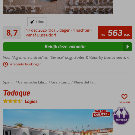
Ideaal
+
familiecomplex,
Aanrader
op loopafstand
8,7
17 dec 2026 (do)
5 dagen (4 nachten)
563
187
va
p.p.
van boulevard
vanaf Düsseldorf
beoordelingen
Gratis
Bekijk deze vakantie
shuttleservice
naar het
Voor “Algemene indruk” en “Service” krijgt Suites & Villas by Dunas een 8,7!
strand
4 recente boekingen
3-kamer
suites tot
wel 6
Todoque
Home
Spanje
Canarische Eilanden
Gran Canaria
Playa del Ingles
personen
Todoque
All
Inclusive
Logies
bewaar
ook
mogelijk