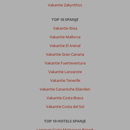
mooi
Vakantie Zakynthos
uitzicht
naar
de
TOP 10 SPANJE
oceaan,
Vakantie Ibiza
dat
was
Vakantie Mallorca
fantastisch.
Vakantie El Arenal
Kamers
zijn
Vakantie Gran Canaria
groot,
Vakantie Fuerteventura
de
schoonmakers
Vakantie Lanzarote
komen
Vakantie Tenerife
drie
keer
Vakantie Canarische Eilanden
in
Vakantie Costa Brava
de
week.
Vakantie Costa del Sol
Algemene indruk
10
Eten
-
TOP 10 HOTELS SPANJE
Ligging
9
Kamers
10
Service
10
Kindvriendelijk
10
Lopesan Costa Meloneras Resort