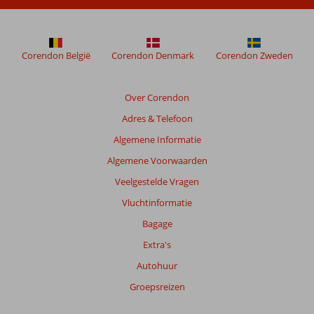
meer
weergegeven
om
de
Corendon België
Corendon Denmark
Corendon Zweden
relevantie
van
de
Over Corendon
getoonde
Adres & Telefoon
beoordelingen
te
Algemene Informatie
garanderen.
Algemene Voorwaarden
Meer
info
Veelgestelde Vragen
over
Vluchtinformatie
onze
beoordelingen.
Bagage
Extra's
Totale
Autohuur
score
Groepsreizen
Gebaseerd
op: