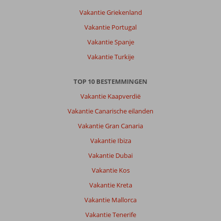
slechte
Vakantie Griekenland
beenen,
een
Vakantie Portugal
huur
Vakantie Spanje
auto
is
Vakantie Turkije
een
aanrader.
TOP 10 BESTEMMINGEN
Over
Vakantie Kaapverdië
Vigilia
Vakantie Canarische eilanden
Park:
We
Vakantie Gran Canaria
hebben
Vakantie Ibiza
een
familie
Vakantie Dubai
kamer
Vakantie Kos
met
twee
Vakantie Kreta
slaapkamers
Vakantie Mallorca
en
heel
Vakantie Tenerife