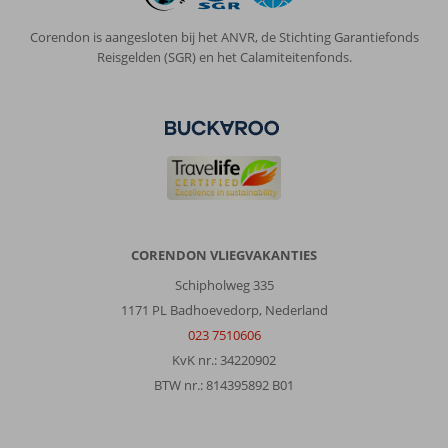
omdat
je
Corendon is aangesloten bij het ANVR, de Stichting Garantiefonds
wat
Reisgelden (SGR) en het Calamiteitenfonds.
afgelegen
zit.
Maar
een
rustige
plaats
met
leuke
restaurants
en
CORENDON VLIEGVAKANTIES
Vigilia
Park
Schipholweg 335
is
1171 PL Badhoevedorp, Nederland
mooi
023 7510606
centraal
KvK nr.: 34220902
gelegen
BTW nr.: 814395892 B01
Over
Vigilia
Park: