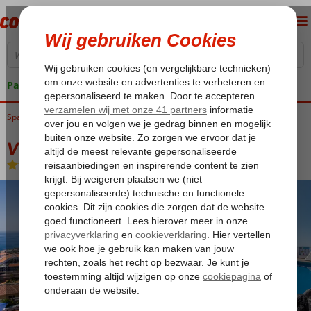
Pakketgarantie
Spanje
Home
Canarische Eilanden
Tenerife
Puerto de Santiago
Vigilia Park
Vigilia Park
Logies
-
Appartement