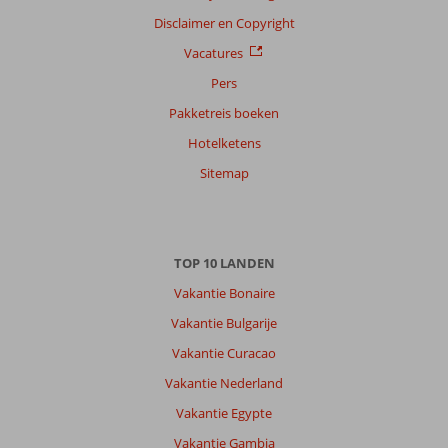
op
Disclaimer en Copyright
datum (nieuw > oud)
Vacatures
Pers
Anoniem
10
Pakketreis boeken
Nederland
Hotelketens
Gezin met oud(ere) kind(eren)
,
18 december 2025
Sitemap
Over
Puerto
TOP 10 LANDEN
de
Santiago:
Vakantie Bonaire
Mooi
Vakantie Bulgarije
plek,
Vakantie Curacao
maar
niet
Vakantie Nederland
voor
Vakantie Egypte
mensen
met
Vakantie Gambia