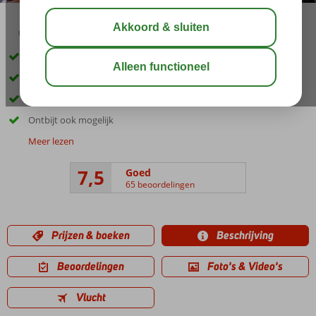
04:20
00:45
aug 28°
C
delen
bewaar
In het hart van Puerto de Santiago
Ca. 900 meter van het strand
Ruime 2- en 3-kamerappartementen
Ontbijt ook mogelijk
Meer lezen
7,5
Goed
65 beoordelingen
Prijzen & boeken
Beschrijving
Beoordelingen
Foto's & Video's
Vlucht