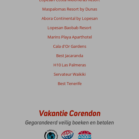
Prijs/kwaliteit
10
Wifi kwaliteit
5
Maspalomas Resort by Dunas
Abora Continental by Lopesan
Epeus
9,0
Lopesan Baobab Resort
Nederland
Marins Playa Aparthotel
Met partner
,
05 november 2025
Cala d'Or Gardens
Best Jacaranda
Over
H10 Las Palmeras
Puerto
Servateur Waikiki
de
Santiago:
Best Tenerife
Voor
een
excursie
is
Vakantie Corendon
het
lastig
Gegarandeerd veilig boeken en betalen
veel
reistijd