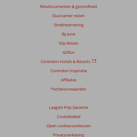
65
Reisdocumenten & gezondheid
beoordelingen
Duurzamer reizen
Stoelreservering
Scoreverdeling
By June
Algemene indruk
7,5
Eten
6,1
Stip Reizen
Ligging
7,8
Kamers
7,4
Service
7,9
Kindvriendelijk
6,9
GOfun
Prijs/kwaliteit
7,7
Wifi kwaliteit
3,9
Corendon Hotels & Resorts
Corendon Inspiratie
Ervaringen
van
Affiliates
onze
klanten
*Actievoorwaarden
Taal
Nederlands (NL) (58)
Laagste Prijs Garantie
Filter
Cookiebeleid
reisgezelschap
Open cookievoorkeuren
Alle
Privacyverklaring
Sorteren