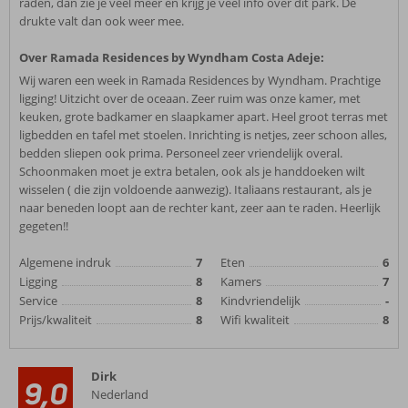
raden, dan zie je veel meer en krijg je veel info over dit park. De
drukte valt dan ook weer mee.
Over Ramada Residences by Wyndham Costa Adeje:
Wij waren een week in Ramada Residences by Wyndham. Prachtige
ligging! Uitzicht over de oceaan. Zeer ruim was onze kamer, met
keuken, grote badkamer en slaapkamer apart. Heel groot terras met
ligbedden en tafel met stoelen. Inrichting is netjes, zeer schoon alles,
bedden sliepen ook prima. Personeel zeer vriendelijk overal.
Schoonmaken moet je extra betalen, ook als je handdoeken wilt
wisselen ( die zijn voldoende aanwezig). Italiaans restaurant, als je
naar beneden loopt aan de rechter kant, zeer aan te raden. Heerlijk
gegeten!!
Algemene indruk
7
Eten
6
Ligging
8
Kamers
7
Service
8
Kindvriendelijk
-
Prijs/kwaliteit
8
Wifi kwaliteit
8
Dirk
9,0
Nederland