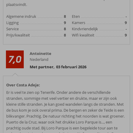
plaatsvindt.
Algemene indruk
8
Eten
-
Ligging
9
Kamers
9
Service
8
Kindvriendelijk
-
Prijs/kwaliteit
8
Wifi kwaliteit
9
Antoinette
7,0
Nederland
Met partner
,
03 februari 2026
Over Costa Adeje:
Er is veel te zien op Tenerife. Onder andere de verschillende
stranden, sommige met veel vertier en drukte, maar er zijn ook
kleine stille stranden. Je kan goed wandelen langs de stranden. Met
de bus kom je ook overal prima. De bergen en zeker de Teide is een
blikvanger. Prachtig. De natuur richting het noorden is wat groener.
Puerto de la Cruz, waar ook het drukke Loro Parque is..., een
prachtig oude stad. Bij Loro Parque is een begeleide tour aan te