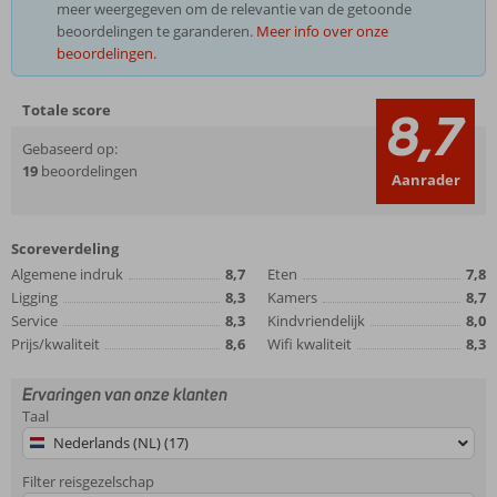
meer weergegeven om de relevantie van de getoonde
beoordelingen te garanderen.
Meer info over onze
beoordelingen.
Totale score
8,7
Gebaseerd op:
19
beoordelingen
Aanrader
Scoreverdeling
Algemene indruk
8,7
Eten
7,8
Ligging
8,3
Kamers
8,7
Service
8,3
Kindvriendelijk
8,0
Prijs/kwaliteit
8,6
Wifi kwaliteit
8,3
Ervaringen van onze klanten
Taal
Nederlands (NL) (17)
Filter reisgezelschap