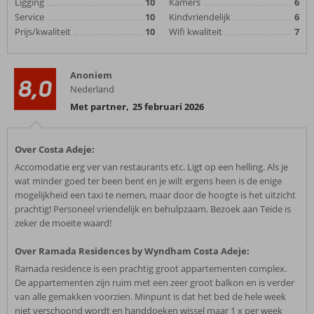
Ligging
10
Kamers
6
Service
10
Kindvriendelijk
6
Prijs/kwaliteit
10
Wifi kwaliteit
7
Anoniem
8,0
Nederland
Met partner
,
25 februari 2026
Over Costa Adeje:
Accomodatie erg ver van restaurants etc. Ligt op een helling. Als je
wat minder goed ter been bent en je wilt ergens heen is de enige
mogelijkheid een taxi te nemen, maar door de hoogte is het uitzicht
prachtig! Personeel vriendelijk en behulpzaam. Bezoek aan Teide is
zeker de moeite waard!
Over Ramada Residences by Wyndham Costa Adeje:
Ramada residence is een prachtig groot appartementen complex.
De appartementen zijn ruim met een zeer groot balkon en is verder
van alle gemakken voorzien. Minpunt is dat het bed de hele week
niet verschoond wordt en handdoeken wissel maar 1 x per week