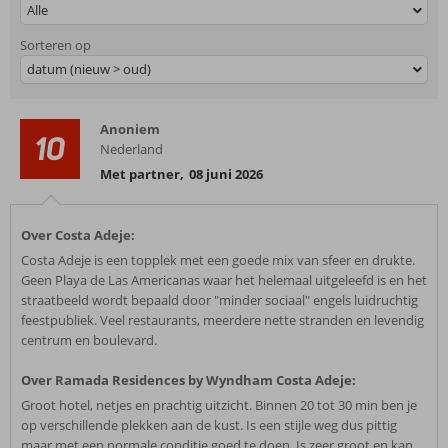
Alle
Sorteren op
datum (nieuw > oud)
Anoniem
10
Nederland
Met partner
,
08 juni 2026
Over Costa Adeje:
Costa Adeje is een topplek met een goede mix van sfeer en drukte.
Geen Playa de Las Americanas waar het helemaal uitgeleefd is en het
straatbeeld wordt bepaald door "minder sociaal" engels luidruchtig
feestpubliek. Veel restaurants, meerdere nette stranden en levendig
centrum en boulevard.
Over Ramada Residences by Wyndham Costa Adeje:
Groot hotel, netjes en prachtig uitzicht. Binnen 20 tot 30 min ben je
op verschillende plekken aan de kust. Is een stijle weg dus pittig
maar met een normale conditie goed te doen. Is zeer groot en kan