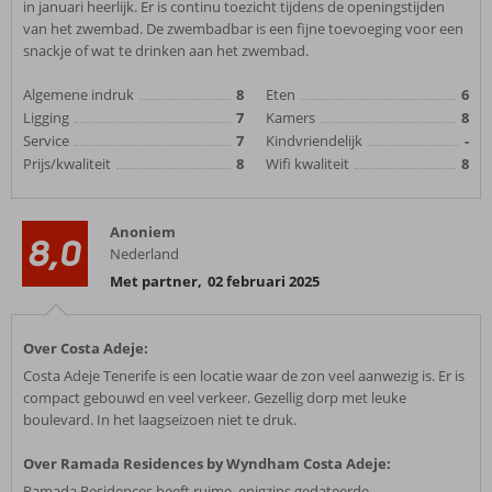
in januari heerlijk. Er is continu toezicht tijdens de openingstijden
van het zwembad. De zwembadbar is een fijne toevoeging voor een
snackje of wat te drinken aan het zwembad.
Algemene indruk
8
Eten
6
Ligging
7
Kamers
8
Service
7
Kindvriendelijk
-
Prijs/kwaliteit
8
Wifi kwaliteit
8
Anoniem
8,0
Nederland
Met partner
,
02 februari 2025
Over Costa Adeje:
Costa Adeje Tenerife is een locatie waar de zon veel aanwezig is. Er is
compact gebouwd en veel verkeer. Gezellig dorp met leuke
boulevard. In het laagseizoen niet te druk.
Over Ramada Residences by Wyndham Costa Adeje:
Ramada Residences heeft ruime, enigzins gedateerde