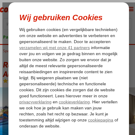
Pakketgarantie
Home
Spanje
Canarische Eilanden
Tenerife
Costa Adeje
Ramada Residences by Wyndham Costa Adeje
Ramada Residences by Wyndham Costa
Adeje
Logies
-
Appartement