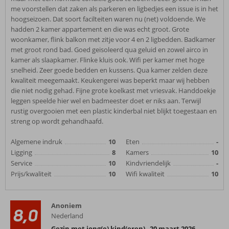
me voorstellen dat zaken als parkeren en ligbedjes een issue is in het
hoogseizoen. Dat soort facilteiten waren nu (net) voldoende. We
hadden 2 kamer appartement en die was echt groot. Grote
woonkamer, flink balkon met zitje voor 4 en 2 ligbedden. Badkamer
met groot rond bad. Goed geisoleerd qua geluid en zowel airco in
kamer als slaapkamer. Flinke kluis ook. Wifi per kamer met hoge
snelheid. Zeer goede bedden en kussens. Qua kamer zelden deze
kwaliteit meegemaakt. Keukengerei was beperkt maar wij hebben
die niet nodig gehad. Fijne grote koelkast met vriesvak. Handdoekje
leggen speelde hier wel en badmeester doet er niks aan. Terwijl
rustig overgooien met een plastic kinderbal niet blijkt toegestaan en
streng op wordt gehandhaafd.
Algemene indruk
10
Eten
-
Ligging
8
Kamers
10
Service
10
Kindvriendelijk
-
Prijs/kwaliteit
10
Wifi kwaliteit
10
Anoniem
8,0
Nederland
Gezin met jong(e) kind(eren)
,
20 maart 2026