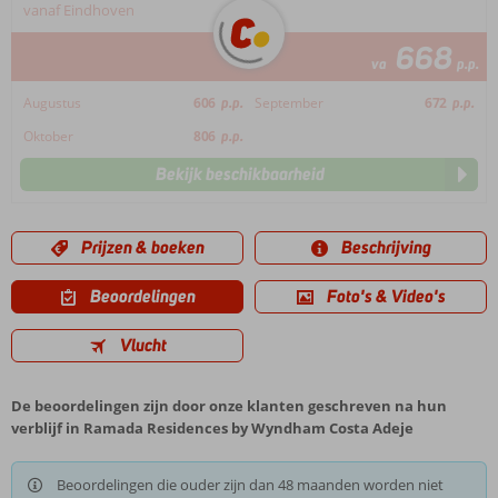
vanaf Eindhoven
668
va
p.p.
Augustus
606
p.p.
September
672
p.p.
Oktober
806
p.p.
Bekijk beschikbaarheid
Prijzen & boeken
Beschrijving
Beoordelingen
Foto's & Video's
Vlucht
De beoordelingen zijn door onze klanten geschreven na hun
verblijf in Ramada Residences by Wyndham Costa Adeje
Beoordelingen die ouder zijn dan 48 maanden worden niet