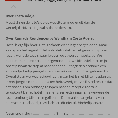
Over Costa Adeje:
Meestal zien de foto's op de website er mooier uit dan de
werkelijkheid. In dit geval is dat andersom.
Over Ramada Residences by Wyndham Costa Adeje:
Hotel is erg fijn hoor. Het is schoon en er is genoeg te doen. Maar...
Pas op als het regent... Het is duidelijk dat ze niet gewend zijn aan
regen, want de tegels waar je over loopt worden spekglad. We
hebben meerdere keren meegemaakt dat we bijna vielen en mijn
zoontje is van de trap af naar beneden uitgegleden ondanks een
griprandje. Eerlijk gezegd snap ik er niks van dat dit zo gebouwd is.
Overal staan wel waarschuwingen, maar het is niet bij te houden als
je met jonge kinderen te maken heb. Overigens zie ik veel reactie dat
het zwaar is om omhoog te lopen naar de receptie zodra je
terugkomt bij het hotel, maar er is een extra ingang halverwege de
tocht omhoog bij de minigolf baan. Dus maak daar gebruik van en
hete scheelt behoorlijk. Wij hebben dit niet als hinderlijk ervaren.
Algemene indruk
8
Eten
-