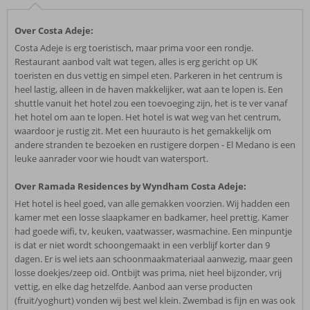
Over Costa Adeje:
Costa Adeje is erg toeristisch, maar prima voor een rondje.
Restaurant aanbod valt wat tegen, alles is erg gericht op UK
toeristen en dus vettig en simpel eten. Parkeren in het centrum is
heel lastig, alleen in de haven makkelijker, wat aan te lopen is. Een
shuttle vanuit het hotel zou een toevoeging zijn, het is te ver vanaf
het hotel om aan te lopen. Het hotel is wat weg van het centrum,
waardoor je rustig zit. Met een huurauto is het gemakkelijk om
andere stranden te bezoeken en rustigere dorpen - El Medano is een
leuke aanrader voor wie houdt van watersport.
Over Ramada Residences by Wyndham Costa Adeje:
Het hotel is heel goed, van alle gemakken voorzien. Wij hadden een
kamer met een losse slaapkamer en badkamer, heel prettig. Kamer
had goede wifi, tv, keuken, vaatwasser, wasmachine. Een minpuntje
is dat er niet wordt schoongemaakt in een verblijf korter dan 9
dagen. Er is wel iets aan schoonmaakmateriaal aanwezig, maar geen
losse doekjes/zeep oid. Ontbijt was prima, niet heel bijzonder, vrij
vettig, en elke dag hetzelfde. Aanbod aan verse producten
(fruit/yoghurt) vonden wij best wel klein. Zwembad is fijn en was ook