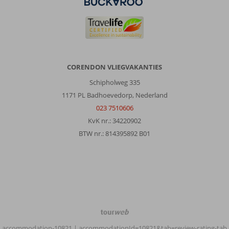
CORENDON VLIEGVAKANTIES
Schipholweg 335
1171 PL Badhoevedorp, Nederland
023 7510606
KvK nr.: 34220902
BTW nr.: 814395892 B01
TourWeb
©
accommodation-10821
| accommodationId=10821&tab=review-rating-tab