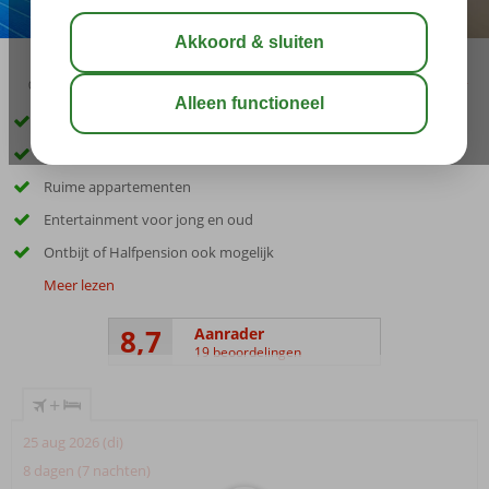
04:20
00:25
aug 28°
C
delen
bewaar
Gelegen op een heuvel met prachtig uitzicht
Op ca. 2 kilometer van Costa Adeje
Ruime appartementen
Entertainment voor jong en oud
Ontbijt of Halfpension ook mogelijk
Meer lezen
8,7
Aanrader
19 beoordelingen
+
25 aug 2026 (di)
8 dagen (7 nachten)