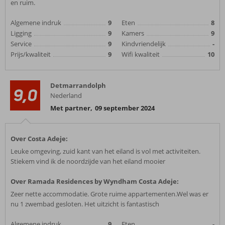
en ruim.
Algemene indruk
9
Eten
8
Ligging
9
Kamers
9
Service
9
Kindvriendelijk
-
Prijs/kwaliteit
9
Wifi kwaliteit
10
Detmarrandolph
9,0
Nederland
Met partner
,
09 september 2024
Over Costa Adeje:
Leuke omgeving, zuid kant van het eiland is vol met activiteiten.
Stiekem vind ik de noordzijde van het eiland mooier
Over Ramada Residences by Wyndham Costa Adeje:
Zeer nette accommodatie. Grote ruime appartementen.Wel was er
nu 1 zwembad gesloten. Het uitzicht is fantastisch
Algemene indruk
9
Eten
-