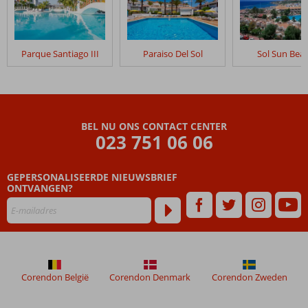
Parque Santiago III
Paraiso Del Sol
Sol Sun Bea
BEL NU ONS CONTACT CENTER
023 751 06 06
GEPERSONALISEERDE NIEUWSBRIEF
ONTVANGEN?
Corendon België
Corendon Denmark
Corendon Zweden