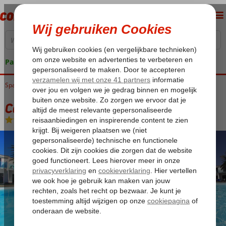
Pakketgarantie
Spanje
Home
Canarische Eilanden
Gran Canaria
Playa del Ingles
Corinto II
Corinto II
Logies
-
Vakantiewoning