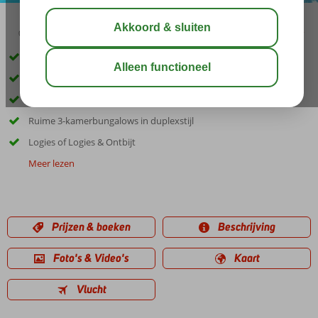
04:20
00:45
aug 28°
C
delen
bewaar
Kleinschalig bungalowcomplex
Vlak bij het strand
Zwembad en een gezellige pool bar
Ruime 3-kamerbungalows in duplexstijl
Logies of Logies & Ontbijt
Meer lezen
Prijzen & boeken
Beschrijving
Foto's & Video's
Kaart
Vlucht