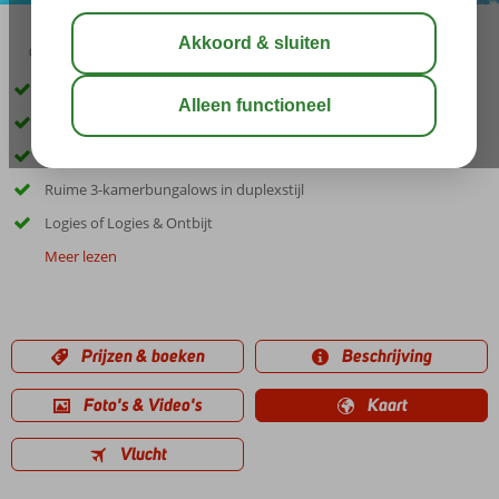
04:20
00:45
aug 28°
C
delen
bewaar
Kleinschalig bungalowcomplex
Vlak bij het strand
Zwembad en een gezellige pool bar
Ruime 3-kamerbungalows in duplexstijl
Logies of Logies & Ontbijt
Meer lezen
Prijzen & boeken
Beschrijving
Foto's & Video's
Kaart
Vlucht