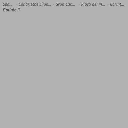
Home
Spanje
Canarische Eilanden
Gran Canaria
Playa del Ingles
Corinto II
Corinto II