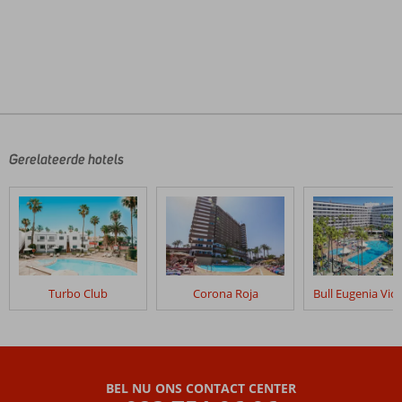
De
beoordelingen
zijn
door
Gerelateerde hotels
onze
klanten
geschreven
na
hun
verblijf
in
Turbo Club
Corona Roja
Corinto
II
Beoordelingen
die
BEL NU ONS CONTACT CENTER
ouder