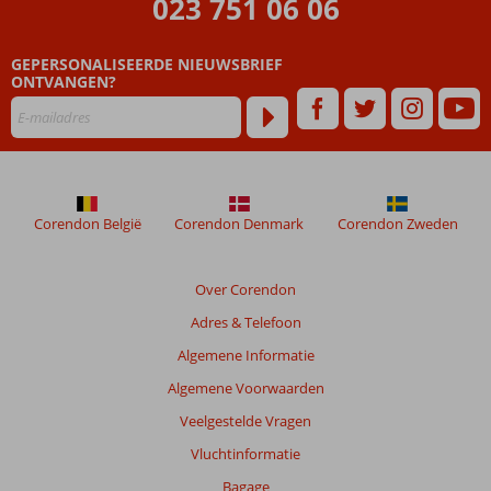
023 751 06 06
zijn
dan
GEPERSONALISEERDE NIEUWSBRIEF
48
ONTVANGEN?
maanden
worden
niet
meer
weergegeven
om
de
Corendon België
Corendon Denmark
Corendon Zweden
relevantie
van
de
Over Corendon
getoonde
Adres & Telefoon
beoordelingen
te
Algemene Informatie
garanderen.
Algemene Voorwaarden
Meer
info
Veelgestelde Vragen
over
Vluchtinformatie
onze
beoordelingen.
Bagage