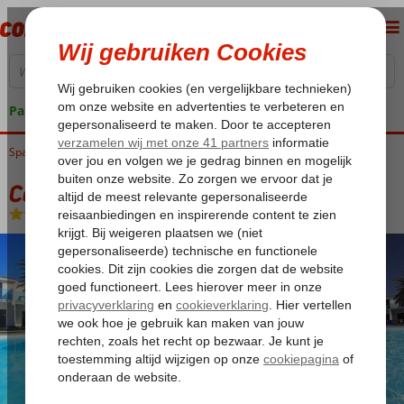
Pakketgarantie
Spanje
Home
Canarische Eilanden
Gran Canaria
Playa del Ingles
Corinto II
Corinto II
Logies
-
Vakantiewoning