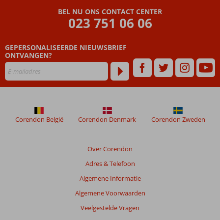
by
BEL NU ONS CONTACT CENTER
Lopesan:
023 751 06 06
ultieme
vakantie
ervaring
GEPERSONALISEERDE NIEUWSBRIEF
ONTVANGEN?
Corendon België
Corendon Denmark
Corendon Zweden
Over Corendon
Adres & Telefoon
Algemene Informatie
Algemene Voorwaarden
Veelgestelde Vragen