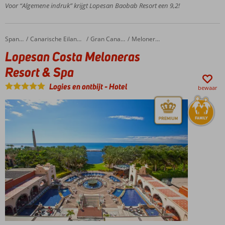
Voor “Algemene indruk” krijgt Lopesan Baobab Resort een 9,2!
5 zwembaden en 2
kinderzwembaden
Halfpension
Lopesan Costa Meloneras Resort & Spa
Home
Spanje
Canarische Eilanden
Gran Canaria
Meloneras
en
Lopesan Costa Meloneras
Volpension
ook
Resort & Spa
mogelijk
Logies en ontbijt
-
Hotel
UNIQUE
bewaar
by
Lopesan:
ultieme
vakantie
ervaring