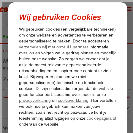
Pakketgarantie
Home
Vakantie reizen
Meloneras
met Hotel
7 aanbiedingen
Filter 7 aanbiedingen
Sorteren op:
Lopesan Baobab Resort
Home
Spanje
Canarische Eilanden
Gran Canaria
Meloneras