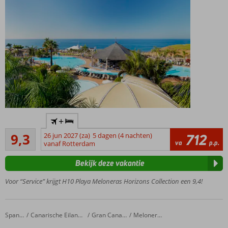
Heerlijk 5-
+
sterrenhotel
Uitstekend
vlak bij het
9,3
26 jun 2027 (za)
5 dagen (4 nachten)
712
42
va
p.p.
strand
vanaf Rotterdam
beoordelingen
Een buffet- en à-
Bekijk deze vakantie
la-
carterestaurants
Voor “Service” krijgt H10 Playa Meloneras Horizons Collection een 9,4!
Ga
zeker
eens
Caybeach Meloneras
Home
Spanje
Canarische Eilanden
Gran Canaria
Meloneras
naar