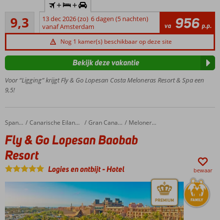
+
+
huurauto
Uitstekend
9,3
13 dec 2026 (zo)
6 dagen (5 nachten)
956
Een top
346
va
p.p.
vanaf Amsterdam
hotel op
beoordelingen
een
Nog 1 kamer(s) beschikbaar op deze site
toplocatie!
"OM
Bekijk deze vakantie
Spa"
Voor “Ligging” krijgt Fly & Go Lopesan Costa Meloneras Resort & Spa een
van
9,5!
3.500
m2
Een
tropische
Fly & Go Lopesan Baobab Resort
Home
Spanje
Canarische Eilanden
Gran Canaria
Meloneras
tuin vol met
Fly & Go Lopesan Baobab
zwembaden
Resort
Ook te
boeken
Logies en ontbijt
-
Hotel
bewaar
o.b.v.
Halfpension