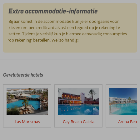
Extra accommodatie-informatie
Bij aankomst in de accommodatie kun je er doorgaans voor
kiezen om per creditcard alvast een tegoed op je rekening te
zetten. Tijdens je verblijf kun je hiermee eenvoudig consumpties
‘op rekening’ bestellen. Wel zo handig!
De
beoordelingen
zijn
door
Gerelateerde hotels
onze
klanten
geschreven
na
hun
verblijf
in
Las Marismas
Cay Beach Caleta
Arena Beac
Tao
Caleta
Mar