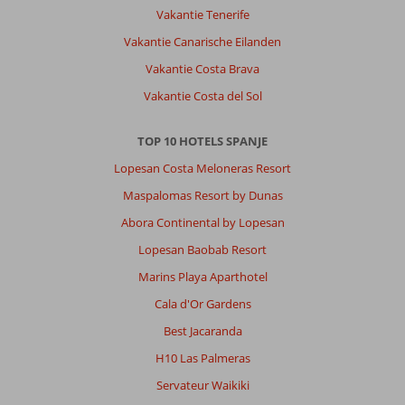
Vakantie Tenerife
Over
Vakantie Canarische Eilanden
Corralejo:
Vakantie Costa Brava
Fijn
eiland,
Vakantie Costa del Sol
niet
te
TOP 10 HOTELS SPANJE
druk,
goede
Lopesan Costa Meloneras Resort
wegen,
Maspalomas Resort by Dunas
Corraleje
is
Abora Continental by Lopesan
een
Lopesan Baobab Resort
leuke
stad
Marins Playa Aparthotel
Cala d'Or Gardens
Over
Tao
Best Jacaranda
Caleta
H10 Las Palmeras
Mar:
Prima
Servateur Waikiki
hotel