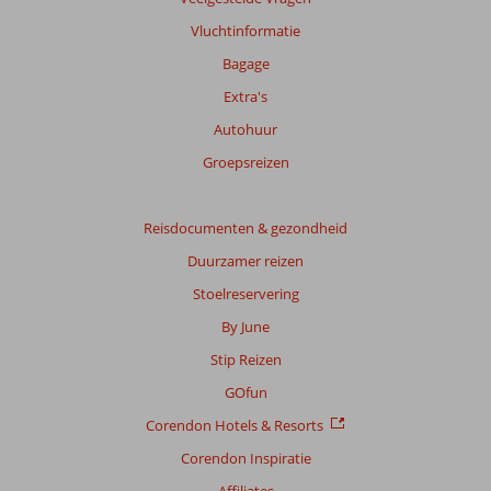
info
Vluchtinformatie
over
onze
Bagage
beoordelingen.
Extra's
Autohuur
Totale
score
Groepsreizen
Gebaseerd
op:
Reisdocumenten & gezondheid
3
Duurzamer reizen
beoordelingen
Stoelreservering
By June
Scoreverdeling
Stip Reizen
Algemene indruk
8,0
Eten
8,0
Ligging
7,3
Kamers
7,3
GOfun
Service
8,0
Kindvriendelijk
-
Corendon Hotels & Resorts
Prijs/kwaliteit
7,7
Wifi kwaliteit
8,0
Corendon Inspiratie
Ervaringen