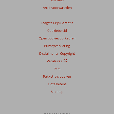
Affiliates
van
onze
*Actievoorwaarden
klanten
Taal
Laagste Prijs Garantie
Nederlands (NL) (3)
Cookiebeleid
Filter
reisgezelschap
Open cookievoorkeuren
Alle
Privacyverklaring
Sorteren
Disclaimer en Copyright
op
Vacatures
datum (nieuw > oud)
Pers
Pakketreis boeken
Petrus
8,0
Hotelketens
Nederland
Met partner
Sitemap
,
26 mei 2026