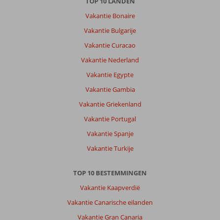
TOP 10 LANDEN
Over
Corralejo:
Vakantie Bonaire
Corraleja
Vakantie Bulgarije
is
Vakantie Curacao
levendig
en
Vakantie Nederland
gezellig
Vakantie Egypte
en
waar
Vakantie Gambia
we
Vakantie Griekenland
al
vaker
Vakantie Portugal
zijn
Vakantie Spanje
geweest
Vakantie Turkije
Over
Tao
TOP 10 BESTEMMINGEN
Caleta
Mar:
Vakantie Kaapverdië
Te
Vakantie Canarische eilanden
ver
van
Vakantie Gran Canaria