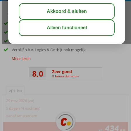
04:30
00:45
aug 27°
C
delen
bewaar
Kleinschalig boutique hotel
Direct aan het strand
Centrum van Corralejo op loopafstand
Verblijf o.b.v. Logies & Ontbijt ook mogelijk
Meer lezen
8,0
Zeer goed
3 beoordelingen
+
29 nov 2026 (zo)
5 dagen (4 nachten)
vanaf Amsterdam
434
va
p.p.