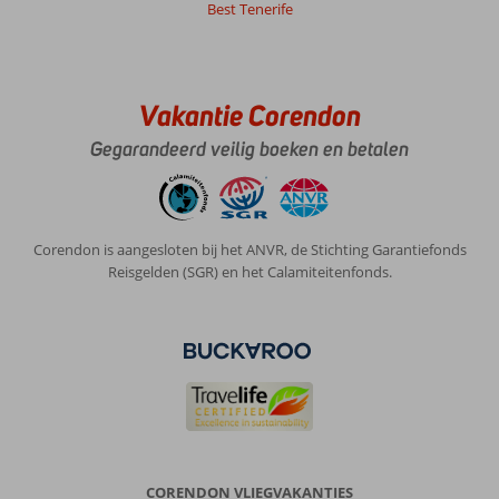
Best Tenerife
al
de
rand
van
de
Vakantie Corendon
stad,
Gegarandeerd veilig boeken en betalen
mooi
gelegen
aan
het
water
Corendon is aangesloten bij het ANVR, de Stichting Garantiefonds
Reisgelden (SGR) en het Calamiteitenfonds.
Algemene indruk
8
Eten
8
Ligging
8
Kamers
7
Service
8
Kindvriendelijk
-
Prijs/kwaliteit
8
Wifi kwaliteit
8
Hendrik
8,0
Nederland
Met partner
,
CORENDON VLIEGVAKANTIES
23 november 2024