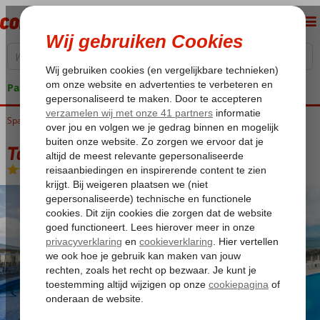
Pakketgarantie
Spanje
Home
Canarische Eilanden
Fuerteventura
Corralejo
Tao Caleta Mar
Tao Caleta Mar
Logies
-
Hotel