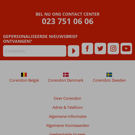
Beoordelingen
BEL NU ONS CONTACT CENTER
die
023 751 06 06
ouder
zijn
GEPERSONALISEERDE NIEUWSBRIEF
dan
ONTVANGEN?
48
maanden
worden
niet
meer
weergegeven
om
Corendon België
Corendon Denmark
Corendon Zweden
de
relevantie
van
Over Corendon
de
Adres & Telefoon
getoonde
beoordelingen
Algemene Informatie
te
Algemene Voorwaarden
garanderen.
Meer
Veelgestelde Vragen