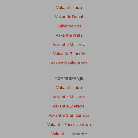
centrum
Vakantie Ibiza
en
op
Vakantie Dubai
een
Vakantie Kos
punt
waar
Vakantie Kreta
het
Vakantie Mallorca
altijd
waait.
Vakantie Tenerife
Vakantie Zakynthos
Algemene indruk
8
Eten
8
Ligging
5
Kamers
8
Service
8
Kindvriendelijk
-
TOP 10 SPANJE
Prijs/kwaliteit
7
Wifi kwaliteit
7
Vakantie Ibiza
Vakantie Mallorca
Anoniem
8,0
Vakantie El Arenal
Nederland
Vakantie Gran Canaria
Met partner
,
Vakantie Fuerteventura
07 april 2026
Vakantie Lanzarote