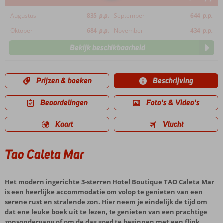
Augustus
835
p.p.
September
644
p.p.
Oktober
684
p.p.
November
434
p.p.
Bekijk beschikbaarheid
Prijzen & boeken
Beschrijving
Beoordelingen
Foto's & Video's
Kaart
Vlucht
Tao Caleta Mar
Het modern ingerichte 3-sterren Hotel Boutique TAO Caleta Mar
is een heerlijke accommodatie om volop te genieten van een
serene rust en stralende zon. Hier neem je eindelijk de tijd om
dat ene leuke boek uit te lezen, te genieten van een prachtige
zonsondergang of om de dag goed te beginnen met een flink