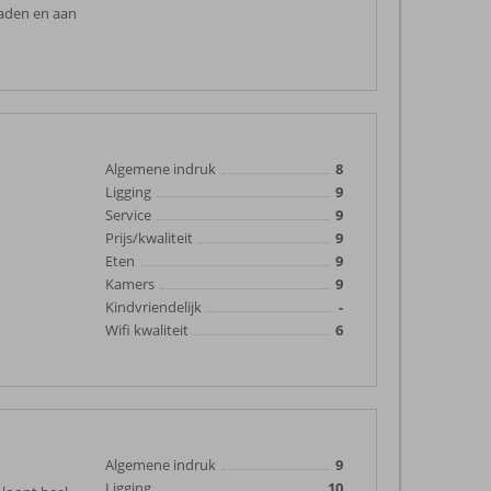
baden en aan
Algemene indruk
8
Ligging
9
Service
9
Prijs/kwaliteit
9
Eten
9
Kamers
9
Kindvriendelijk
-
Wifi kwaliteit
6
Algemene indruk
9
Ligging
10