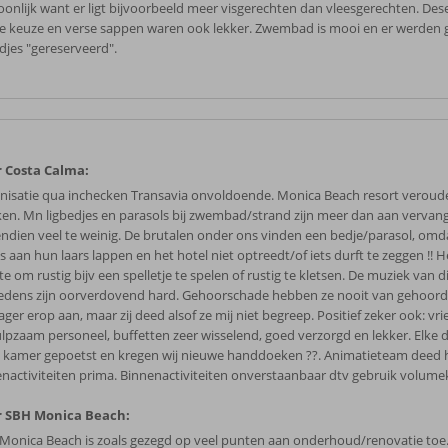
oonlijk want er ligt bijvoorbeeld meer visgerechten dan vleesgerechten. Des
e keuze en verse sappen waren ook lekker. Zwembad is mooi en er werden 
edjes "gereserveerd".
 Costa Calma:
nisatie qua inchecken Transavia onvoldoende. Monica Beach resort veroud
ken. Mn ligbedjes en parasols bij zwembad/strand zijn meer dan aan vervang
ndien veel te weinig. De brutalen onder ons vinden een bedje/parasol, omd
s aan hun laars lappen en het hotel niet optreedt/of iets durft te zeggen !! 
e om rustig bijv een spelletje te spelen of rustig te kletsen. De muziek van d
edens zijn oorverdovend hard. Gehoorschade hebben ze nooit van gehoord
er erop aan, maar zij deed alsof ze mij niet begreep. Positief zeker ook: vri
lpzaam personeel, buffetten zeer wisselend, goed verzorgd en lekker. Elke 
 kamer gepoetst en kregen wij nieuwe handdoeken ??. Animatieteam deed 
enactiviteiten prima. Binnenactiviteiten onverstaanbaar dtv gebruik volume
 SBH Monica Beach:
Monica Beach is zoals gezegd op veel punten aan onderhoud/renovatie toe