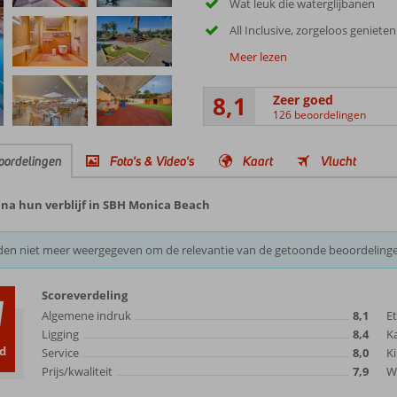
Wat leuk die waterglijbanen
All Inclusive, zorgeloos genieten
Meer lezen
8,1
Zeer goed
126 beoordelingen
oordelingen
Foto's & Video's
Kaart
Vlucht
 na hun verblijf in SBH Monica Beach
den niet meer weergegeven om de relevantie van de getoonde beoordeling
Scoreverdeling
1
Algemene indruk
8,1
E
Ligging
8,4
K
d
Service
8,0
Ki
Prijs/kwaliteit
7,9
Wi