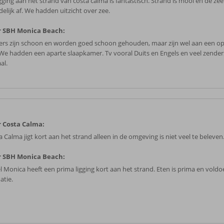
gging aan het strand van costa calma is fantastisch. Strand is mooi en de zee
delijk af. We hadden uitzicht over zee.
 SBH Monica Beach:
rs zijn schoon en worden goed schoon gehouden, maar zijn wel aan een o
 We hadden een aparte slaapkamer. Tv vooral Duits en Engels en veel zende
al.
 Costa Calma:
 Calma jigt kort aan het strand alleen in de omgeving is niet veel te beleven
 SBH Monica Beach:
l Monica heeft een prima ligging kort aan het strand. Eten is prima en vold
atie.