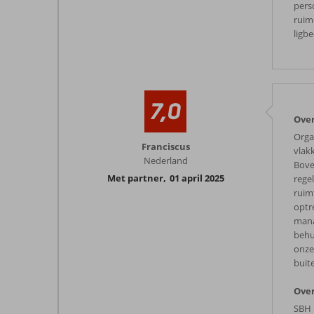
pers
ruim
ligb
7,0
Over
Orga
Franciscus
vlak
Nederland
Bove
Met partner
,
01 april 2025
regel
ruimt
optr
manag
behu
onze
buit
Over
SBH 