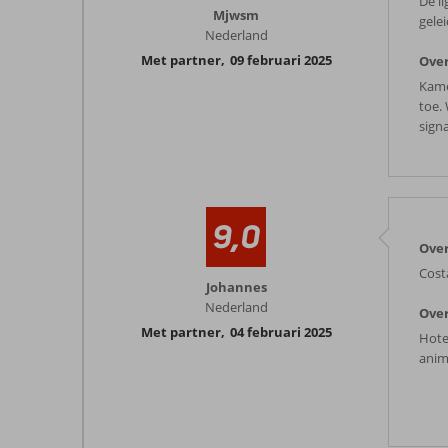
De li
Mjwsm
gelei
Nederland
Met partner
,
09 februari 2025
Over
Kame
toe.
signa
9,0
Over
Costa
Johannes
Nederland
Over
Met partner
,
04 februari 2025
Hote
anim