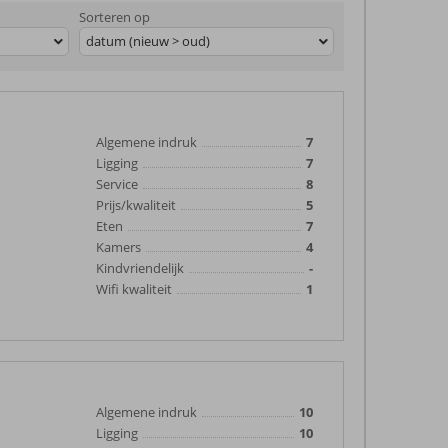
Sorteren op
datum (nieuw > oud)
Algemene indruk
7
Ligging
7
Service
8
Prijs/kwaliteit
5
Eten
7
Kamers
4
Kindvriendelijk
-
Wifi kwaliteit
1
Algemene indruk
10
Ligging
10