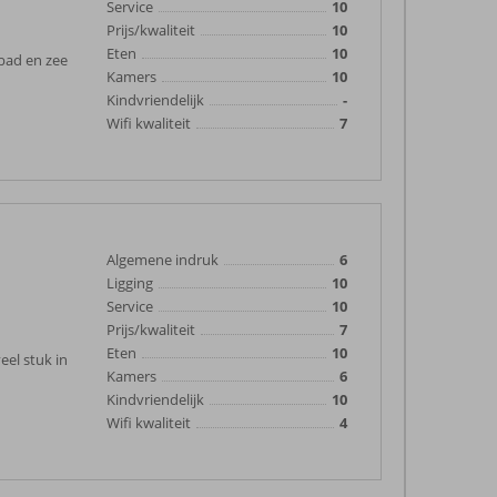
Service
10
Prijs/kwaliteit
10
Eten
10
bad en zee
Kamers
10
Kindvriendelijk
-
Wifi kwaliteit
7
Algemene indruk
6
Ligging
10
Service
10
Prijs/kwaliteit
7
Eten
10
el stuk in
Kamers
6
Kindvriendelijk
10
Wifi kwaliteit
4