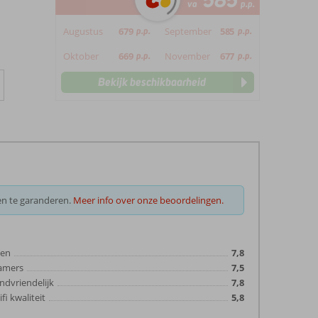
585
va
p.p.
Augustus
679
p.p.
September
585
p.p.
Oktober
669
p.p.
November
677
p.p.
Bekijk beschikbaarheid
en te garanderen.
Meer info over onze beoordelingen.
ten
7,8
amers
7,5
ndvriendelijk
7,8
fi kwaliteit
5,8