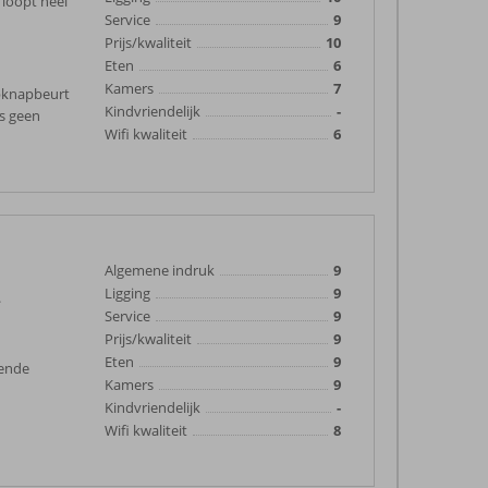
 loopt heel
Service
9
Prijs/kwaliteit
10
Eten
6
Kamers
7
pknapbeurt
Kindvriendelijk
-
rs geen
Wifi kwaliteit
6
Algemene indruk
9
Ligging
9
.
Service
9
Prijs/kwaliteit
9
Eten
9
oende
Kamers
9
Kindvriendelijk
-
Wifi kwaliteit
8