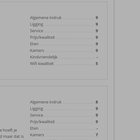
Algemene indruk
9
Ligging
9
Service
9
Prijs/kwaliteit
9
Eten
9
Kamers
9
Kindvriendelijk
-
Wifi kwaliteit
5
Algemene indruk
8
Ligging
9
Service
9
Prijs/kwaliteit
9
Eten
-
e hoeft je
Kamers
7
ed maar dat is