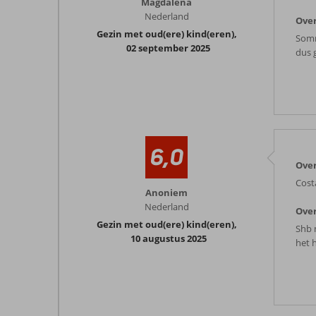
Magdalena
Nederland
Over
Gezin met oud(ere) kind(eren)
,
Somm
02 september 2025
dus 
6,0
Over
Cost
Anoniem
Nederland
Over
Gezin met oud(ere) kind(eren)
,
Shb 
10 augustus 2025
het h