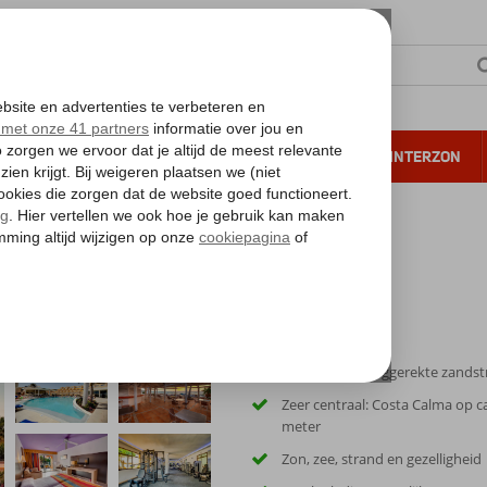
NTIE
VERRE REIZEN
ALL INCLUSIVE
WINTERZON
 annuleren*
SBH Monica Beach
Loop zo het langgerekte zands
Zeer centraal: Costa Calma op c
meter
Zon, zee, strand en gezelligheid