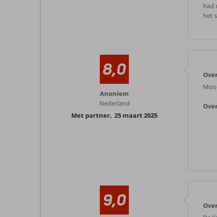
had 
het 
8,0
Over
Mooi
Anoniem
Nederland
Over
Met partner
,
25 maart 2025
.
9,0
Over