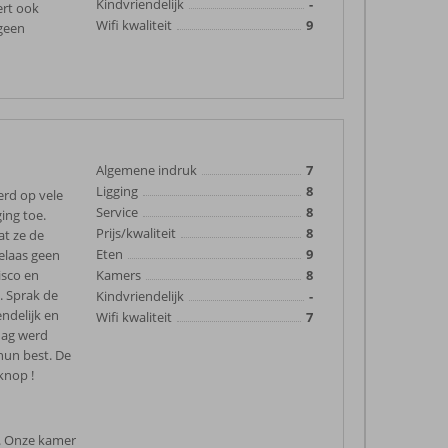
Kindvriendelijk
-
ert ook
Wifi kwaliteit
9
geen
Algemene indruk
7
Ligging
8
erd op vele
Service
8
ing toe.
Prijs/kwaliteit
8
at ze de
Eten
9
Helaas geen
isco en
Kamers
8
. Sprak de
Kindvriendelijk
-
endelijk en
Wifi kwaliteit
7
dag werd
hun best. De
knop !
. Onze kamer