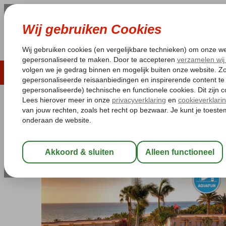
LAST MINUTE
ZOMER 2026
ZONVAKA
Pakketgarantie
Laagsteprijsgarantie*
Gratis
Spanje
Home
Canarische Eilanden
Fuerteventura
Costa Calma
SBH Monica Beach
All Inclusive
-
Aparthotel