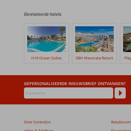
geschreven
na
Gerelateerde hotels
hun
verblijf
in
SBH
Monica
Beach
H10 Ocean Suites
SBH Maxorata Resort
Pla
Beoordelingen
die
ouder
zijn
dan
GEPERSONALISEERDE NIEUWSBRIEF ONTVANGEN?
48
maanden
worden
niet
meer
weergegeven
Over Corendon
Reisdocum
om
de
Adres & Telefoon
Duurzamer 