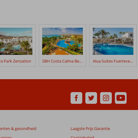
ya Park Zensation
SBH Costa Calma Beach Resort
Alua Suites Fuerteventura
enten & gezondheid
Laagste Prijs Garantie
reizen
Cookiebeleid