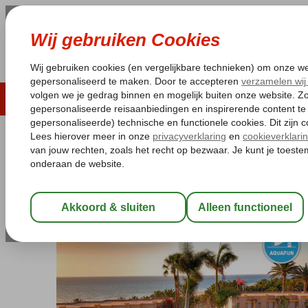
LAST MINUTE
ZOMER 2026
ZONVAKA
Pakketgarantie
Laagsteprijsgarantie*
Gratis
Spanje
Home
Canarische Eilanden
Fuerteventura
Costa Calma
SBH Monica Beach
All Inclusive
-
Aparthotel