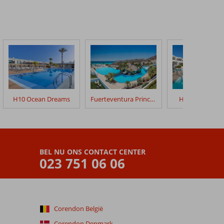
H10 Ocean Dreams
Fuerteventura Princess
H10 Ocean Du
BEL NU ONS CONTACT CENTER
023 751 06 06
Corendon België
Corendon Denmark