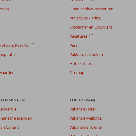
ering
Open cookievoorkeuren
Privacyverklaring
Disclaimer en Copyright
Vacatures
otels & Resorts
Pers
nspiratie
Pakketreis boeken
Hotelketens
waarden
Sitemap
7,8
ESTEMMINGEN
7,5
TOP 10 SPANJE
lijk
7,8
aapverdië
Vakantie Ibiza
it
5,8
narische eilanden
Vakantie Mallorca
ran Canaria
Vakantie El Arenal
Filter reisgezelschap
Sorteren op