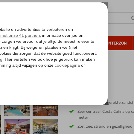
NTIE
VERRE REIZEN
ALL INCLUSIVE
WINTERZON
 annuleren*
SBH Monica Beach
Loop zo het langgerekte zands
Zeer centraal: Costa Calma op c
meter
Zon, zee, strand en gezelligheid