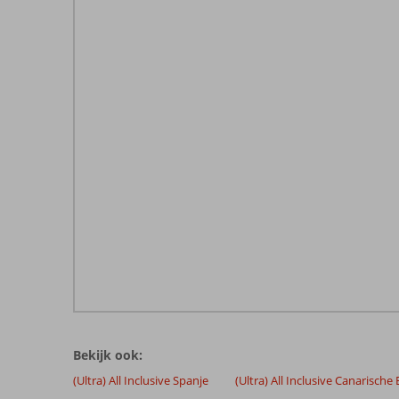
De
beoordelingen
zijn
Bekijk ook:
door
onze
(Ultra) All Inclusive Spanje
(Ultra) All Inclusive Canarische
klanten