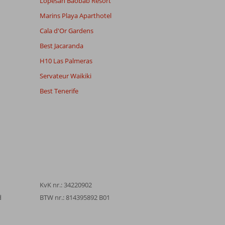
Lopesan Baobab Resort
Marins Playa Aparthotel
Cala d'Or Gardens
Best Jacaranda
H10 Las Palmeras
Servateur Waikiki
Best Tenerife
KvK nr.: 34220902
d
BTW nr.: 814395892 B01