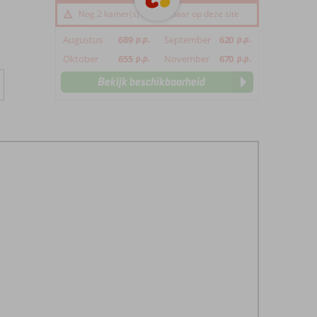
Nog 2 kamer(s) beschikbaar op deze site
Augustus
689
p.p.
September
620
p.p.
Oktober
655
p.p.
November
670
p.p.
Bekijk beschikbaarheid