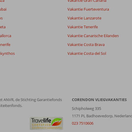
iza
Vakantie Gran Canaria
Alle
datum (nieuw > oud)
ubai
Vakantie Fuerteventura
os
Vakantie Lanzarote
eta
Vakantie Tenerife
allorca
Vakantie Canarische Eilanden
nerife
Vakantie Costa Brava
akynthos
Vakantie Costa del Sol
et ANVR, de Stichting Garantiefonds
CORENDON VLIEGVAKANTIES
iteitenfonds.
Schipholweg 335
1171 PL Badhoevedorp, Nederlan
023 7510606