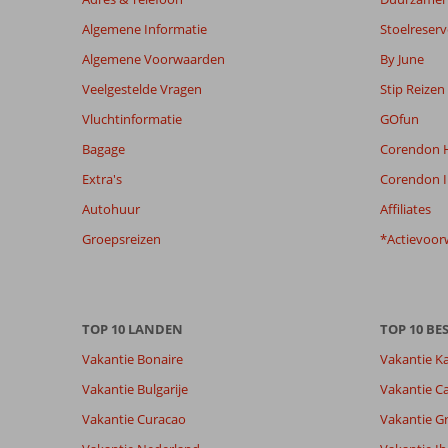
relevantie
Algemene Informatie
Stoelreserv
van
de
Algemene Voorwaarden
By June
getoonde
Veelgestelde Vragen
Stip Reizen
beoordelingen
te
Vluchtinformatie
GOfun
garanderen.
Bagage
Corendon H
Meer
info
Extra's
Corendon I
over
Autohuur
Affiliates
onze
beoordelingen.
Groepsreizen
*Actievoor
Totale score
Scoreverdeling
8,1
Algemene indruk
8,1
Eten
Gebaseerd op:
TOP 10 LANDEN
Ligging
8,4
TOP 10 B
Kamers
126
Zeer goed
Service
8,0
Kindvriende
Vakantie Bonaire
Vakantie K
beoordelingen
Prijs/kwaliteit
7,9
Wifi kwalite
Vakantie Bulgarije
Vakantie Ca
Vakantie Curacao
Vakantie G
Ervaringen
Taal