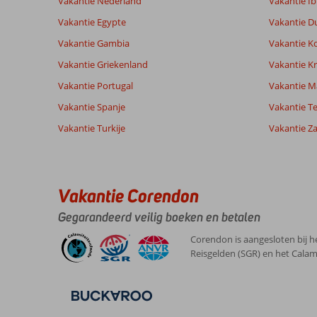
Vakantie Nederland
Vakantie Ib
van onze
Nederlands (NL) (105)
klanten
Vakantie Egypte
Vakantie D
Vakantie Gambia
Vakantie K
8,0
Vakantie Griekenland
Vakantie Kr
Over
Algemene indruk
8
Vakantie Portugal
Vakantie M
Costa
Ligging
10
Vakantie Spanje
Cornelialouise
Vakantie Te
Calma:
Service
10
Nederland
Prijs/kwaliteit
9
Heerlijke
Vakantie Turkije
Vakantie Z
Gezin met oud(ere) kind(eren)
Eten
9
plek
,
om
Kamers
4
07 juli 2026
te
Kindvriendelijk
9
relaxen
Wifi kwaliteit
4
Vakantie Corendon
en
even
Gegarandeerd veilig boeken en betalen
tot
rust
Corendon is aangesloten bij h
te
Reisgelden (SGR) en het Calam
komen!
Over
SBH