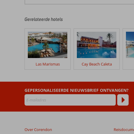
De
beoordelingen
zijn
door
Gerelateerde hotels
onze
klanten
geschreven
na
hun
verblijf
in
Las Marismas
Cay Beach Caleta
Bristol
Hesperia
Playa
GEPERSONALISEERDE NIEUWSBRIEF ONTVANGEN?
Beoordelingen
die
ouder
zijn
dan
48
Over Corendon
Reisdocum
maanden