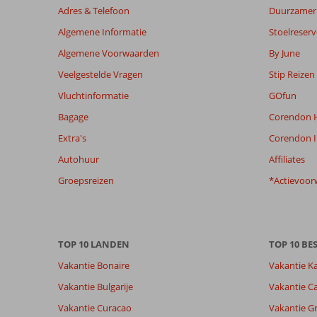
worden
Adres & Telefoon
Duurzamer 
niet
Algemene Informatie
Stoelreserv
meer
weergegeven
Algemene Voorwaarden
By June
om
Veelgestelde Vragen
Stip Reizen
de
relevantie
Vluchtinformatie
GOfun
van
Bagage
Corendon H
de
getoonde
Extra's
Corendon I
beoordelingen
Autohuur
Affiliates
te
garanderen.
Groepsreizen
*Actievoor
Meer
info
over
onze
TOP 10 LANDEN
TOP 10 B
beoordelingen.
Vakantie Bonaire
Vakantie K
Totale score
Scoreverdeling
8,3
Vakantie Bulgarije
Vakantie Ca
Algemene indruk
8,3
Eten
Gebaseerd op:
Vakantie Curacao
Vakantie G
Ligging
8,1
Kamers