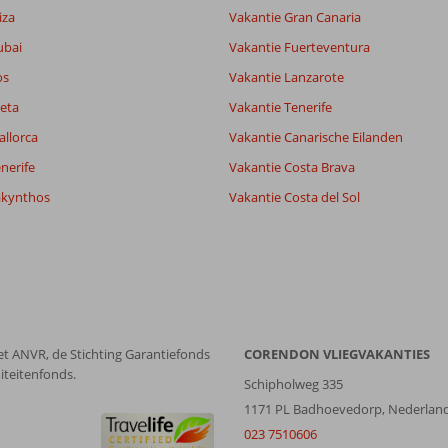
lijk
7,3
iza
Vakantie Gran Canaria
it
7,9
ubai
Vakantie Fuerteventura
os
Vakantie Lanzarote
Filter reisgezelschap
Sorteren op
eta
Vakantie Tenerife
Alle
datum (nieuw > oud)
allorca
Vakantie Canarische Eilanden
nerife
Vakantie Costa Brava
akynthos
Vakantie Costa del Sol
et ANVR, de Stichting Garantiefonds
CORENDON VLIEGVAKANTIES
iteitenfonds.
Schipholweg 335
1171 PL Badhoevedorp, Nederlan
023 7510606