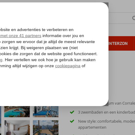
NTIE
VERRE REIZEN
ALL INCLUSIVE
WINTERZON
 annuleren*
tol Hesperia Playa
Vlak bij het centrum van Corral
3 zwembaden en een kinderba
New style: comfortabele, mode
appartementen