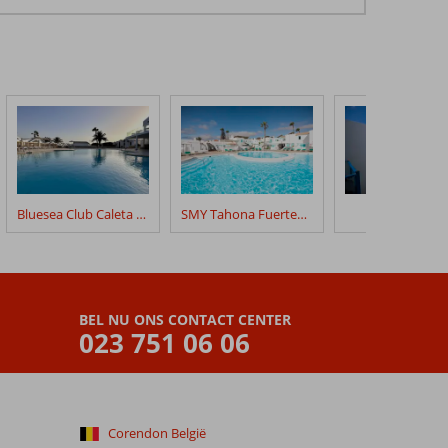
Bluesea Club Caleta Dorada (ex. Club Caleta Dorada)
SMY Tahona Fuerteventura
Tao El Cotill
BEL NU ONS CONTACT CENTER
023 751 06 06
Corendon België