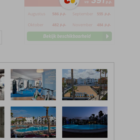
391
va
p.p.
Augustus
586
p.p.
September
555
p.p.
Oktober
482
p.p.
November
484
p.p.
Bekijk beschikbaarheid