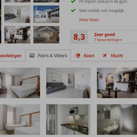
Fit blijven doe je in de gym
Met ontbijt ook mogelijk
Meer lezen
8,3
Zeer goed
7 beoordelingen
oordelingen
Foto's & Video's
Kaart
Vlucht