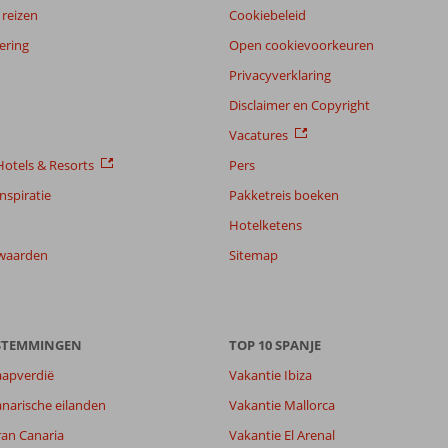
reizen
Cookiebeleid
ering
Open cookievoorkeuren
Privacyverklaring
Disclaimer en Copyright
Vacatures
otels & Resorts
Pers
nspiratie
Pakketreis boeken
Hotelketens
waarden
Sitemap
ESTEMMINGEN
TOP 10 SPANJE
aapverdië
Vakantie Ibiza
narische eilanden
Vakantie Mallorca
8,0
ran Canaria
Vakantie El Arenal
7,4