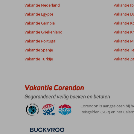
7
Zeer goed
Service
7,9
Kindvriende
Vakantie Nederland
Vakantie Ib
beoordelingen
Prijs/kwaliteit
8,3
Wifi kwalite
Vakantie Egypte
Vakantie D
Vakantie Gambia
Vakantie K
Ervaringen
Taal
Vakantie Griekenland
Vakantie Kr
van onze
Nederlands (NL) (7)
Vakantie Portugal
klanten
Vakantie M
Vakantie Spanje
Vakantie Te
Vakantie Turkije
Vakantie Z
7,0
Over
Algemene indruk
7
Corralejo:
Ligging
7
Mark
Service
5
Gezellig
Nederland
Vakantie Corendon
Prijs/kwaliteit
7
stadje
Met partner
Eten
-
met
Gegarandeerd veilig boeken en betalen
,
prima
Kamers
7
10 maart 2024
restaurants
Kindvriendelijk
-
Corendon is aangesloten bij h
en
Wifi kwaliteit
5
Reisgelden (SGR) en het Calam
een
leuke
boulevard