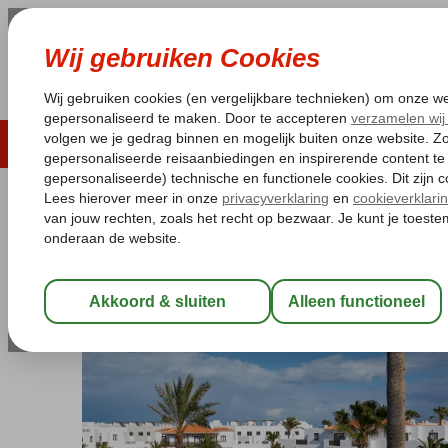
LAST MINUTE
ZOMER 2026
ZONVAKA
Pakketgarantie
Laagsteprijsgarantie*
Gratis
Spanje
Home
Canarische Eilanden
Fuerteventura
Corralejo
Bris
Bristol Hesperia Playa
Logies
-
Appartement