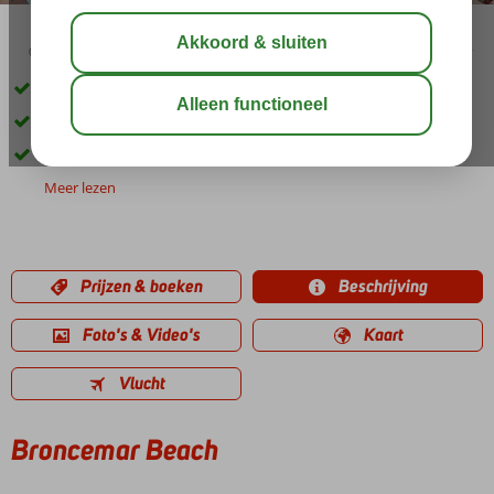
04:30
00:15
aug 27°
C
delen
bewaar
Vlak bij het centrum en strand
Comfortabele 2-kamerappartementen
All Inclusive ook mogelijk!
Meer lezen
Prijzen & boeken
Beschrijving
Foto's & Video's
Kaart
Vlucht
Broncemar Beach