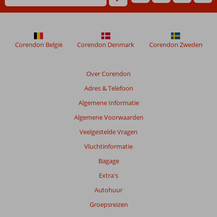
niet
meer
weergegeven
om
de
Corendon België
Corendon Denmark
Corendon Zweden
relevantie
van
de
Over Corendon
getoonde
Adres & Telefoon
beoordelingen
te
Algemene Informatie
garanderen.
Algemene Voorwaarden
Meer
info
Veelgestelde Vragen
over
Vluchtinformatie
onze
beoordelingen.
Bagage
Extra's
Autohuur
Groepsreizen