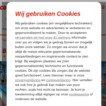
Pakketgarantie
Home
Spanje
Canarische Eilanden
Fuerteventura
Caleta de Fuste
Broncemar Beach
Broncemar Beach
Logies
-
Appartement