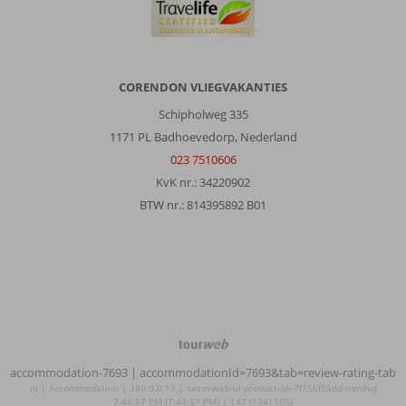
CORENDON VLIEGVAKANTIES
Schipholweg 335
1171 PL Badhoevedorp, Nederland
023 7510606
KvK nr.: 34220902
BTW nr.: 814395892 B01
TourWeb
©
accommodation-7693
| accommodationId=7693&tab=review-rating-tab
NetMatch
nl | Accommodation | 380.0.0.13 | netm-web-ui-production-7f756f55dd-mm9vq
7:44:57 PM (7:44:57 PM) | 147 (134|105)