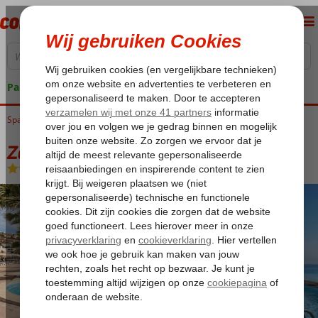
Pakketgarantie
Spanje
Home
Balearen
Mallorca
Santa Ponsa
Zafiro Rey Don Jaime
Zafiro Rey Don Jaime
Logies en ontbijt
-
Hotel