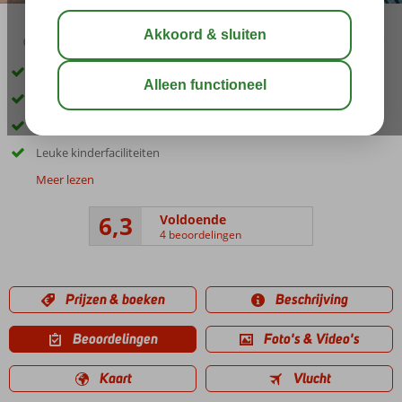
02:30
00:30
aug 30°
C
delen
bewaar
Stijlvol modern hotel met spa
Gratis wifi
Zwembad en restaurant voor volwassenen
Leuke kinderfaciliteiten
Meer lezen
6,3
Voldoende
4 beoordelingen
Prijzen & boeken
Beschrijving
Beoordelingen
Foto's & Video's
Kaart
Vlucht