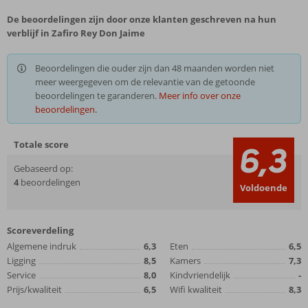
De beoordelingen zijn door onze klanten geschreven na hun
verblijf in Zafiro Rey Don Jaime
Beoordelingen die ouder zijn dan 48 maanden worden niet
meer weergegeven om de relevantie van de getoonde
beoordelingen te garanderen.
Meer info over onze
beoordelingen.
Totale score
6,3
Gebaseerd op:
4
beoordelingen
Voldoende
Scoreverdeling
Algemene indruk
6,3
Eten
6,5
Ligging
8,5
Kamers
7,3
Service
8,0
Kindvriendelijk
-
Prijs/kwaliteit
6,5
Wifi kwaliteit
8,3