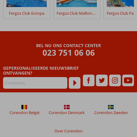
Fergus Club Europa
Fergus Club Mallorca Waterpark
BEL NU ONS CONTACT CENTER
023 751 06 06
GEPERSONALISEERDE NIEUWSBRIEF
ONTVANGEN?
Corendon België
Corendon Denmark
Corendon Zweden
Over Corendon