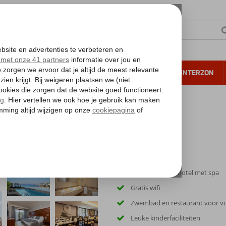
NTIE
VERRE REIZEN
ALL INCLUSIVE
WINTERZON
 annuleren*
ime
Stijlvol modern hotel met spa
Gratis wifi
Zwembad en restaurant voor v
Leuke kinderfaciliteiten