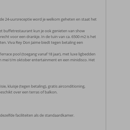
ij de 24-uursreceptie word je welkom geheten en staat het
het buffetrestaurant kun je ook genieten van show
recht voor een drankje. In de tuin van ca. 6500 m2 is het
en. Viva Rey Don Jaime biedt tegen betaling een
Terrace pool (toegang vanaf 18 jaar), met luxe ligbedden
van mei t/m oktober entertainment en een minidisco. Het
ie, kluisje (tegen betaling), gratis airconditioning,
beschikt over een terras of balkon.
ezelfde faciliteiten als de standaardkamer.