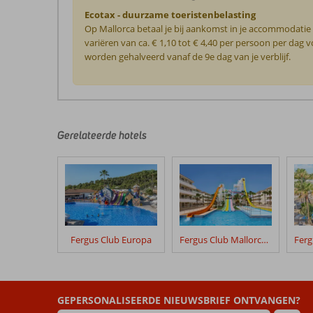
Ecotax - duurzame toeristenbelasting
Op Mallorca betaal je bij aankomst in je accommodatie
variëren van ca. € 1,10 tot € 4,40 per persoon per da
worden gehalveerd vanaf de 9e dag van je verblijf.
De
beoordelingen
zijn
door
Gerelateerde hotels
onze
klanten
geschreven
na
hun
verblijf
in
Fergus Club Europa
Fergus Club Mallorca Waterpark
Zafiro
Rey
Don
Jaime
GEPERSONALISEERDE NIEUWSBRIEF ONTVANGEN?