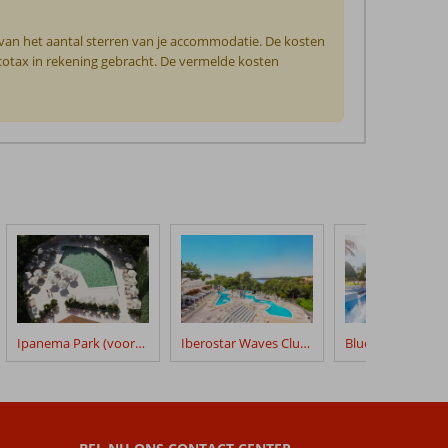
 van het aantal sterren van je accommodatie. De kosten
ecotax in rekening gebracht. De vermelde kosten
Ipanema Park (voorheen Ipanema Park & Beach)
Iberostar Waves Club Cala Barca
Bluesea Club Mar