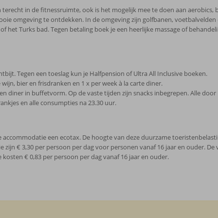
terecht in de fitnessruimte, ook is het mogelijk mee te doen aan aerobics, be
 mooie omgeving te ontdekken. In de omgeving zijn golfbanen, voetbalvelden
of het Turks bad. Tegen betaling boek je een heerlijke massage of behandeli
ntbijt. Tegen een toeslag kun je Halfpension of Ultra All Inclusive boeken.
 wijn, bier en frisdranken en 1 x per week à la carte diner.
00) en diner in buffetvorm. Op de vaste tijden zijn snacks inbegrepen. Alle doo
rankjes en alle consumpties na 23.30 uur.
n je accommodatie een ecotax. De hoogte van deze duurzame toeristenbelasting
e zijn € 3,30 per persoon per dag voor personen vanaf 16 jaar en ouder. D
de kosten € 0,83 per persoon per dag vanaf 16 jaar en ouder.