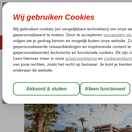
LAST MINUTE
ZOMER 2026
ZONVAKA
Pakketgarantie
Laagsteprijsgarantie*
Gratis
Spanje
Home
Balearen
Mallorca
Santa Ponsa
Zafiro Rey Don Ja
Zafiro Rey Don Jaime
Logies en ontbijt
-
Hotel