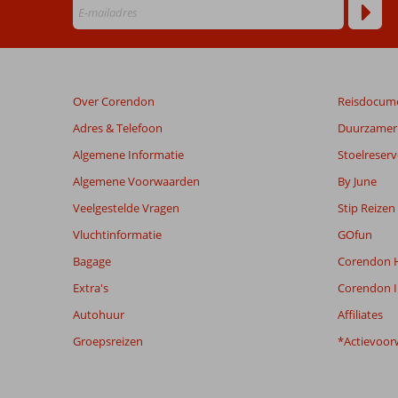
Beoordelingen
die
ouder
zijn
dan
Over Corendon
Reisdocum
48
maanden
Adres & Telefoon
Duurzamer 
worden
Algemene Informatie
Stoelreserv
niet
meer
Algemene Voorwaarden
By June
weergegeven
Veelgestelde Vragen
Stip Reizen
om
de
Vluchtinformatie
GOfun
relevantie
Bagage
Corendon H
van
de
Extra's
Corendon I
getoonde
Autohuur
Affiliates
beoordelingen
te
Groepsreizen
*Actievoor
garanderen.
Meer
info