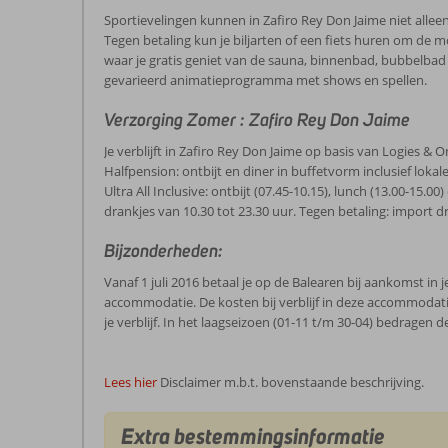
Sportievelingen kunnen in Zafiro Rey Don Jaime niet alleen 
Tegen betaling kun je biljarten of een fiets huren om de
waar je gratis geniet van de sauna, binnenbad, bubbelbad 
gevarieerd animatieprogramma met shows en spellen.
Verzorging Zomer : Zafiro Rey Don Jaime
Je verblijft in Zafiro Rey Don Jaime op basis van Logies & O
Halfpension: ontbijt en diner in buffetvorm inclusief lokale
Ultra All Inclusive: ontbijt (07.45-10.15), lunch (13.00-15.
drankjes van 10.30 tot 23.30 uur. Tegen betaling: import d
Bijzonderheden:
Vanaf 1 juli 2016 betaal je op de Balearen bij aankomst i
accommodatie. De kosten bij verblijf in deze accommodati
je verblijf. In het laagseizoen (01-11 t/m 30-04) bedragen 
Lees hier
Disclaimer m.b.t. bovenstaande beschrijving.
Extra bestemmingsinformatie