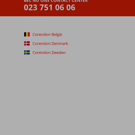
BEL NU ONS CONTACT CENTER
023 751 06 06
Corendon België
Corendon Denmark
Corendon Zweden