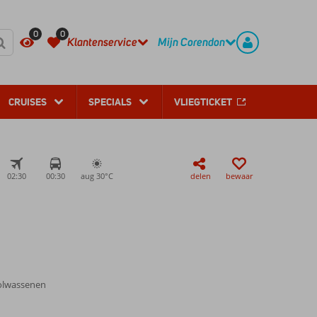
REGISTREER
CONTACT
0
0
Klantenservice
Mijn Corendon
CRUISES
SPECIALS
VLIEGTICKET
02:30
00:30
aug 30°
C
delen
bewaar
olwassenen