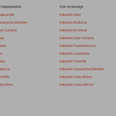
ESTEMMINGEN
TOP 10 SPANJE
aapverdië
Vakantie Ibiza
narische eilanden
Vakantie Mallorca
ran Canaria
Vakantie El Arenal
6,5
7,3
iza
Vakantie Gran Canaria
lijk
-
ubai
Vakantie Fuerteventura
it
8,3
os
Vakantie Lanzarote
eta
Vakantie Tenerife
Filter reisgezelschap
Sorteren op
allorca
Vakantie Canarische Eilanden
Alle
datum (nieuw > oud)
nerife
Vakantie Costa Brava
akynthos
Vakantie Costa del Sol