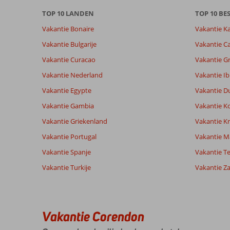
over
TOP 10 LANDEN
TOP 10 B
onze
beoordelingen.
Vakantie Bonaire
Vakantie K
Vakantie Bulgarije
Vakantie Ca
Totale score
Scoreverdeling
6,3
Vakantie Curacao
Vakantie G
Algemene indruk
6,3
Eten
Gebaseerd op:
Ligging
8,5
Kamers
Vakantie Nederland
Vakantie Ib
4
Voldoende
Service
8,0
Kindvriende
beoordelingen
Vakantie Egypte
Vakantie D
Prijs/kwaliteit
6,5
Wifi kwalite
Vakantie Gambia
Vakantie K
Vakantie Griekenland
Vakantie Kr
Ervaringen
Taal
Vakantie Portugal
Vakantie M
van onze
Nederlands (NL) (0)
klanten
Vakantie Spanje
Vakantie Te
Vakantie Turkije
Vakantie Z
Er
zijn
geen
beoordelingen
in
Vakantie Corendon
het