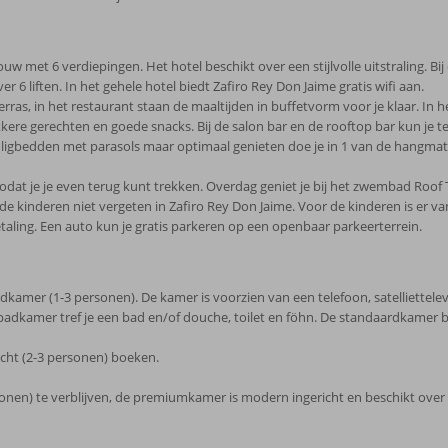
uw met 6 verdiepingen. Het hotel beschikt over een stijlvolle uitstraling. B
r 6 liften. In het gehele hotel biedt Zafiro Rey Don Jaime gratis wifi aan.
ras, in het restaurant staan de maaltijden in buffetvorm voor je klaar. In 
kkere gerechten en goede snacks. Bij de salon bar en de rooftop bar kun je te
igbedden met parasols maar optimaal genieten doe je in 1 van de hangmatt
zodat je je even terug kunt trekken. Overdag geniet je bij het zwembad Roof 
 de kinderen niet vergeten in Zafiro Rey Don Jaime. Voor de kinderen is er 
taling. Een auto kun je gratis parkeren op een openbaar parkeerterrein.
ardkamer (1-3 personen). De kamer is voorzien van een telefoon, satelliettelevis
n de badkamer tref je een bad en/of douche, toilet en föhn. De standaardkamer 
cht (2-3 personen) boeken.
nen) te verblijven, de premiumkamer is modern ingericht en beschikt over d