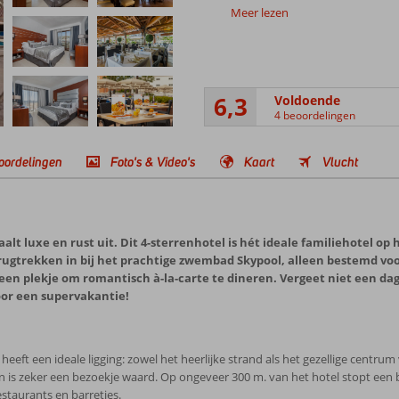
Meer lezen
6,3
Voldoende
4 beoordelingen
oordelingen
Foto's & Video's
Kaart
Vlucht
alt luxe en rust uit. Dit 4-sterrenhotel is hét ideale familiehotel op
erugtrekken in bij het prachtige zwembad Skypool, alleen bestemd vo
e een plekje om romantisch à-la-carte te dineren. Vergeet niet een d
oor een supervakantie!
) heeft een ideale ligging: zowel het heerlijke strand als het gezellige cent
 is zeker een bezoekje waard. Op ongeveer 300 m. van het hotel stopt een bus
estaurants en barretjes.