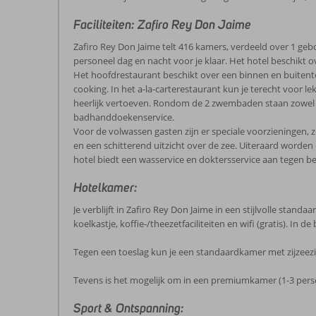
Faciliteiten: Zafiro Rey Don Jaime
Zafiro Rey Don Jaime telt 416 kamers, verdeeld over 1 gebo
personeel dag en nacht voor je klaar. Het hotel beschikt ove
Het hoofdrestaurant beschikt over een binnen en buitenter
cooking. In het a-la-carterestaurant kun je terecht voor le
heerlijk vertoeven. Rondom de 2 zwembaden staan zowel l
badhanddoekenservice.
Voor de volwassen gasten zijn er speciale voorzieningen, 
en een schitterend uitzicht over de zee. Uiteraard worden
hotel biedt een wasservice en doktersservice aan tegen be
Hotelkamer:
Je verblijft in Zafiro Rey Don Jaime in een stijlvolle standa
koelkastje, koffie-/theezetfaciliteiten en wifi (gratis). I
Tegen een toeslag kun je een standaardkamer met zijzeezi
Tevens is het mogelijk om in een premiumkamer (1-3 perso
Sport & Ontspanning: