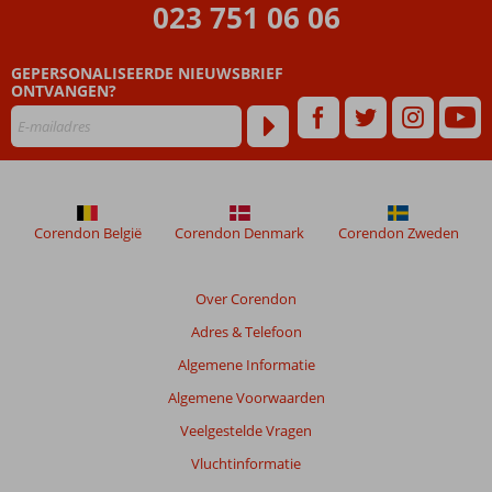
worden
023 751 06 06
niet
meer
weergegeven
GEPERSONALISEERDE NIEUWSBRIEF
om
ONTVANGEN?
de
relevantie
van
de
getoonde
beoordelingen
Corendon België
Corendon Denmark
Corendon Zweden
te
garanderen.
Meer
Over Corendon
info
over
Adres & Telefoon
onze
Algemene Informatie
beoordelingen.
Algemene Voorwaarden
Totale
Veelgestelde Vragen
score
Vluchtinformatie
Gebaseerd