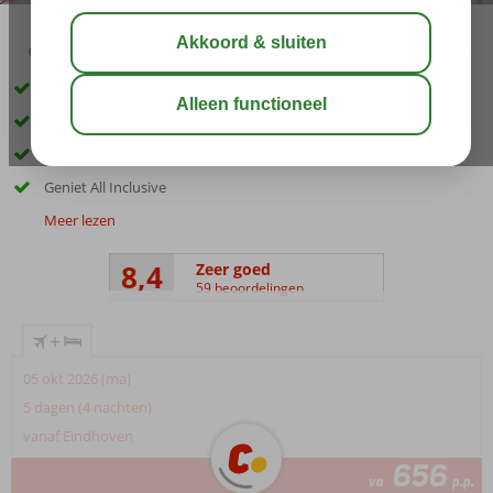
02:30
01:05
aug 30°
C
delen
bewaar
Ruim opgezet familieresort
Gelegen in een baai
5 zwembaden, waaronder bad voor de kids
Geniet All Inclusive
Meer lezen
8,4
Zeer goed
59 beoordelingen
+
05 okt 2026 (ma)
5 dagen (4 nachten)
vanaf Eindhoven
656
va
p.p.