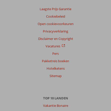
Sorteren
Laagste Prijs Garantie
op
Cookiebeleid
datum (nieuw > oud)
Open cookievoorkeuren
Privacyverklaring
Esther
6,0
Nederland
Disclaimer en Copyright
Met partner
Vacatures
,
10 juni 2026
Pers
Pakketreis boeken
Hotelketens
Over
Portopetro:
Sitemap
het
is
een
hotel
TOP 10 LANDEN
met
heeeeeel
Vakantie Bonaire
veel