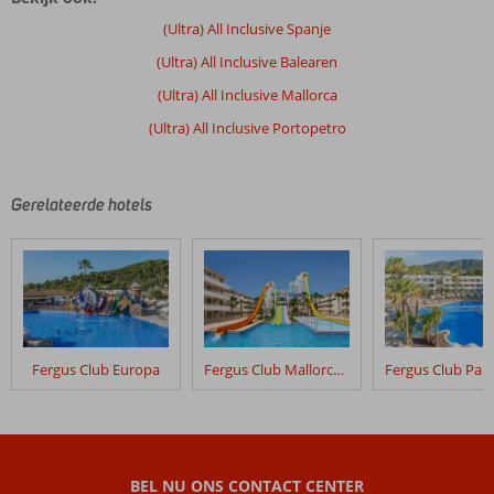
door
(Ultra) All Inclusive Spanje
onze
(Ultra) All Inclusive Balearen
klanten
geschreven
(Ultra) All Inclusive Mallorca
na
(Ultra) All Inclusive Portopetro
hun
verblijf
in
Iberostar
Gerelateerde hotels
Waves
Club
Cala
Barca
Beoordelingen
die
Fergus Club Europa
Fergus Club Mallorca Waterpark
ouder
zijn
dan
48
maanden
BEL NU ONS CONTACT CENTER