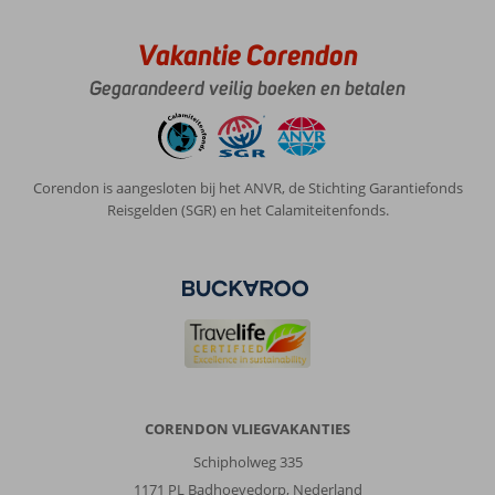
Cala
dor
Vakantie Corendon
is
prima
Gegarandeerd veilig boeken en betalen
te
bereiken
met
taxi
Corendon is aangesloten bij het ANVR, de Stichting Garantiefonds
of
Reisgelden (SGR) en het Calamiteitenfonds.
bus.
Over
Iberostar
Waves
Club
Cala
Barca:
Een
prachtig
CORENDON VLIEGVAKANTIES
hotel,
kamers
Schipholweg 335
zijn
1171 PL Badhoevedorp, Nederland