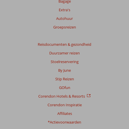
Bagage
op:
Extra's
59
beoordelingen
Autohuur
Groepsreizen
Scoreverdeling
Algemene indruk
8,4
Eten
8,4
Reisdocumenten & gezondheid
Ligging
7,8
Kamers
7,9
Duurzamer reizen
Service
8,6
Kindvriendelijk
9,2
Stoelreservering
Prijs/kwaliteit
8,2
Wifi kwaliteit
8,1
By June
Ervaringen
Stip Reizen
van
onze
GOfun
klanten
Corendon Hotels & Resorts
Taal
Nederlands (NL) (42)
Corendon Inspiratie
Affiliates
Filter
reisgezelschap
*Actievoorwaarden
Alle