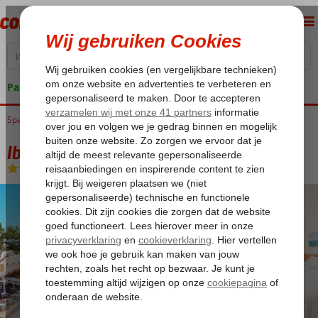
Pakketgarantie
Spanje
Home
Balearen
Mallorca
Portopetro
Iberostar Waves Club Cala Barca
Iberostar Waves Club Cala Barca
All Inclusive
-
Hotel