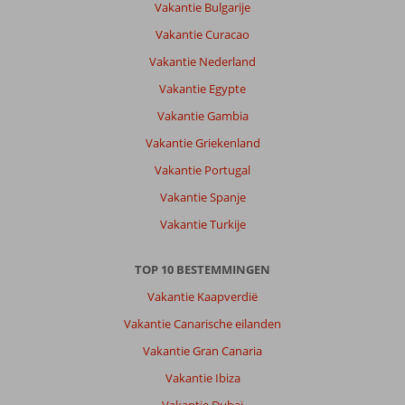
Vakantie Bulgarije
kinderen.
verder
Vakantie Curacao
prima
Vakantie Nederland
eten
goede
Vakantie Egypte
bedden
Vakantie Gambia
en
aardig
Vakantie Griekenland
personeel.
Vakantie Portugal
Ik
zou
Vakantie Spanje
het
Vakantie Turkije
niet
aanraden
als
TOP 10 BESTEMMINGEN
je
Vakantie Kaapverdië
zonder
kinderen
Vakantie Canarische eilanden
gaat.
Vakantie Gran Canaria
Over
Vakantie Ibiza
Iberostar