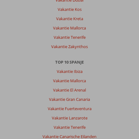
Vakantie Dubai
Waves
Club
Vakantie Kos
Cala
Vakantie Kreta
Barca:
Vakantie Mallorca
de
accommodatie
Vakantie Tenerife
ziet
Vakantie Zakynthos
er
goed
uit!
TOP 10 SPANJE
prima
Vakantie Ibiza
bereikbaar
en
Vakantie Mallorca
je
Vakantie El Arenal
auto
kan
Vakantie Gran Canaria
je
Vakantie Fuerteventura
er
ook
Vakantie Lanzarote
makkelijk
Vakantie Tenerife
kwijt
Vakantie Canarische Eilanden