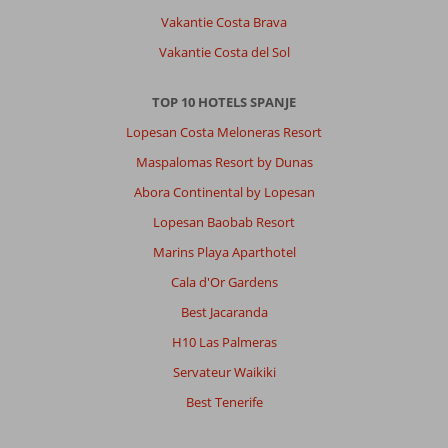
Algemene indruk
6
Eten
6
Vakantie Costa Brava
Ligging
6
Kamers
9
Service
8
Kindvriendelijk
-
Vakantie Costa del Sol
Prijs/kwaliteit
6
Wifi kwaliteit
10
TOP 10 HOTELS SPANJE
Petra
Lopesan Costa Meloneras Resort
9,0
Nederland
Maspalomas Resort by Dunas
Met partner
Abora Continental by Lopesan
,
17 mei 2026
Lopesan Baobab Resort
Marins Playa Aparthotel
Over
Cala d'Or Gardens
Portopetro:
Best Jacaranda
Mooie
omgeving,
H10 Las Palmeras
prima
Servateur Waikiki
resort.
Ligt
Best Tenerife
afgelegen
maar