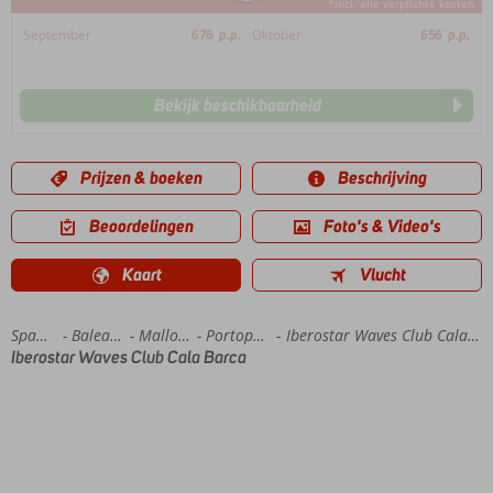
*incl. alle verplichte kosten
September
676
p.p.
Oktober
656
p.p.
Bekijk beschikbaarheid
Prijzen & boeken
Beschrijving
Beoordelingen
Foto's & Video's
Kaart
Vlucht
Home
Spanje
Balearen
Mallorca
Portopetro
Iberostar Waves Club Cala Barca
Iberostar Waves Club Cala Barca