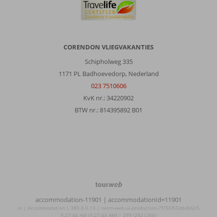
CORENDON VLIEGVAKANTIES
Schipholweg 335
1171 PL Badhoevedorp, Nederland
023 7510606
KvK nr.: 34220902
BTW nr.: 814395892 B01
TourWeb
©
accommodation-11901
| accommodationId=11901
NetMatch
nl | Accommodation | 380.0.0.13 | netm-web-ui-production-7f756f55dd-8d2r5
9:27:44 AM (9:27:44 AM) | 299 (282|266)