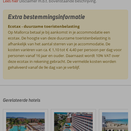
Lees hier
Disclaimer m.b.t. bovenstaande beschrijving.
Extra bestemmingsinformatie
Ecotax - duurzame toeristenbelasting
Op Mallorca betaal je bij aankomst in je accommodatie een
ecotax. De hoogte van deze duurzame toeristenbelasting is
afhankelijk van het aantal sterren van je accommodatie. De
kosten variëren van ca. € 1,10 tot € 4,40 per persoon per dag voor
personen vanaf 16 jaar en ouder. Daarnaast wordt 10% VAT over
deze ecotax in rekening gebracht. De vermelde kosten worden
gehalveerd vanaf de 9e dag van je verblijf.
De
beoordelingen
zijn
door
Gerelateerde hotels
onze
klanten
geschreven
na
hun