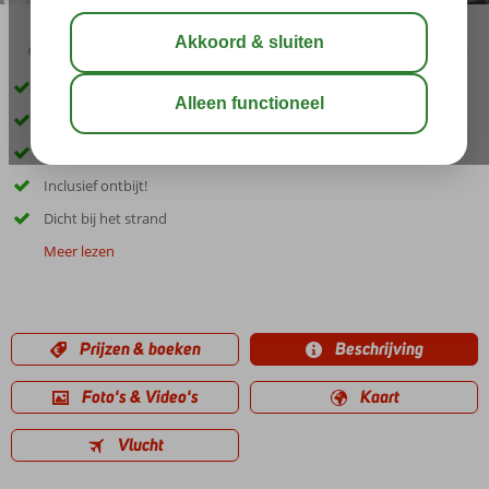
02:30
00:40
aug 30°
C
delen
bewaar
Gelegen in Calvia Beach
Heerlijk zwembad
Prachtige suites
Inclusief ontbijt!
Dicht bij het strand
Meer lezen
Prijzen & boeken
Beschrijving
Foto's & Video's
Kaart
Vlucht