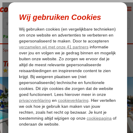
Pakketgarantie
Spanje
Home
Balearen
Mallorca
Magaluf-Calvia Beach
Tent Mojito Suites
Tent Mojito Suites
Logies en ontbijt
-
Hotel