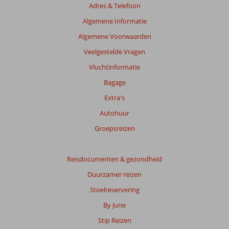
Adres & Telefoon
getoonde
beoordelingen
Algemene Informatie
te
Algemene Voorwaarden
garanderen.
Meer
Veelgestelde Vragen
info
Vluchtinformatie
over
onze
Bagage
beoordelingen.
Extra's
Autohuur
Groepsreizen
Reisdocumenten & gezondheid
Duurzamer reizen
Stoelreservering
By June
Stip Reizen