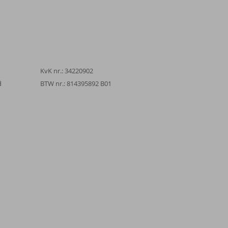
KvK nr.: 34220902
d
BTW nr.: 814395892 B01