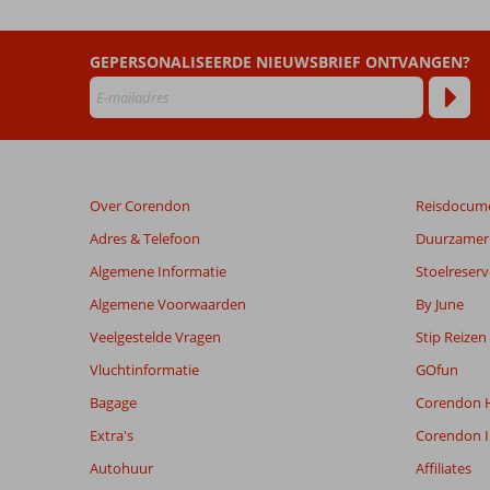
II
GEPERSONALISEERDE NIEUWSBRIEF ONTVANGEN?
Beoordelingen
die
ouder
zijn
dan
48
Over Corendon
Reisdocum
maanden
worden
Adres & Telefoon
Duurzamer 
niet
Algemene Informatie
Stoelreserv
meer
weergegeven
Algemene Voorwaarden
By June
om
Veelgestelde Vragen
Stip Reizen
de
relevantie
Vluchtinformatie
GOfun
van
Bagage
Corendon H
de
getoonde
Extra's
Corendon I
beoordelingen
Autohuur
Affiliates
te