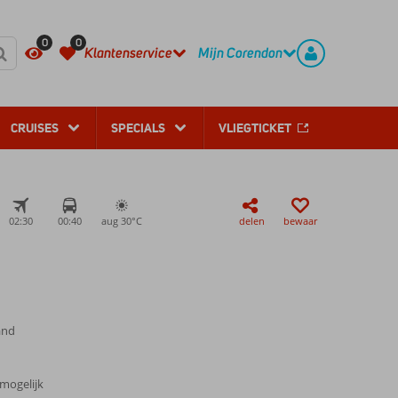
REGISTREER
CONTACT
0
0
Klantenservice
Mijn Corendon
CRUISES
SPECIALS
VLIEGTICKET
02:30
00:40
aug 30°
C
delen
bewaar
and
 mogelijk