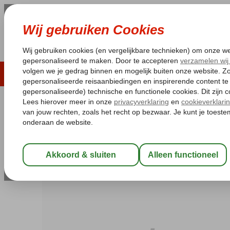
LAST MINUTE
ZOMER 2026
ZONVAKA
Pakketgarantie
Laagsteprijsgarantie*
Gratis
Spanje
Home
Balearen
Mallorca
El Arenal
Palma Mazas II
Palma Mazas II
Logies en ontbijt
-
Hotel