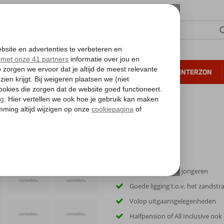
NTIE
VERRE REIZEN
ALL INCLUSIVE
WINTERZON
 annuleren*
Ideaal hotel voor jongeren
Goede ligging t.o.v. het zandstr
Volop uitgaansgelegenheden
Halfpension of All Inclusive ook