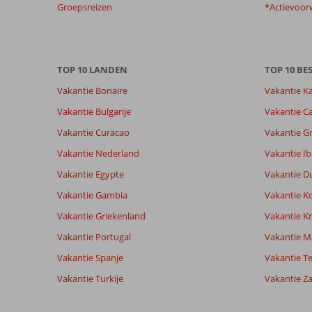
garanderen.
Groepsreizen
*Actievoor
Meer
info
over
onze
TOP 10 LANDEN
TOP 10 B
beoordelingen.
Vakantie Bonaire
Vakantie K
Vakantie Bulgarije
Vakantie Ca
Vakantie Curacao
Vakantie G
Vakantie Nederland
Vakantie Ib
Vakantie Egypte
Vakantie D
Vakantie Gambia
Vakantie K
Vakantie Griekenland
Vakantie Kr
Vakantie Portugal
Vakantie M
Vakantie Spanje
Vakantie Te
Vakantie Turkije
Vakantie Z