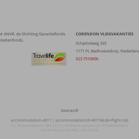
et ANVR, de Stichting Garantiefonds
CORENDON VLIEGVAKANTIES
iteitenfonds.
Schipholweg 335
1171 PL Badhoevedorp, Nederlan
023 7510606
TourWeb
©
accommodation-4017
| accommodationId=4017&tab=flight-tab
NetMatch
nl | Accommodation | 380.0.0.13 | netm-web-ui-production-7f756f55dd-8d2r5
2:47:44 PM (2:47:44 PM) | 105 (93|70)