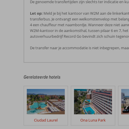
De genoemde transfertijden zijn slechts ter indicatie en
Let op:
Meld je bij het kantoor van W2M aan de linkerkan
transferbus. Je ontvangt een welkomstenvelop met belangri
4 een chauffeur met naambordje. Wanneer deze niet aanwe
W2M-kantoor in de aankomsthal, tussen pilaar 6 en 7, het
autoverhuurbedrijf Record Go bevindt zich schuin tegen
De transfer naar je accommodatie is niet inbegrepen, maar
De
beoordelingen
zijn
door
Gerelateerde hotels
onze
klanten
geschreven
na
hun
verblijf
in
Ciudad Laurel
Ona Luna Park
Palma
Mazas