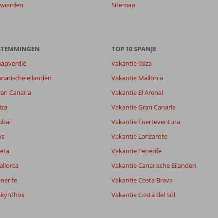
waarden
Sitemap
ESTEMMINGEN
TOP 10 SPANJE
aapverdië
Vakantie Ibiza
narische eilanden
Vakantie Mallorca
ran Canaria
Vakantie El Arenal
iza
Vakantie Gran Canaria
ubai
Vakantie Fuerteventura
os
Vakantie Lanzarote
eta
Vakantie Tenerife
allorca
Vakantie Canarische Eilanden
nerife
Vakantie Costa Brava
akynthos
Vakantie Costa del Sol