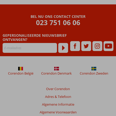
Beoordelingen
die
BEL NU ONS CONTACT CENTER
ouder
023 751 06 06
zijn
dan
GEPERSONALISEERDE NIEUWSBRIEF
48
ONTVANGEN?
maanden
worden
niet
meer
weergegeven
om
de
Corendon België
Corendon Denmark
Corendon Zweden
relevantie
van
de
Over Corendon
getoonde
Adres & Telefoon
beoordelingen
te
Algemene Informatie
garanderen.
Algemene Voorwaarden
Meer