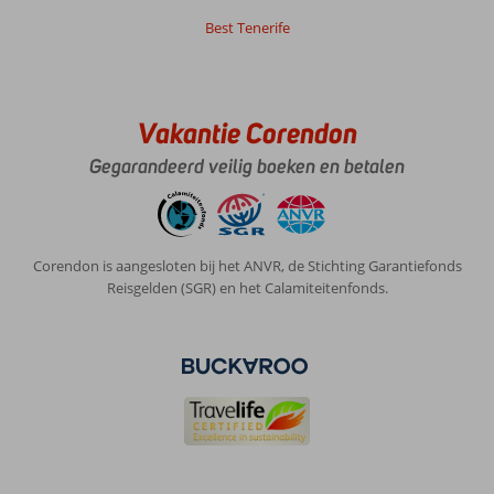
Mooi
Best Tenerife
strand
Over
Caribbean
Bay:
Vakantie Corendon
Mooi
Gegarandeerd veilig boeken en betalen
hotel,is
goed
verbetert
tov
ons
Corendon is aangesloten bij het ANVR, de Stichting Garantiefonds
vorig
Reisgelden (SGR) en het Calamiteitenfonds.
verblijf
6
jaar
geleden
Goed
eten
en
goede
service