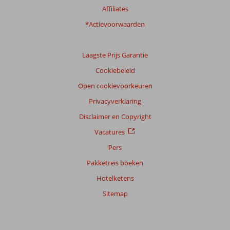
van
Affiliates
onze
klanten
*Actievoorwaarden
Taal
Nederlands (NL) (7)
Laagste Prijs Garantie
Filter
Cookiebeleid
reisgezelschap
Open cookievoorkeuren
Alle
Privacyverklaring
Sorteren
op
Disclaimer en Copyright
datum (nieuw > oud)
Vacatures
Pers
Anoniem
10
Pakketreis boeken
Nederland
Hotelketens
Met partner
,
02 augustus 2024
Sitemap
Over