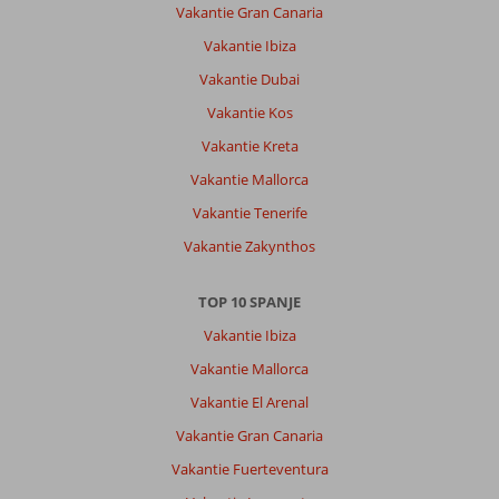
was
Vakantie Gran Canaria
goed
Vakantie Ibiza
veel
variatie,
Vakantie Dubai
het
Vakantie Kos
hotel
lag
Vakantie Kreta
niet
Vakantie Mallorca
echt
in
Vakantie Tenerife
de
Vakantie Zakynthos
drukte,maar
strand
en
TOP 10 SPANJE
winkels
Vakantie Ibiza
was
maar
Vakantie Mallorca
5
Vakantie El Arenal
minuten
lopen.
Vakantie Gran Canaria
Vakantie Fuerteventura
Algemene indruk
10
Eten
9