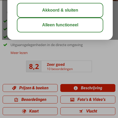
02:30
00:40
aug 30°
C
delen
bewaar
In het levendige centrum van El Arenal
Het strand van El Arenal op 5 min. loopafstand
Zwembad en zonneterras op het dak met een geweldig uitzicht
Uitgaansgelegenheden in de directe omgeving
Meer lezen
8,2
Zeer goed
10 beoordelingen
Prijzen & boeken
Beschrijving
Beoordelingen
Foto's & Video's
Kaart
Vlucht