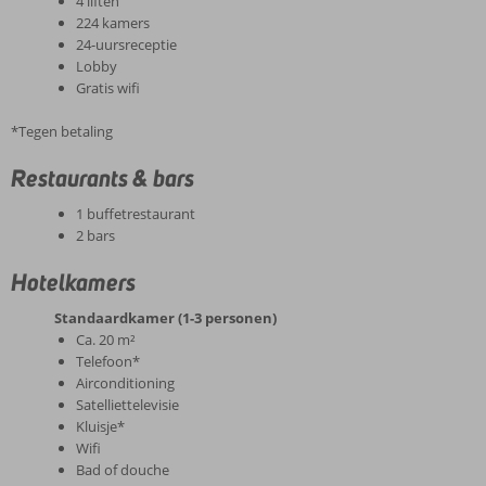
4 liften
224 kamers
24-uursreceptie
Lobby
Gratis wifi
*Tegen betaling
Restaurants & bars
1 buffetrestaurant
2 bars
Hotelkamers
Standaardkamer (1-3 personen)
Ca. 20 m²
Telefoon*
Airconditioning
Satelliettelevisie
Kluisje*
Wifi
Bad of douche