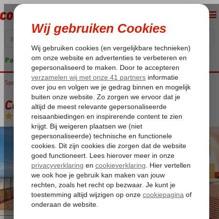
Pakketgarantie
Spanje
Home
Balearen
Mallorca
El Arenal
Caribbean Bay
Caribbean Bay
Halfpension
-
Hotel