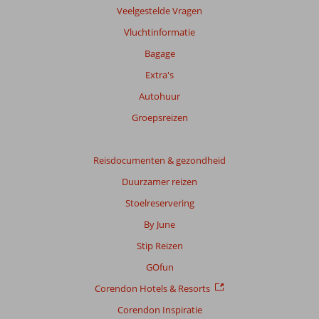
info
Veelgestelde Vragen
over
Vluchtinformatie
onze
beoordelingen.
Bagage
Extra's
Totale
Autohuur
score
Groepsreizen
Gebaseerd
op:
10
Reisdocumenten & gezondheid
beoordelingen
Duurzamer reizen
Stoelreservering
Scoreverdeling
By June
Algemene indruk
8,2
Eten
7,8
Stip Reizen
Ligging
7,6
Kamers
7,1
Service
7,2
Kindvriendelijk
5,5
GOfun
Prijs/kwaliteit
7,6
Wifi kwaliteit
6,9
Corendon Hotels & Resorts
Corendon Inspiratie
Ervaringen