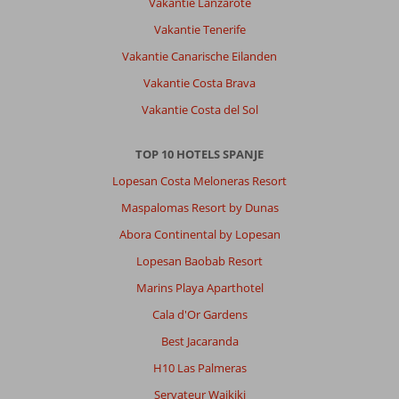
Ligging
9
Kamers
7
Vakantie Lanzarote
Service
8
Kindvriendelijk
-
Vakantie Tenerife
Prijs/kwaliteit
9
Wifi kwaliteit
4
Vakantie Canarische Eilanden
Vakantie Costa Brava
Klaas
10
Vakantie Costa del Sol
Nederland
Met partner
,
22 september 2023
TOP 10 HOTELS SPANJE
Lopesan Costa Meloneras Resort
Over
Maspalomas Resort by Dunas
El
Abora Continental by Lopesan
Arenal:
Lopesan Baobab Resort
Goed
hotel,goed
Marins Playa Aparthotel
eten
Cala d'Or Gardens
beter
dan
Best Jacaranda
6
H10 Las Palmeras
jaar
geleden
Servateur Waikiki