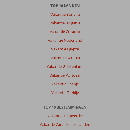
El
TOP 10 LANDEN
Arenal:
Vakantie Bonaire
Het
strand
Vakantie Bulgarije
was
Vakantie Curacao
goed,vriendelijke
mensen,omgeving
Vakantie Nederland
was
Vakantie Egypte
levendig,wij
vonden
Vakantie Gambia
de
Vakantie Griekenland
boulevard
leuk
Vakantie Portugal
Vakantie Spanje
Over
Caribbean
Vakantie Turkije
Bay:
Het
TOP 10 BESTEMMINGEN
hotel
was
Vakantie Kaapverdië
goed,het
Vakantie Canarische eilanden
eten