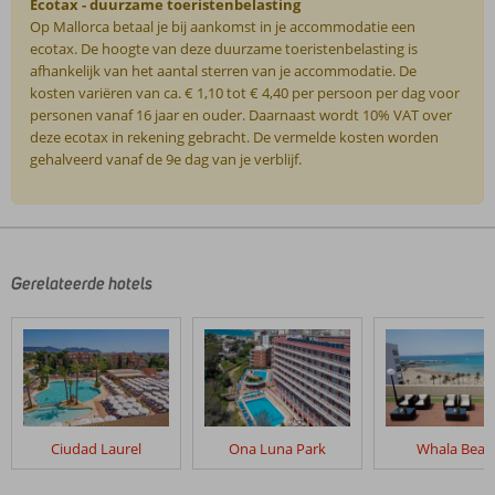
Ecotax - duurzame toeristenbelasting
Op Mallorca betaal je bij aankomst in je accommodatie een
ecotax. De hoogte van deze duurzame toeristenbelasting is
afhankelijk van het aantal sterren van je accommodatie. De
kosten variëren van ca. € 1,10 tot € 4,40 per persoon per dag voor
personen vanaf 16 jaar en ouder. Daarnaast wordt 10% VAT over
deze ecotax in rekening gebracht. De vermelde kosten worden
gehalveerd vanaf de 9e dag van je verblijf.
De
beoordelingen
zijn
door
Gerelateerde hotels
onze
klanten
geschreven
na
hun
verblijf
in
Ciudad Laurel
Ona Luna Park
Whala Beac
Caribbean
Bay