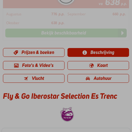
638
va
p.p.
Augustus
776
p.p.
September
660
p.p.
Oktober
638
p.p.
Bekijk beschikbaarheid
Prijzen & boeken
Beschrijving
Foto's & Video's
Kaart
Vlucht
Autohuur
Fly & Go Iberostar Selection Es Trenc