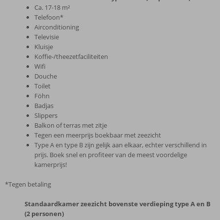
Ca. 17-18 m²
Telefoon*
Airconditioning
Televisie
Kluisje
Koffie-/theezetfaciliteiten
Wifi
Douche
Toilet
Föhn
Badjas
Slippers
Balkon of terras met zitje
Tegen een meerprijs boekbaar met zeezicht
Type A en type B zijn gelijk aan elkaar, echter verschillend in
prijs. Boek snel en profiteer van de meest voordelige
kamerprijs!
*Tegen betaling
Standaardkamer zeezicht bovenste verdieping type A en B
(2 personen)