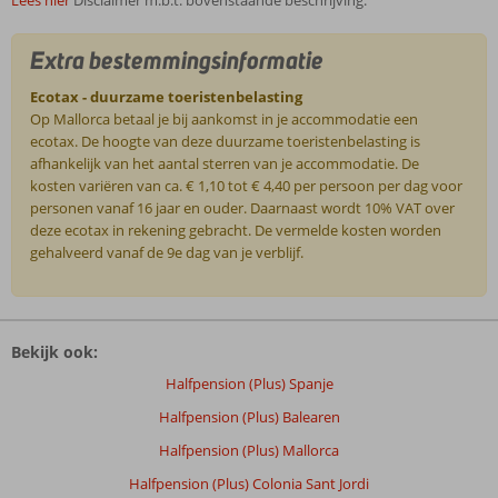
Extra bestemmingsinformatie
Ecotax - duurzame toeristenbelasting
Op Mallorca betaal je bij aankomst in je accommodatie een
ecotax. De hoogte van deze duurzame toeristenbelasting is
afhankelijk van het aantal sterren van je accommodatie. De
kosten variëren van ca. € 1,10 tot € 4,40 per persoon per dag voor
personen vanaf 16 jaar en ouder. Daarnaast wordt 10% VAT over
deze ecotax in rekening gebracht. De vermelde kosten worden
gehalveerd vanaf de 9e dag van je verblijf.
De
beoordelingen
Bekijk ook:
zijn
door
Halfpension (Plus) Spanje
onze
Halfpension (Plus) Balearen
klanten
geschreven
Halfpension (Plus) Mallorca
na
Halfpension (Plus) Colonia Sant Jordi
hun