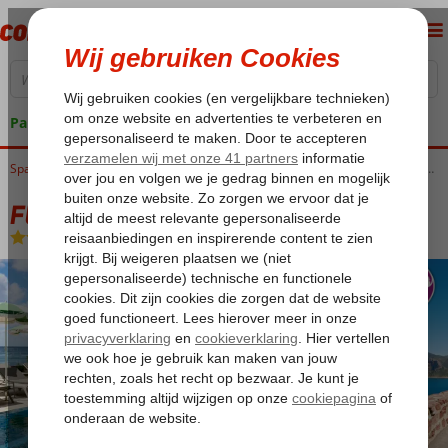
Pakketgarantie
Home
Spanje
Balearen
Mallorca
Colonia Sant Jordi
Fly & Go Iberostar Selection Es Trenc
Fly & Go Iberostar Selection Es Trenc
Logies en ontbijt
-
Hotel