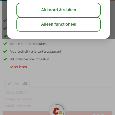
02:30
00:45
aug 30°
C
delen
bewaar
Inclusief huurauto
Prachtig 5-sterrenhotel
Direct aan het strand
Mooie kamers en suites
Voortreffelijk à-la-carterestaurant
All Inclusive ook mogelijk!
Meer lezen
+
+
13 okt 2026 (di)
4 dagen (3 nachten)
vanaf Eindhoven