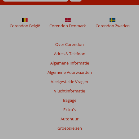
de
relevantie
van
de
Corendon België
Corendon Denmark
Corendon Zweden
getoonde
beoordelingen
te
Over Corendon
garanderen.
Meer
Adres & Telefoon
info
Algemene Informatie
over
onze
Algemene Voorwaarden
beoordelingen.
Veelgestelde Vragen
Vluchtinformatie
Bagage
Extra's
Autohuur
Groepsreizen