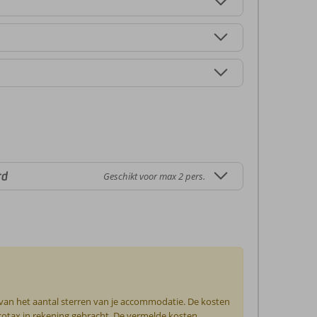
rd
Geschikt voor max 2 pers.
 van het aantal sterren van je accommodatie. De kosten
ecotax in rekening gebracht. De vermelde kosten