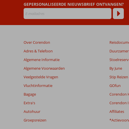
dan
GEPERSONALISEERDE NIEUWSBRIEF ONTVANGEN?
48
maanden
worden
niet
meer
weergegeven
Over Corendon
Reisdocum
om
de
Adres & Telefoon
Duurzamer 
relevantie
Algemene Informatie
Stoelreserv
van
de
Algemene Voorwaarden
By June
getoonde
Veelgestelde Vragen
Stip Reizen
beoordelingen
te
Vluchtinformatie
GOfun
garanderen.
Bagage
Corendon H
Meer
info
Extra's
Corendon I
over
Autohuur
Affiliates
onze
beoordelingen.
Groepsreizen
*Actievoor