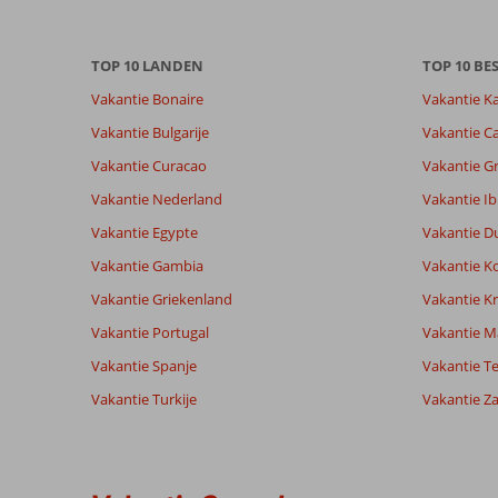
Totale score
Scoreverdeling
8,9
Algemene indruk
8,9
Eten
Gebaseerd op:
TOP 10 LANDEN
Ligging
8,8
TOP 10 B
Kamers
23
Aanrader
Service
9,1
Kindvriende
Vakantie Bonaire
Vakantie K
beoordelingen
Prijs/kwaliteit
8,7
Wifi kwalite
Vakantie Bulgarije
Vakantie Ca
Vakantie Curacao
Vakantie G
Ervaringen
Taal
Vakantie Nederland
Vakantie Ib
van onze
Nederlands (NL) (19)
klanten
Vakantie Egypte
Vakantie D
Vakantie Gambia
Vakantie K
10
Vakantie Griekenland
Vakantie Kr
Over
Algemene indruk
10
Vakantie Portugal
Vakantie M
Ca'n
Ligging
10
Vakantie Spanje
John
Vakantie Te
Picafort:
Service
10
Nederland
Prijs/kwaliteit
10
Genoeg
Vakantie Turkije
Vakantie Z
Met partner
Eten
10
in
,
can
Kamers
8
08 juni 2026
Picafort
Kindvriendelijk
-
te
Wifi kwaliteit
10