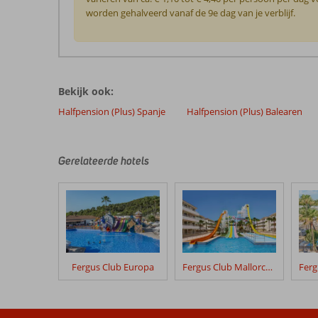
worden gehalveerd vanaf de 9e dag van je verblijf.
De
beoordelingen
zijn
Bekijk ook:
door
onze
Halfpension (Plus) Spanje
Halfpension (Plus) Balearen
klanten
geschreven
na
Gerelateerde hotels
hun
verblijf
in
THB
Gran
Playa
Fergus Club Europa
Fergus Club Mallorca Waterpark
Beoordelingen
die
ouder
zijn