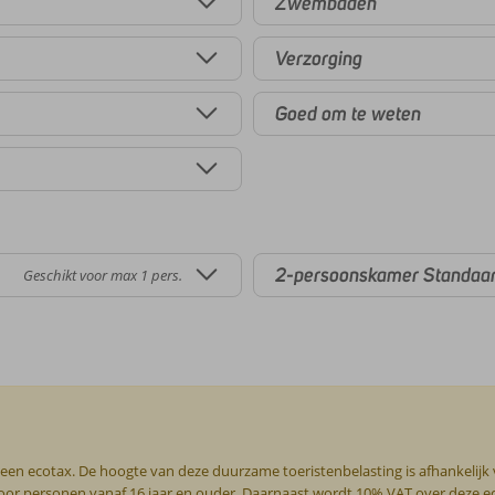
Zwembaden
Verzorging
Goed om te weten
2-persoonskamer Standaa
Geschikt voor max 1 pers.
 een ecotax. De hoogte van deze duurzame toeristenbelasting is afhankelijk
g voor personen vanaf 16 jaar en ouder. Daarnaast wordt 10% VAT over deze 