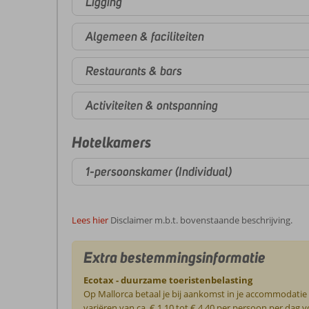
Ligging
Algemeen & faciliteiten
Restaurants & bars
Activiteiten & ontspanning
Hotelkamers
1-persoonskamer (Individual)
Lees hier
Disclaimer m.b.t. bovenstaande beschrijving.
Extra bestemmingsinformatie
Ecotax - duurzame toeristenbelasting
Op Mallorca betaal je bij aankomst in je accommodatie
variëren van ca. € 1,10 tot € 4,40 per persoon per da