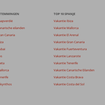
8,5
ESTEMMINGEN
8,5
TOP 10 SPANJE
lijk
-
aapverdië
Vakantie Ibiza
it
8,0
narische eilanden
Vakantie Mallorca
ran Canaria
Vakantie El Arenal
Filter reisgezelschap
Sorteren op
iza
Vakantie Gran Canaria
Alle
datum (nieuw > oud)
ubai
Vakantie Fuerteventura
os
Vakantie Lanzarote
eta
Vakantie Tenerife
allorca
Vakantie Canarische Eilanden
nerife
Vakantie Costa Brava
akynthos
Vakantie Costa del Sol