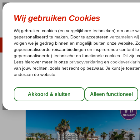
LAST MINUTE
ZOMER 2026
ZONVAKA
Pakketgarantie
Laagsteprijsgarantie*
Gratis
Spanje
Home
Balearen
Mallorca
Ca'n Picafort
THB Gran Playa
THB Gran Playa
Logies
-
Hotel