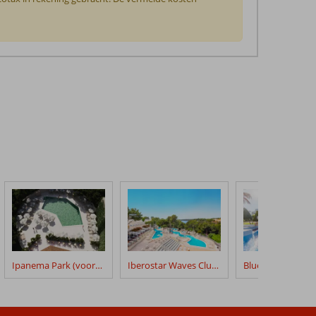
Ipanema Park (voorheen Ipanema Park & Beach)
Iberostar Waves Club Cala Barca
Bluesea Club Mar