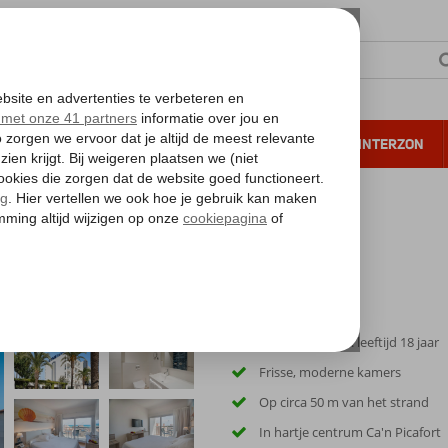
NTIE
VERRE REIZEN
ALL INCLUSIVE
WINTERZON
 annuleren*
Only Adult: min. leeftijd 18 jaar
Frisse, moderne kamers
Op circa 50 m van het strand
In hartje centrum Ca'n Picafort