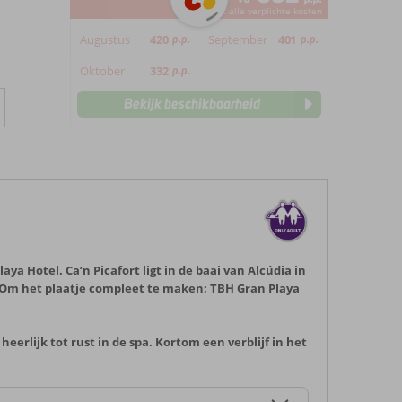
*incl. alle verplichte kosten
Augustus
420
p.p.
September
401
p.p.
Oktober
332
p.p.
Bekijk beschikbaarheid
ya Hotel. Ca’n Picafort ligt in de baai van Alcúdia in
 Om het plaatje compleet te maken; TBH Gran Playa
erlijk tot rust in de spa. Kortom een verblijf in het