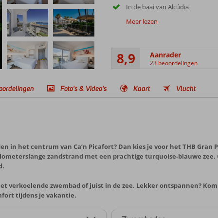
In de baai van Alcúdia
Meer lezen
8,9
Aanrader
23 beoordelingen
oordelingen
Foto's & Video's
Kaart
Vlucht
den in het centrum van Ca’n Picafort? Dan kies je voor het THB Gran Pla
ilometerslange zandstrand met een prachtige turquoise-blauwe zee.
d.
het verkoelende zwembad of juist in de zee. Lekker ontspannen? Kom he
ort tijdens je vakantie.